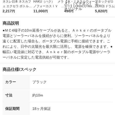
ネスレ日本 ネスカフ
HAKU（ハク） メラ
【水・ミネラルウォー
アタックゼロ（A
ェ エクセラ ボトルコ
ノフォーカスＩＶ 4
ター】LOHACO Wate
ZERO) ドラ
ーヒー 無糖 ラベルレ
2,217
5ｇ 資生堂 おまけ
11,000
r（ロハコウォータ
490
詰め替え メガ
5,820
円
円
円
円
ス 900ml 1箱（12本
付き
ー）2L ラベルレス 1
ボ 2300g 1
入）
箱（5本入）（イチオ
個入) 洗濯洗剤
商品説明
シ） オリジナル
●ＭＣ4端子の10ｍ延長ケーブルがあると、Ａｎｋｅｒのポータブル
電源とソーラーパネルを接続がさらに便利。ソーラーパネルをより
遠くに配置した場合も、ポータブル電源に手軽に接続できます。こ
れにより、日中の太陽光を最大限に活用し、電源を確保できます。●
幅広い電流値に対応でき、Ａｎｋｅｒ製のポータブル電源やソーラ
ーパネルに安定した電流供給が可能です。
商品仕様/スペック
カラー
ブラック
寸法
約10m
保証期間
18ヶ月保証