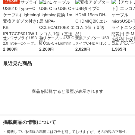
17%OFF
サンワサプライ USB
2in1 ケーブル USB-C
変換アダプター USB
【アウトレッ
2.0 TypeーCケーブル
to USB-C＋Lightning
タイプC-HDMI 15cm
コム 3in1ケー
(Lightning変換アダプ
2,880
変換 1m 黒 MPA-CCL
2,200
DH-CHDMIQBK エレ
2,020
croUSB+Typ
1,965
円
円
円
円
タ付き) KB-IPLTCCP6
ECAD10BK エレコム
コム 1個（直送品）
トニング 2m 
010W 1本
1個（直送品）
赤 MPA-BAMB
最近見た商品
D 1個
商品を閲覧すると履歴が表示されます
掲載商品の情報について
・
掲載している情報の精度には万全を期しておりますが、その内容の正確性、