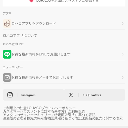
LOHACOをお気に入りストアに登録する
アプリ
ロハコアプリをダウンロード
ロハコアプリについて
ロハコ公式LINE
お得な最新情報をLINEでお届けします
ニュースレター
お得な最新情報をメールでお届けします
Instagram
X（旧Twitter）
ご利用上の注意
LOHACOプライバシーポリシー
カスタマーハラスメントに対する基本方針
ご利用規約
アスクルのサイバーセキュリティ
特定商取引法に基づく表記
酒類販売管理者標識の掲示
古物営業法に基づく表記
医薬品の販売に関する表示