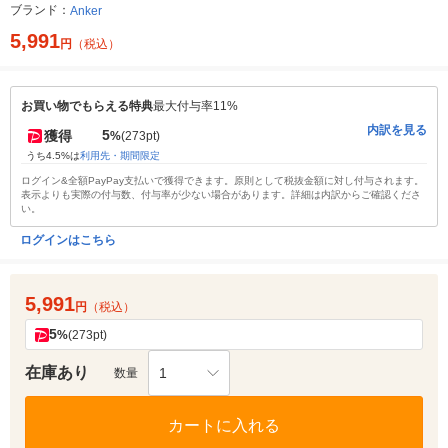
ブランド：
Anker
5,991
円
（税込）
お買い物でもらえる特典
最大付与率11%
内訳を見る
5
獲得
%
(273pt)
うち4.5%は
利用先・期間限定
ログイン&全額PayPay支払いで獲得できます。原則として税抜金額に対し付与されます。
表示よりも実際の付与数、付与率が少ない場合があります。詳細は内訳からご確認くださ
い。
ログインはこちら
5,991
円
（税込）
5
%
(273pt)
在庫あり
1
数量
カートに入れる