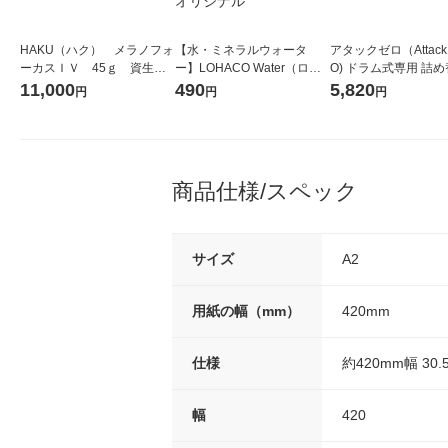
HAKU（ハク） メラノフォ
【水・ミネラルウォータ
アタックゼロ（Attack
ーカスＩＶ 45ｇ 資生
ー】LOHACO Water（ロハ
O) ドラム式専用 詰め
堂 おまけ付き
コウォーター）2L ラベルレ
ガジャンボ 2300g 1
11,000
490
5,820
円
円
円
ス 1箱（5本入）（イチオ
（2個入) 洗濯洗剤 花
シ） オリジナル
商品仕様/スペック
サイズ
A2
用紙の幅（mm）
420mm
仕様
約420mm幅 30.
幅
420