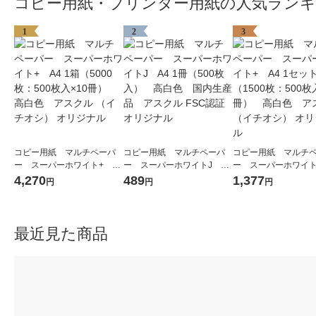
コピー用紙・プリンター用紙の人気ラン
1
2
3
コピー用紙 マルチペーパ
コピー用紙 マルチペーパ
コピー用紙 マルチ
ー スーパーホワイト+ A4
ー スーパーホワイトJ A4
ー スーパーホワイト
1箱（5000枚：500枚入×10
1冊（500枚入） 高白色
1セット（1500枚：5
4,270
489
1,377
円
円
円
冊） 高白色 アスクル
国内生産品 アスクル FSC
×3冊） 高白色 ア
（イチオシ） オリジナル
認証 オリジナル
（イチオシ） オリジ
最近見た商品