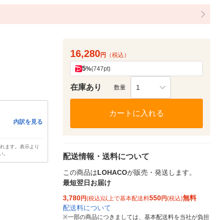
16,280
円
（税込）
5
%
(747pt)
在庫あり
1
数量
カートに入れる
内訳を見る
されます。表示より
い。
配送情報・送料について
この商品は
LOHACO
が販売・発送します。
最短翌日お届け
3,780
550
無料
円
(税込)以上で基本配送料
円
(税込)
配送料について
※
一部の商品につきましては、基本配送料を当社が負担