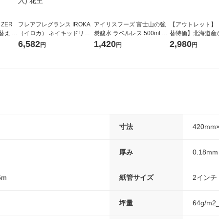
 ZER
フレアフレグランス IROKA
アイリスフーズ 富士山の強
【アウトレット】
替え メ
（イロカ） ネイキッドリリ
炭酸水 ラベルレス 500ml 1
替特価】北海道産
セット
ーの香り 柔軟剤 詰め替え 超
箱（24本入）
し 無洗米 5kg 1
6,582
1,420
2,980
円
円
円
王
特大 1200ml 1セット（5個
米 木徳神糧 オリ
入) 花王
寸法
420mm×
厚み
0.18mm
5m
紙管サイズ
2インチ
坪量
64g/m2