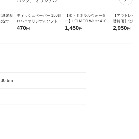
【新米切
ティッシュペーパー 150組
【水・ミネラルウォータ
【アウトレット
ななつぼ
ロハコオリジナルソフトパ
ー】LOHACO Water 410ml
替特価】北海道
袋 令和7年産
ックティッシュ フィオナ オ
1箱（20本入）ラベルレス
し 精白米 5kg
470
1,450
2,950
円
円
円
ジナル
リジナル 1セット（10個：
（イチオシ） オリジナル
米 木徳神糧 オ
5個入×2パック） オリジナ
ル
30.5m
_