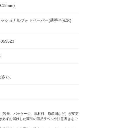
0.18mm)
ッショナルフォトペーパー(薄手半光沢)
3859623
4
ださい。
様（容量、パッケージ、原材料、原産国など）が変更
は必ずお届けした商品の商品ラベルや注意書きをご