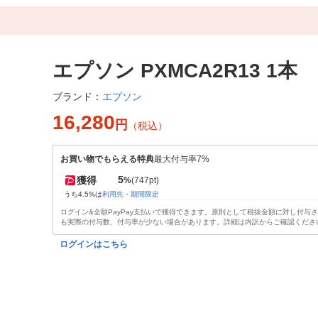
エプソン PXMCA2R13 1本
エプソン
ブランド：
16,280
円
（税込）
お買い物でもらえる特典
最大付与率7%
5
獲得
%
(747pt)
うち4.5%は
利用先・期間限定
ログイン&全額PayPay支払いで獲得できます。原則として税抜金額に対し付与
も実際の付与数、付与率が少ない場合があります。詳細は内訳からご確認くださ
ログインはこちら