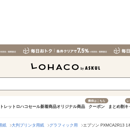
獲得はこちら
レ
トレット
ロハコセール
新着商品
オリジナル商品
クーポン
まとめ割
キ
用紙
大判プリンタ用紙
グラフィック用
エプソン PXMCA2R13 1