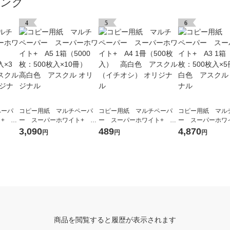
キング
4
5
6
ペーパ
コピー用紙 マルチペーパ
コピー用紙 マルチペーパ
コピー用紙 マル
+ A4
ー スーパーホワイト+ A5
ー スーパーホワイト+ A4
ー スーパーホワイ
00枚入
1箱（5000枚：500枚入×10
1冊（500枚入） 高白色
1箱（2500枚：50
3,090
489
4,870
円
円
円
スクル
冊） 高白色 アスクル オ
アスクル （イチオシ） オリ
冊） 高白色 アス
ナル
リジナル
ジナル
リジナル
商品を閲覧すると履歴が表示されます