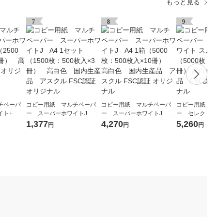
もっと見る
7
8
9
チペーパ
コピー用紙 マルチペーパ
コピー用紙 マルチペーパ
コピー用紙 マ
ト+ A3
ー スーパーホワイトJ A4
ー スーパーホワイトJ A4
ー セレクト 
0枚入×5
1セット（1500枚：500枚入
1箱（5000枚：500枚入×10
ース A4 1箱（5
1,377
4,270
5,260
円
円
円
クル オ
×3冊） 高白色 国内生産
冊） 高白色 国内生産
枚入×10冊） 
品 アスクル FSC認証 オリ
品 アスクル FSC認証 オリ
生産品 FSC
ジナル
ジナル
ナル