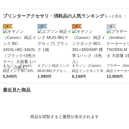
プリンターアクセサリ・消耗品の人気ランキング
もっと見る
1
2
3
4
キヤノン（Canon）
エプソン 純正インク
キヤノン（Canon）
ブラザー（brot
純正インク BC-345XL
MUG-BK(マグカップ)
純正インクタンク BCI
純正トナーカ
+BC-346XL （ブラッ
5,545
ブラック 1個
1,990
-381+380/5MP 標準 1
6,140
ジ TN299XL
12,800
円
円
円
円
ク+3色カラー） 大容
パック（5色入）
タ 大容量 1個
量 1パック（2個入）
最近見た商品
商品を閲覧すると履歴が表示されます