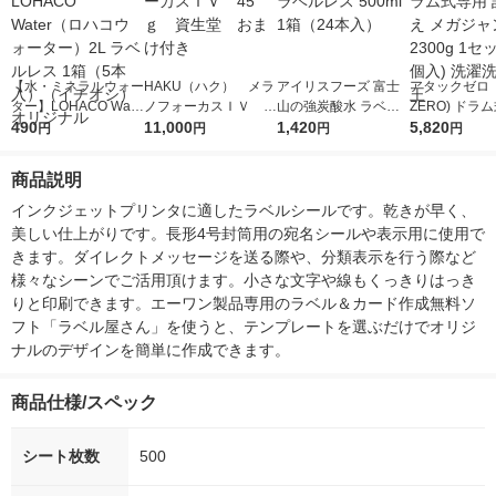
【水・ミネラルウォー
HAKU（ハク） メラ
アイリスフーズ 富士
アタックゼロ（A
ター】LOHACO Wate
ノフォーカスＩＶ 4
山の強炭酸水 ラベル
ZERO) ドラ
r（ロハコウォータ
490
5ｇ 資生堂 おまけ
11,000
レス 500ml 1箱（24
1,420
詰め替え メガ
5,820
円
円
円
円
ー）2L ラベルレス 1
付き
本入）
ボ 2300g 1
箱（5本入）（イチオ
個入) 洗濯洗剤
商品説明
シ） オリジナル
インクジェットプリンタに適したラベルシールです。乾きが早く、
美しい仕上がりです。長形4号封筒用の宛名シールや表示用に使用で
きます。ダイレクトメッセージを送る際や、分類表示を行う際など
様々なシーンでご活用頂けます。小さな文字や線もくっきりはっき
りと印刷できます。エーワン製品専用のラベル＆カード作成無料ソ
フト「ラベル屋さん」を使うと、テンプレートを選ぶだけでオリジ
ナルのデザインを簡単に作成できます。
商品仕様/スペック
シート枚数
500