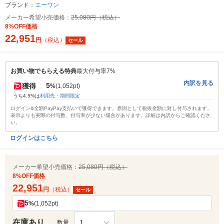
ブランド：
エーワン
メーカー希望小売価格：
25,080円（税込）
8%OFF価格
22,951
円
（税込）
セール
お買い物でもらえる特典
最大付与率7%
内訳を見る
5
獲得
%
(1,052pt)
うち4.5%は
利用先・期間限定
ログイン&全額PayPay支払いで獲得できます。原則として税抜金額に対し付与されます。
表示よりも実際の付与数、付与率が少ない場合があります。詳細は内訳からご確認くださ
い。
ログインはこちら
メーカー希望小売価格：
25,080円（税込）
8%OFF価格
22,951
円
（税込）
セール
5
%
(1,052pt)
在庫あり
1
数量