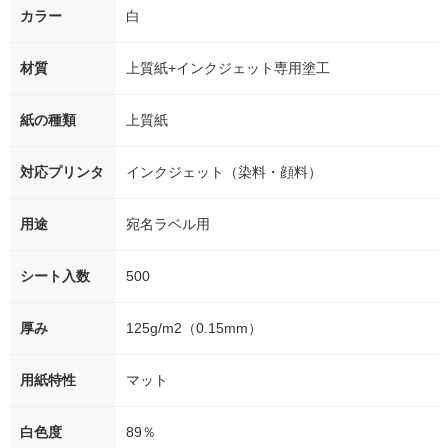
カラー
白
材質
上質紙+インクジェット専用塗工
紙の種類
上質紙
対応プリンタ
インクジェット（染料・顔料）
用途
宛名ラベル用
シート入数
500
厚み
125g/m2（0.15mm）
用紙特性
マット
白色度
89％