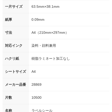
一片サイズ
63.5mm×38.1mm
紙厚
0.09mm
寸法
A4（210mm×297mm）
対応インク
染料・顔料兼用
ハクリ紙
樹脂ラミネート加工なし
シートサイズ
A4
メーカー品番
28869
片数
10500
名称
ラベルシール