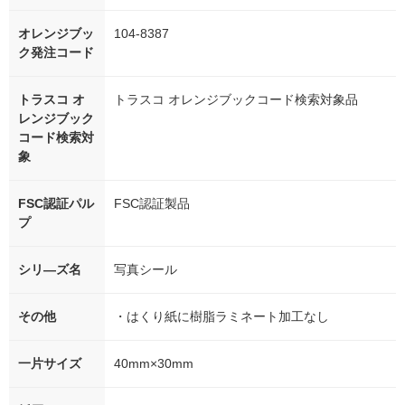
オレンジブッ
104-8387
ク発注コード
トラスコ オ
トラスコ オレンジブックコード検索対象品
レンジブック
コード検索対
象
FSC認証パル
FSC認証製品
プ
シリ―ズ名
写真シール
その他
・はくり紙に樹脂ラミネート加工なし
一片サイズ
40mm×30mm