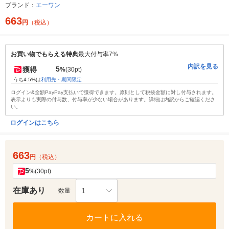
ブランド：
エーワン
663
円
（税込）
お買い物でもらえる特典
最大付与率7%
内訳を見る
5
獲得
%
(30pt)
うち4.5%は
利用先・期間限定
ログイン&全額PayPay支払いで獲得できます。原則として税抜金額に対し付与されます。
表示よりも実際の付与数、付与率が少ない場合があります。詳細は内訳からご確認くださ
い。
ログインはこちら
663
円
（税込）
5
%
(30pt)
在庫あり
1
数量
カートに入れる