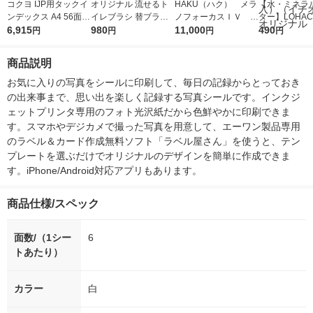
コクヨ IJP用タックイ
オリジナル 流せるト
HAKU（ハク） メラ
【水・ミネラ
ンデックス A4 56面
イレブラシ 替ブラシ
ノフォーカスＩＶ 4
ター】LOHACO
中 10 KJ-T692NR 1セ
6,915
1パック（36個入） ト
980
5ｇ 資生堂 おまけ
11,000
r（ロハコウォ
490
円
円
円
円
ット(50シート:10シー
イレ用洗剤 使い捨て
付き
ー）2L ラベル
ト×5袋)
オリジナル
箱（5本入）
商品説明
シ） オリジナ
お気に入りの写真をシールに印刷して、毎日の記録からとっておき
の出来事まで、思い出を楽しく記録する写真シールです。インクジ
ェットプリンタ専用のフォト光沢紙だから色鮮やかに印刷できま
す。スマホやデジカメで撮った写真を用意して、エーワン製品専用
のラベル＆カード作成無料ソフト「ラベル屋さん」を使うと、テン
プレートを選ぶだけでオリジナルのデザインを簡単に作成できま
す。iPhone/Android対応アプリもあります。
商品仕様/スペック
面数/（1シー
6
トあたり）
カラー
白