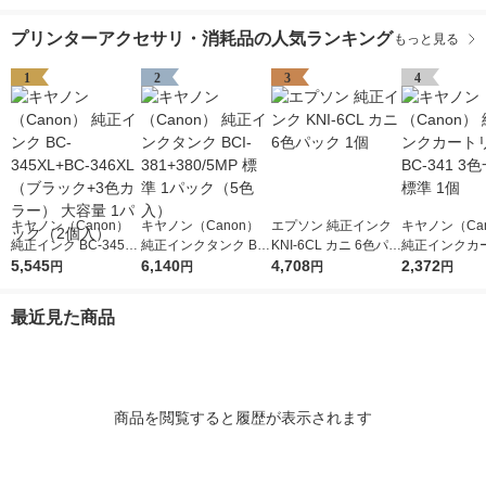
プリンターアクセサリ・消耗品の人気ランキング
もっと見る
1
2
3
4
キヤノン（Canon）
キヤノン（Canon）
エプソン 純正インク
キヤノン（Ca
純正インク BC-345XL
純正インクタンク BCI
KNI-6CL カニ 6色パッ
純正インクカ
+BC-346XL （ブラッ
5,545
-381+380/5MP 標準 1
6,140
ク 1個
4,708
ジ BC-341 
2,372
円
円
円
円
ク+3色カラー） 大容
パック（5色入）
標準 1個
量 1パック（2個入）
最近見た商品
商品を閲覧すると履歴が表示されます