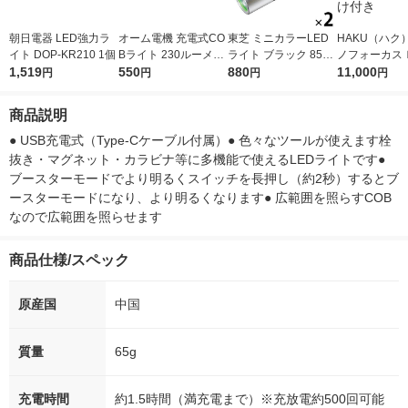
朝日電器 LED強力ラ
オーム電機 充電式CO
東芝 ミニカラーLED
HAKU（ハク
イト DOP-KR210 1個
Bライト 230ルーメン
ライト ブラック 85ル
ノフォーカス
1,519
LHC23A5 1個
550
ーメン 防滴仕様 KFL-
880
5ｇ 資生堂
11,000
円
円
円
円
403M(K) 2個
付き
商品説明
● USB充電式（Type-Cケーブル付属）● 色々なツールが使えます栓
抜き・マグネット・カラビナ等に多機能で使えるLEDライトです● 
ブースターモードでより明るくスイッチを長押し（約2秒）するとブ
ースターモードになり、より明るくなります● 広範囲を照らすCOB
なので広範囲を照らせます
商品仕様/スペック
原産国
中国
質量
65g
充電時間
約1.5時間（満充電まで）※充放電約500回可能