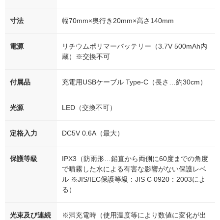
寸法
幅70mm×奥行き20mm×高さ140mm
電源
リチウムポリマーバッテリー（3.7V 500mAh内
蔵）※交換不可
付属品
充電用USBケーブル Type-C（長さ…約30cm）
光源
LED（交換不可）
定格入力
DC5V 0.6A（最大）
保護等級
IPX3（防雨形…鉛直から両側に60度までの角度
で噴霧した水による有害な影響がない保護レベ
ル ※JIS/IEC保護等級：JIS C 0920：2003によ
る）
光束及び連続
※満充電時（使用温度等により数値に変化が出