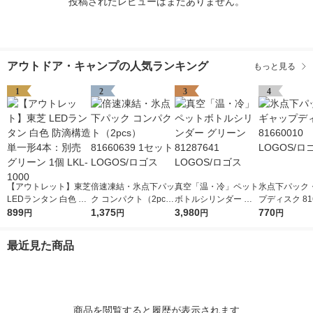
投稿されたレビューはまだありません。
アウトドア・キャンプの人気ランキング
もっと見る
1
2
3
4
【アウトレット】東芝
倍速凍結・氷点下パッ
真空「温・冷」ペット
氷点下パック
LEDランタン 白色 防
ク コンパクト（2pc
ボトルシリンダー グ
プディスク 816
滴構造 単一形4本：別
899
s） 81660639 1セッ
1,375
リーン 81287641 LO
3,980
LOGOS/ロゴ
770
円
円
円
円
売 グリーン 1個 LKL-
ト LOGOS/ロゴス
GOS/ロゴス
1000
最近見た商品
商品を閲覧すると履歴が表示されます