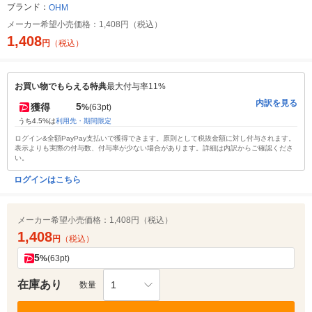
ブランド：
OHM
メーカー希望小売価格：
1,408円（税込）
1,408
円
（税込）
お買い物でもらえる特典
最大付与率11%
内訳を見る
5
獲得
%
(63pt)
うち4.5%は
利用先・期間限定
ログイン&全額PayPay支払いで獲得できます。原則として税抜金額に対し付与されます。
表示よりも実際の付与数、付与率が少ない場合があります。詳細は内訳からご確認くださ
い。
ログインはこちら
メーカー希望小売価格：
1,408円（税込）
1,408
円
（税込）
5
%
(63pt)
在庫あり
1
数量