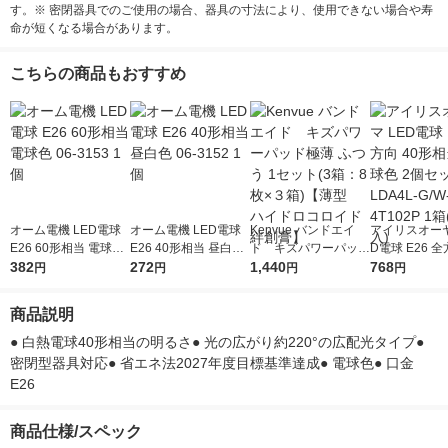
す。※ 密閉器具でのご使用の場合、器具の寸法により、使用できない場合や寿
命が短くなる場合があります。
こちらの商品もおすすめ
オーム電機 LED電球
オーム電機 LED電球
Kenvue バンドエイ
アイリスオーヤ
E26 60形相当 電球色
E26 40形相当 昼白色
ド キズパワーパッド
D電球 E26 全
06-3153 1個
382
06-3152 1個
272
極薄 ふつう 1セット(3
1,440
形相当 電球色
768
円
円
円
円
箱：8枚×３箱)【薄
ット LDA4L-G
型 ハイドロコロイド
02P 1箱(2個入
商品説明
絆創膏】
● 白熱電球40形相当の明るさ● 光の広がり約220°の広配光タイプ● 
密閉型器具対応● 省エネ法2027年度目標基準達成● 電球色● 口金
E26
商品仕様/スペック