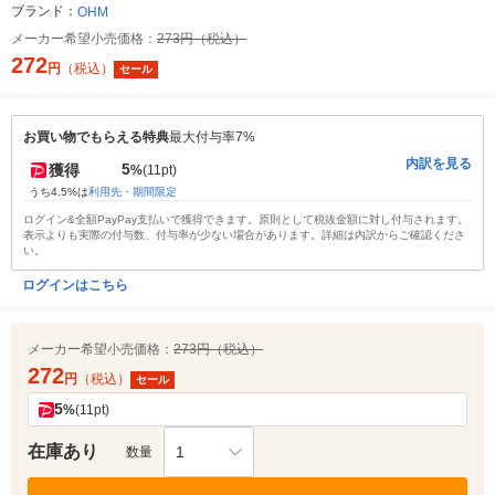
ブランド：
OHM
メーカー希望小売価格：
273円（税込）
272
円
（税込）
セール
お買い物でもらえる特典
最大付与率7%
内訳を見る
5
獲得
%
(11pt)
うち4.5%は
利用先・期間限定
ログイン&全額PayPay支払いで獲得できます。原則として税抜金額に対し付与されます。
表示よりも実際の付与数、付与率が少ない場合があります。詳細は内訳からご確認くださ
い。
ログインはこちら
メーカー希望小売価格：
273円（税込）
272
円
（税込）
セール
5
%
(11pt)
在庫あり
1
数量