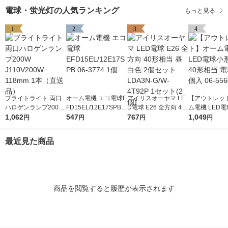
電球・蛍光灯の人気ランキング
もっと見る
1
2
3
4
ブライトライト 両口
オーム電機 エコ電球E
アイリスオーヤマ LE
【アウトレッ
ハロゲンランプ200W
FD15EL/12E17SPB 0
D電球 E26 全方向 40
ム電機 LED
J110V200W 118mm 1
1,062
6-3774 1個
547
形相当 昼白色 2個セ
767
17 40形相当 
1,049
円
円
円
円
本（直送品）
ット LDA3N-G/W-4T9
個入 06-5560
2P 1セット(2個)
最近見た商品
商品を閲覧すると履歴が表示されます