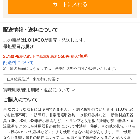
カートに入れる
配送情報・送料について
この商品は
LOHACO
が販売・発送します。
最短翌日お届け
3,780
550
無料
円
(税込)以上で基本配送料
円
(税込)
配送料について
※
一部の商品につきましては、基本配送料を当社が負担いたします。
在庫確認住所：東京都にお届け
賞味期限/使用期限・返品について
ご購入について
※ 次のような器具には使用できません。・ 調光機能のついた器具（100%点灯
でも使用不可）・ 誘導灯、非常用照明器具・ 水銀灯器具など・ 断熱材施工器
具（SB、SGI、SG形表示器具など）・ ランプと反射板の距離が狭い器具・ 直
流電源※ このほか使用器具の種類によって寸法的、熱的、その他の状況（リモ
コン機器のついた器具など）により使用できない場合があります。※ ご使用に
なられる照明器具の構造によっては、放熱不良で短寿命となることがありま