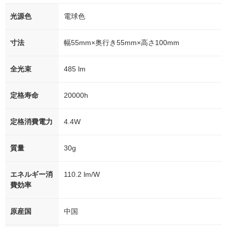
光源色
電球色
寸法
幅55mm×奥行き55mm×高さ100mm
全光束
485 lm
定格寿命
20000h
定格消費電力
4.4W
質量
30g
エネルギー消
110.2 lm/W
費効率
原産国
中国