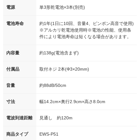
電源
単3形乾電池×3本(別売)
電池寿命
約1年(1日に10回、音量4、ピンポン高音で使用)
※アルカリ乾電池使用時※電池の性能、使用条
件により電池寿命は短くなる場合があります。
内容量
約138g(電池含まず)
付属品
取付ネジ 2本(Φ3×20mm)
音量
約88dB/50cm
寸法
幅14.2cm×奥行2.9cm×高さ8.0cm
電波到達距離
見通し 約120m
商品タイプ
EWS-P51