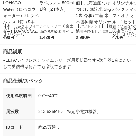
【水・ミネラルウォー
アイリスフーズ 富士
【アウトレット】【新
ティッシュペー
ター】LOHACO Wate
山の強炭酸水 ラベル
米切替特価】北海道産
50組 ロハコ
r（ロハコウォータ
490
レス 500ml 1箱（24
1,420
ななつぼし 無洗米 5k
2,980
ルソフトパッ
470
円
円
円
円
ー）2L ラベルレス 1
本入）
g 1袋 令和7年産 米 木
シュ フィオナ
箱（5本入）（イチオ
徳神糧 オリジナル
ナル 1セット
商品説明
シ） オリジナル
個：5個入×2
オリジナル
●ELPAワイヤレスチャイムシリーズ用受信器です●送信器1台にたい
して受信機は何台でも増設できます
商品仕様/スペック
使用温度範囲
0℃〜40℃
周波数
313.625MHz（特定小電力機器）
IDコード
約25万通り