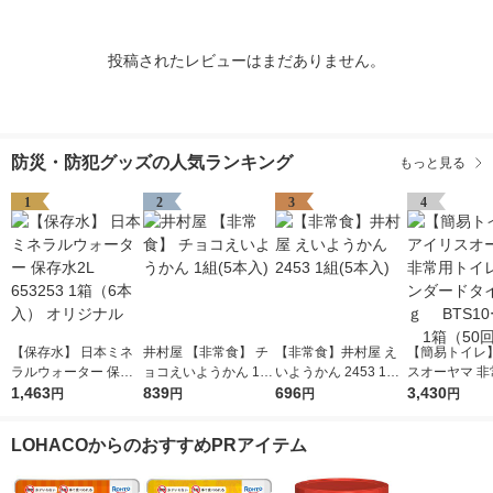
投稿されたレビューはまだありません。
防災・防犯グッズの人気ランキング
もっと見る
1
2
3
4
【保存水】 日本ミネ
井村屋 【非常食】 チ
【非常食】井村屋 え
【簡易トイレ
ラルウォーター 保存
ョコえいようかん 1組
いようかん 2453 1組
スオーヤマ 非
水2L 653253 1箱（6
1,463
(5本入)
839
(5本入)
696
イレ スタンダ
3,430
円
円
円
円
本入） オリジナル
イプ 10ｇ B
50 1箱（5
LOHACOからのおすすめPRアイテム