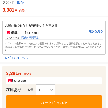
ブランド：
ELPA
3,381
円
（税込）
お買い物でもらえる特典
最大付与率16%
内訳を見る
5
獲得
%
(153pt)
うち4.5%は
利用先・期間限定
ログイン&全額PayPay支払いで獲得できます。原則として税抜金額に対し付与されます。
表示よりも実際の付与数、付与率が少ない場合があります。詳細は内訳からご確認くださ
い。
ログインはこちら
3,381
円
（税込）
5
%
(153pt)
在庫あり
1
数量
カートに入れる