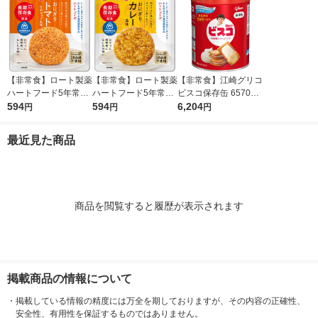
【非常食】ロート製薬
【非常食】ロート製薬
【非常食】江崎グリコ
ハートフード5年常温
ハートフード5年常温
ビスコ保存缶 657027
保存おにぎり トマト
594
保存 おにぎり カレー
594
2 1セット(1缶×10)
6,204
円
円
円
混ぜごはん 49872411
風味 1個
97439 1個
最近見た商品
商品を閲覧すると履歴が表示されます
掲載商品の情報について
・
掲載している情報の精度には万全を期しておりますが、その内容の正確性、
安全性、有用性を保証するものではありません。