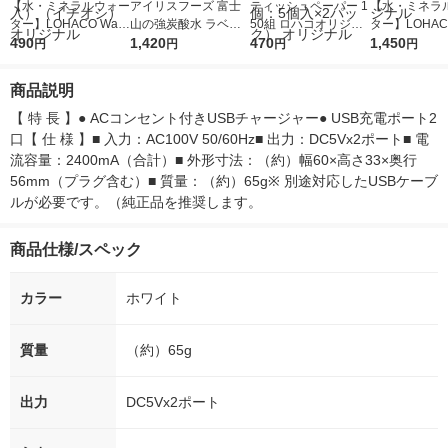
【水・ミネラルウォー
アイリスフーズ 富士
ティッシュペーパー 1
【水・ミネラ
ター】LOHACO Wate
山の強炭酸水 ラベル
50組 ロハコオリジナ
ター】LOHACO
r（ロハコウォータ
490
レス 500ml 1箱（24
1,420
ルソフトパックティッ
470
r 410ml 1箱
1,450
円
円
円
円
ー）2L ラベルレス 1
本入）
シュ フィオナ オリジ
入）ラベルレ
箱（5本入）（イチオ
ナル 1セット（10
オシ） オリジ
商品説明
シ） オリジナル
個：5個入×2パック）
オリジナル
【 特 長 】● ACコンセント付きUSBチャージャー● USB充電ポート2
口【 仕 様 】■ 入力：AC100V 50/60Hz■ 出力：DC5Vx2ポート■ 電
流容量：2400mA（合計）■ 外形寸法：（約）幅60×高さ33×奥行
56mm（プラグ含む）■ 質量：（約）65g※ 別途対応したUSBケーブ
ルが必要です。（純正品を推奨します。
商品仕様/スペック
カラー
ホワイト
質量
（約）65g
出力
DC5Vx2ポート