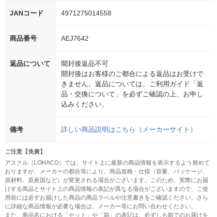
JANコード
4971275014558
商品番号
AEJ7642
返品について
開封後返品不可
開封後はお客様のご都合による返品はお受けで
きません。返品については、ご利用ガイド「返
品・交換について」を必ずご確認の上、お申し
込みください。
備考
詳しい商品説明はこちら（メーカーサイト）
ご注意【免責】
アスクル（LOHACO）では、サイト上に最新の商品情報を表示するよう努めて
おりますが、メーカーの都合等により、商品規格・仕様（容量、パッケージ、
原材料、原産国など）が変更される場合がございます。このため、実際にお届
けする商品とサイト上の商品情報の表記が異なる場合がございますので、ご使
用前には必ずお届けした商品の商品ラベルや注意書きをご確認ください。さら
に詳細な商品情報が必要な場合は、メーカー等にお問い合わせください。
また、商品名における「セット」や「箱」の表記は、必ずしも箱でのお届けを