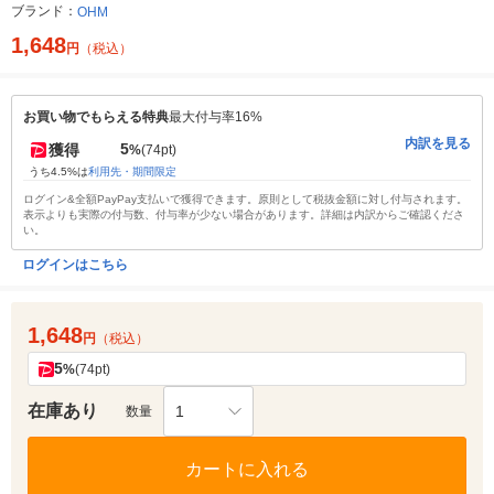
ブランド：
OHM
1,648
円
（税込）
お買い物でもらえる特典
最大付与率16%
内訳を見る
5
獲得
%
(74pt)
うち4.5%は
利用先・期間限定
ログイン&全額PayPay支払いで獲得できます。原則として税抜金額に対し付与されます。
表示よりも実際の付与数、付与率が少ない場合があります。詳細は内訳からご確認くださ
い。
ログインはこちら
1,648
円
（税込）
5
%
(74pt)
在庫あり
1
数量
カートに入れる