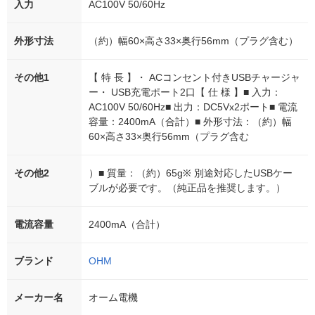
入力
AC100V 50/60Hz
外形寸法
（約）幅60×高さ33×奥行56mm（プラグ含む）
その他1
【 特 長 】・ ACコンセント付きUSBチャージャ
ー・ USB充電ポート2口【 仕 様 】■ 入力：
AC100V 50/60Hz■ 出力：DC5Vx2ポート■ 電流
容量：2400mA（合計）■ 外形寸法：（約）幅
60×高さ33×奥行56mm（プラグ含む
その他2
）■ 質量：（約）65g※ 別途対応したUSBケー
ブルが必要です。（純正品を推奨します。）
電流容量
2400mA（合計）
ブランド
OHM
メーカー名
オーム電機