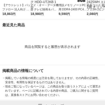
【アウトレット】バッ
アイ・オー・データ機
増設メモリ ノートPC
延長コード 電
ファロー 法人向け フ
器 テレビ録画＆パソ
用 DDR4-2400 PC4-1
プ 2.5m 2ピ
リースポット導入キッ
18,863
コン両対応 外付けハ
18,980
9200 8GB S.O.DIMM
9,590
スイッチ付 雷
2,080
円
円
円
円
ト FS-S1266 1台
ードディスク 2TB ブ
エレコム 1個
ほこり防止 白 T
ラック HDD-UT2KB 1
-2425WH エ
最近見た商品
台
個 オリジナル
商品を閲覧すると履歴が表示されます
掲載商品の情報について
・
掲載している情報の精度には万全を期しておりますが、その内容の正確性、
安全性、有用性を保証するものではありません。
・
現在ご覧になっているページは、この商品を取り扱うストアによって運営さ
れています。ページに記載されている内容や商品、ご購入に関するご質問
は、直接各ストアにお問い合わせください。