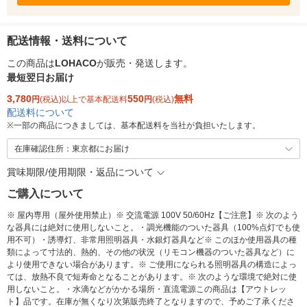
配送情報・送料について
この商品は
LOHACO
が販売・発送します。
最短翌日お届け
3,780
550
無料
円
(税込)以上で基本配送料
円
(税込)
配送料について
※
一部の商品につきましては、基本配送料を当社が負担いたします。
在庫確認住所：東京都にお届け
賞味期限/使用期限・返品について
ご購入について
※ 屋内専用（屋外使用禁止）※ 交流電源 100V 50/60Hz【ご注意】※ 次のよう
な器具には絶対に使用しないこと。・調光機能のついた器具（100%点灯でも使
用不可）・誘導灯、非常用照明器具・水銀灯器具など※ このほか使用器具の種
類によって寸法的、熱的、その他の状況（リモコン機器のついた器具など）に
より使用できない場合があります。※ ご使用になられる照明器具の構造によっ
ては、放熱不良で短寿命となることがあります。※ 次のような環境で絶対に使
用しないこと。・水滴などがかかる場所・直流電源この商品は【アウトレッ
ト】品です。在庫が無くなり次第販売終了となりますので、予めご了承くださ