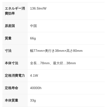
エネルギー消
136.5lm/W
費効率
原産国
中国
質量
66g
寸法
幅77mm×奥行き38mm×高さ80mm
本体寸法
全長…78mm、最大径…38mm
定格消費電力
4.1W
定格寿命
40000h
本体質量
33g