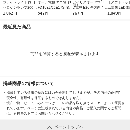
ブライトライト 両口
オーム電機 エコ電球E
アイリスオーヤマ LE
【アウトレッ
ハロゲンランプ200W
FD15EL/12E17SPB 0
D電球 E26 全方向 40
ム電機 LED
J110V200W 118mm 1
1,062
6-3774 1個
547
形相当 昼白色 2個セ
767
17 40形相当 
1,049
円
円
円
円
本（直送品）
ット LDA3N-G/W-4T9
個入 06-5560
2P 1セット(2個)
最近見た商品
商品を閲覧すると履歴が表示されます
掲載商品の情報について
・
掲載している情報の精度には万全を期しておりますが、その内容の正確性、
安全性、有用性を保証するものではありません。
・
現在ご覧になっているページは、この商品を取り扱うストアによって運営さ
れています。ページに記載されている内容や商品、ご購入に関するご質問
は、直接各ストアにお問い合わせください。
ページトップへ