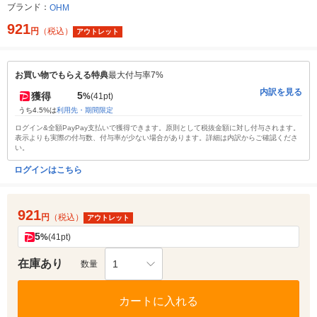
ブランド：
OHM
921
円
（税込）
アウトレット
お買い物でもらえる特典
最大付与率7%
内訳を見る
5
獲得
%
(41pt)
うち4.5%は
利用先・期間限定
ログイン&全額PayPay支払いで獲得できます。原則として税抜金額に対し付与されます。
表示よりも実際の付与数、付与率が少ない場合があります。詳細は内訳からご確認くださ
い。
ログインはこちら
921
円
（税込）
アウトレット
5
%
(41pt)
在庫あり
1
数量
カートに入れる