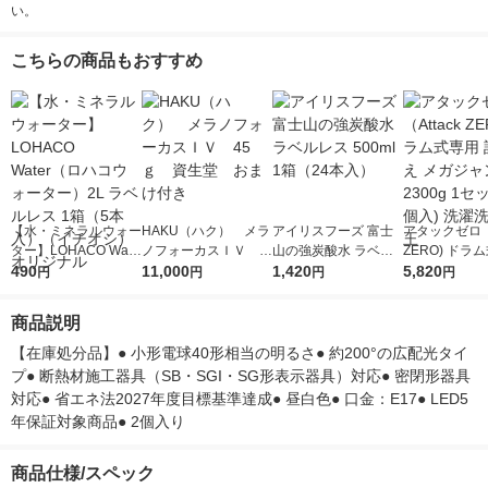
い。
こちらの商品もおすすめ
【水・ミネラルウォー
HAKU（ハク） メラ
アイリスフーズ 富士
アタックゼロ（A
ター】LOHACO Wate
ノフォーカスＩＶ 4
山の強炭酸水 ラベル
ZERO) ドラ
r（ロハコウォータ
490
5ｇ 資生堂 おまけ
11,000
レス 500ml 1箱（24
1,420
詰め替え メガ
5,820
円
円
円
円
ー）2L ラベルレス 1
付き
本入）
ボ 2300g 1
箱（5本入）（イチオ
個入) 洗濯洗剤
商品説明
シ） オリジナル
【在庫処分品】● 小形電球40形相当の明るさ● 約200°の広配光タイ
プ● 断熱材施工器具（SB・SGI・SG形表示器具）対応● 密閉形器具
対応● 省エネ法2027年度目標基準達成● 昼白色● 口金：E17● LED5
年保証対象商品● 2個入り
商品仕様/スペック