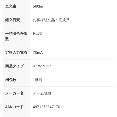
全光束
560lm
組立目安
お客様組立品：完成品
平均演色評価
Ra83
数
定格入力電流
70mA
商品タイプ
4.1W N 2P
梱包数
1梱包
メーカー名
オーム電機
JANコード
4971275647176