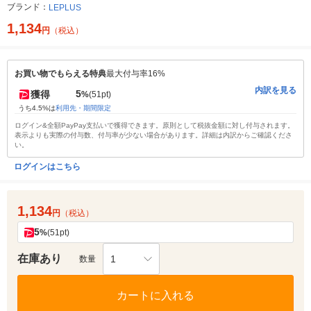
ブランド：
LEPLUS
1,134
円
（税込）
お買い物でもらえる特典
最大付与率16%
内訳を見る
5
獲得
%
(51pt)
うち4.5%は
利用先・期間限定
ログイン&全額PayPay支払いで獲得できます。原則として税抜金額に対し付与されます。
表示よりも実際の付与数、付与率が少ない場合があります。詳細は内訳からご確認くださ
い。
ログインはこちら
1,134
円
（税込）
5
%
(51pt)
在庫あり
1
数量
カートに入れる