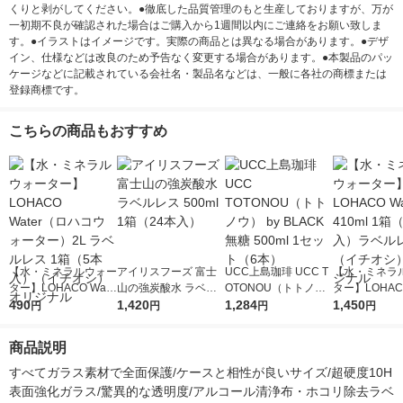
くりと剥がしてください。●徹底した品質管理のもと生産しておりますが、万が
一初期不良が確認された場合はご購入から1週間以内にご連絡をお願い致しま
す。●イラストはイメージです。実際の商品とは異なる場合があります。●デザ
イン、仕様などは改良のため予告なく変更する場合があります。●本製品のパッ
ケージなどに記載されている会社名・製品名などは、一般に各社の商標または
登録商標です。
こちらの商品もおすすめ
【水・ミネラルウォー
アイリスフーズ 富士
UCC上島珈琲 UCC T
【水・ミネラ
ター】LOHACO Wate
山の強炭酸水 ラベル
OTONOU（トトノ
ター】LOHACO
r（ロハコウォータ
490
レス 500ml 1箱（24
1,420
ウ） by BLACK無糖 5
1,284
r 410ml 1箱
1,450
円
円
円
円
ー）2L ラベルレス 1
本入）
00ml 1セット（6本）
入）ラベルレ
箱（5本入）（イチオ
オシ） オリジ
商品説明
シ） オリジナル
すべてガラス素材で全面保護/ケースと相性が良いサイズ/超硬度10H
表面強化ガラス/驚異的な透明度/アルコール清浄布・ホコリ除去ラベ