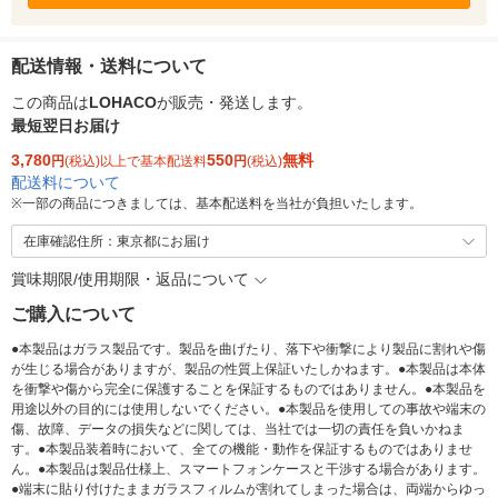
配送情報・送料について
この商品は
LOHACO
が販売・発送します。
最短翌日お届け
3,780
550
無料
円
(税込)以上で基本配送料
円
(税込)
配送料について
※
一部の商品につきましては、基本配送料を当社が負担いたします。
在庫確認住所：東京都にお届け
賞味期限/使用期限・返品について
ご購入について
●本製品はガラス製品です。製品を曲げたり、落下や衝撃により製品に割れや傷
が生じる場合がありますが、製品の性質上保証いたしかねます。●本製品は本体
を衝撃や傷から完全に保護することを保証するものではありません。●本製品を
用途以外の目的には使用しないでください。●本製品を使用しての事故や端末の
傷、故障、データの損失などに関しては、当社では一切の責任を負いかねま
す。●本製品装着時において、全ての機能・動作を保証するものではありませ
ん。●本製品は製品仕様上、スマートフォンケースと干渉する場合があります。
●端末に貼り付けたままガラスフィルムが割れてしまった場合は、両端からゆっ