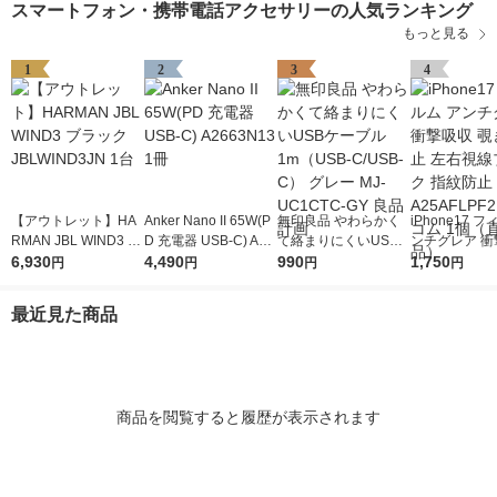
スマートフォン・携帯電話アクセサリーの人気ランキング
もっと見る
1
2
3
4
【アウトレット】HA
Anker Nano II 65W(P
無印良品 やわらかく
iPhone17 
RMAN JBL WIND3 ブ
D 充電器 USB-C) A26
て絡まりにくいUSB
ンチグレア 衝
ラック JBLWIND3JN
6,930
63N13 1冊
4,490
ケーブル1m（USB-C/
990
覗き見防止 左
1,750
円
円
円
円
1台
USB-C） グレー MJ-
ブロック 指紋
UC1CTC-GY 良品計
-A25AFLPF2
最近見た商品
画
ム 1個（直送
商品を閲覧すると履歴が表示されます