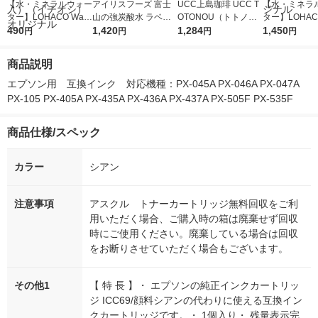
【水・ミネラルウォー
アイリスフーズ 富士
UCC上島珈琲 UCC T
【水・ミネラ
ター】LOHACO Wate
山の強炭酸水 ラベル
OTONOU（トトノ
ター】LOHACO
r（ロハコウォータ
490
レス 500ml 1箱（24
1,420
ウ） by BLACK無糖 5
1,284
r 410ml 1箱
1,450
円
円
円
円
ー）2L ラベルレス 1
本入）
00ml 1セット（6本）
入）ラベルレ
箱（5本入）（イチオ
オシ） オリジ
商品説明
シ） オリジナル
エプソン用　互換インク　対応機種：PX-045A PX-046A PX-047A 
PX-105 PX-405A PX-435A PX-436A PX-437A PX-505F PX-535F
商品仕様/スペック
カラー
シアン
注意事項
アスクル トナーカートリッジ無料回収をご利
用いただく場合、ご購入時の箱は廃棄せず回収
時にご使用ください。廃棄している場合は回収
をお断りさせていただく場合もございます。
その他1
【 特 長 】・ エプソンの純正インクカートリッ
ジ ICC69/顔料シアンの代わりに使える互換イン
クカートリッジです。・ 1個入り・ 残量表示完