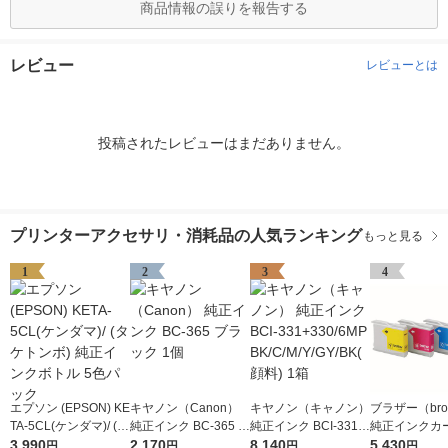
商品情報の誤りを報告する
レビュー
レビューとは
投稿されたレビューはまだありません。
プリンターアクセサリ・消耗品の人気ランキング
もっと見る
1
2
3
4
エプソン (EPSON) KE
キヤノン（Canon）
キヤノン（キャノン）
ブラザー（brot
TA-5CL(ケンダマ)/ (タ
純正インク BC-365 ブ
純正インク BCI-331+
純正インクカ
ケトンボ) 純正インク
3,990
ラック 1個
2,170
330/6MP BK/C/M/Y/G
8,140
ジ LC10-4PK
5,430
円
円
円
円