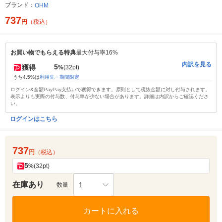
ブランド：
OHM
737
円
（税込）
お買い物でもらえる特典
最大付与率16%
内訳を見る
5
獲得
%
(32pt)
うち4.5%は
利用先・期間限定
ログイン&全額PayPay支払いで獲得できます。原則として税抜金額に対し付与されます。
表示よりも実際の付与数、付与率が少ない場合があります。詳細は内訳からご確認くださ
い。
ログインはこちら
737
円
（税込）
5
%
(32pt)
在庫あり
1
数量
カートに入れる