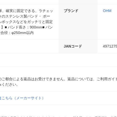
 簡単、確実に固定できる、ラチェッ
ブランド
OHM
きのステンレス製バンド・ ポー
ルボックスなどをガッチリと固定
 】■ バンド長さ：900mm■ バン
適合径：φ250mm以内
JANコード
497127
のご都合による返品はお受けできません。返品については、ご利用ガイ
みください。
はこちら（メーカーサイト）