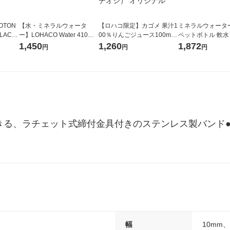
OTON
【水・ミネラルウォータ
【ロハコ限定】カゴメ 果汁1
ミネラルウォーター 
LACK
ー】LOHACO Water 410ml
00％りんごジュース100ml 1
ペットボトル 軟水
（6本）
1箱（20本入）ラベルレス
箱（18本入）オリジナル
ス 1セット（48
1,450
1,260
1,872
円
円
円
（イチオシ） オリジナル
【クイズ付き】【紙パッ
オリジナル
ク】（イチオシ） オリジナ
ル
定できる、ラチェット式締付金具付きのステンレス製バンド
幅
10mm、