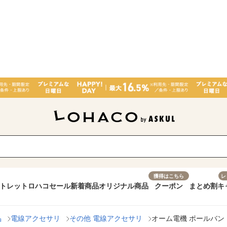
獲得はこちら
レ
トレット
ロハコセール
新着商品
オリジナル商品
クーポン
まとめ割
キ
品
電線アクセサリ
その他 電線アクセサリ
オーム電機 ポールバンド 