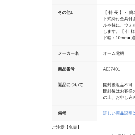
その他1
【 特 長 】・
ト式締付金具付
ルや柱に、ウォ
します。【 仕 様
ド幅：10mm■ 
メーカー名
オーム電機
商品番号
AEJ7401
返品について
開封後返品不可
開封後はお客様
の上、お申し込
備考
詳しい商品説明
ご注意【免責】