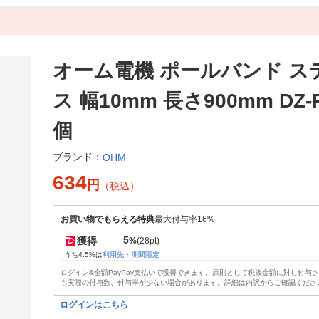
オーム電機 ポールバンド ス
ス 幅10mm 長さ900mm DZ-P
個
ブランド：
OHM
634
円
（税込）
お買い物でもらえる特典
最大付与率16%
5
獲得
%
(28pt)
うち4.5%は
利用先・期間限定
ログイン&全額PayPay支払いで獲得できます。原則として税抜金額に対し付与
も実際の付与数、付与率が少ない場合があります。詳細は内訳からご確認くださ
ログインはこちら