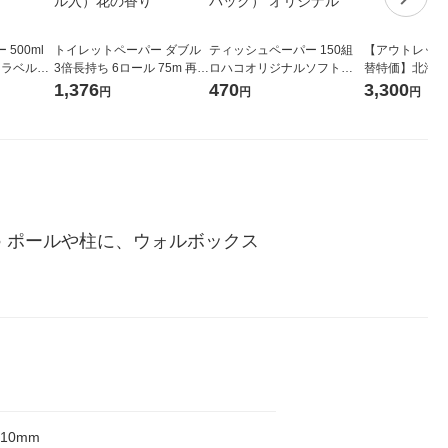
500ml
トイレットペーパー ダブル
ティッシュペーパー 150組
【アウトレット
 ラベルレ
3倍長持ち 6ロール 75m 再生
ロハコオリジナルソフトパ
替特価】北海道
本）天然水
紙配合 スコッティフラワー
ックティッシュ フィオナ オ
か 無洗米 5kg
1,376
470
3,300
円
円
円
パック 1セット（2パック12
リジナル 1セット（10個：
米 木徳神糧 オ
ロール入）花の香り
5個入×2パック） オリジナ
ル
● ポールや柱に、ウォルボックス
10mm