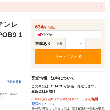
テンレ
634
円
（税込）
OB9 1
5
%
(28pt)
在庫あり
1
数量
カートに入れる
配送情報・送料について
内訳を見る
この商品は
LOHACO
が販売・発送します。
最短翌日お届け
されます。表示より
い。
3,780
550
無料
円
(税込)以上で基本配送料
円
(税込)
配送料について
※
一部の商品につきましては、基本配送料を当社が負担