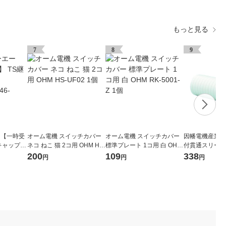
もっと見る
7
8
9
 【一時受
オーム電機 スイッチカバー
オーム電機 スイッチカバー
因幡電機産業 
キャップ 4
ネコ ねこ 猫 2コ用 OHM HS-
標準プレート 1コ用 白 OHM
付貫通スリーブ F
46-2505
UF02 1個
RK-5001-Z 1個
761-3407（
200
109
338
円
円
円