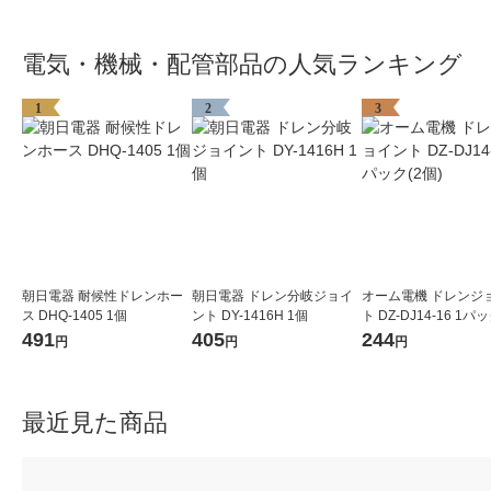
電気・機械・配管部品の人気ランキング
1
2
3
朝日電器 耐候性ドレンホー
朝日電器 ドレン分岐ジョイ
オーム電機 ドレンジ
ス DHQ-1405 1個
ント DY-1416H 1個
ト DZ-DJ14-16 1パ
491
405
244
円
円
円
最近見た商品