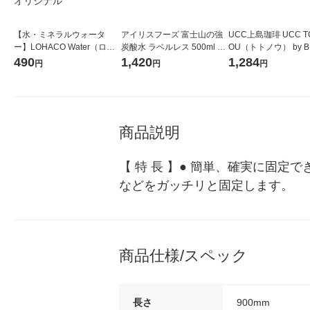
【水・ミネラルウォータ
アイリスフーズ 富士山の強
UCC上島珈琲 UCC T
ー】LOHACO Water（ロハ
炭酸水 ラベルレス 500ml 1
OU（トトノウ） by B
コウォーター）2L ラベルレ
箱（24本入）
無糖 500ml 1セット
490
1,420
1,284
円
円
円
ス 1箱（5本入）（イチオ
シ） オリジナル
商品説明
【 特 長 】● 簡単、確実に固
などをガッチリと固定します。
商品仕様/スペック
長さ
900mm