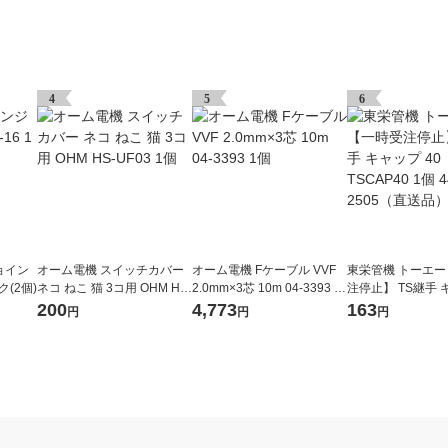
4
5
6
ョイン
オーム電機 スイッチカバー
オーム電機 Fケーブル VVF
東栄管機 トーエー
ック(2個)
ネコ ねこ 猫 3コ用 OHM HS-
2.0mm×3芯 10m 04-3393 1
注停止】 TS継手 
UF03 1個
個
0 TSCAP40 1個 4
200
4,773
163
円
円
円
（直送品）