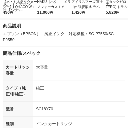
【水・ミネラルウォー
HAKU（ハク） メラ
アイリスフーズ 富士
アタックゼロ（A
ター】LOHACO Wate
ノフォーカスＩＶ 4
山の強炭酸水 ラベル
ZERO) ドラ
r（ロハコウォータ
490
5ｇ 資生堂 おまけ
11,000
レス 500ml 1箱（24
1,420
詰め替え メガ
5,820
円
円
円
円
ー）2L ラベルレス 1
付き
本入）
ボ 2300g 1
箱（5本入）（イチオ
個入) 洗濯洗剤
商品説明
シ） オリジナル
エプソン（EPSON）　純正インク　対応機種：SC-P7550/SC-
P9550
商品仕様/スペック
カートリッジ
大容量
容量
タイプ（純
純正
正/非純正）
型番
SC18Y70
種別
インクカートリッジ