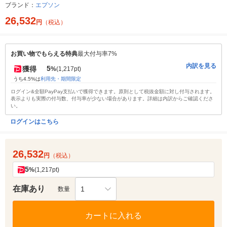
ブランド：
エプソン
26,532
円
（税込）
お買い物でもらえる特典
最大付与率7%
内訳を見る
5
獲得
%
(1,217pt)
うち4.5%は
利用先・期間限定
ログイン&全額PayPay支払いで獲得できます。原則として税抜金額に対し付与されます。
表示よりも実際の付与数、付与率が少ない場合があります。詳細は内訳からご確認くださ
い。
ログインはこちら
26,532
円
（税込）
5
%
(1,217pt)
在庫あり
1
数量
カートに入れる