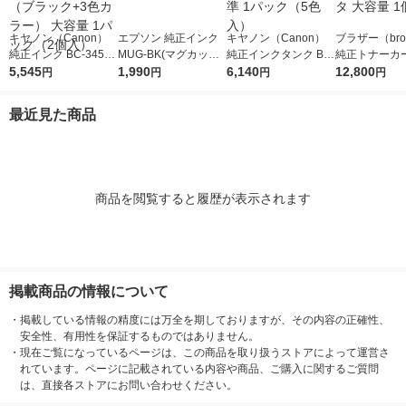
キヤノン（Canon）
エプソン 純正インク
キヤノン（Canon）
ブラザー（brot
純正インク BC-345XL
MUG-BK(マグカップ)
純正インクタンク BCI
純正トナーカ
+BC-346XL （ブラッ
5,545
ブラック 1個
1,990
-381+380/5MP 標準 1
6,140
ジ TN299XL
12,800
円
円
円
円
ク+3色カラー） 大容
パック（5色入）
タ 大容量 1個
量 1パック（2個入）
最近見た商品
商品を閲覧すると履歴が表示されます
掲載商品の情報について
・
掲載している情報の精度には万全を期しておりますが、その内容の正確性、
安全性、有用性を保証するものではありません。
・
現在ご覧になっているページは、この商品を取り扱うストアによって運営さ
れています。ページに記載されている内容や商品、ご購入に関するご質問
は、直接各ストアにお問い合わせください。