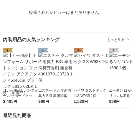
投稿されたレビューはまだありません。
内装用品の人気ランキング
もっと見る
1
2
3
4
【カー用品】ボンフォ
エステー クルマの消
セイワ ダストボック
エーモン はが
ーム サポートクッシ
臭力 BIG 車用消臭芳
スS W935 1個
リコン粘着剤 1
ョン ファイテン アク
3,405
香剤 無香料 4901070
980
1,529
個
989
円
円
円
円
アチタン 45x45cm ブ
123728 1個
ラック 5815-02BK 1
最近見た商品
枚（直送品）