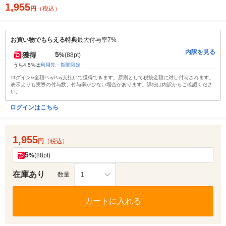
1,955
円
（税込）
お買い物でもらえる特典
最大付与率7%
内訳を見る
5
獲得
%
(88pt)
うち4.5%は
利用先・期間限定
ログイン&全額PayPay支払いで獲得できます。原則として税抜金額に対し付与されます。
表示よりも実際の付与数、付与率が少ない場合があります。詳細は内訳からご確認くださ
い。
ログインはこちら
1,955
円
（税込）
5
%
(88pt)
在庫あり
1
数量
カートに入れる