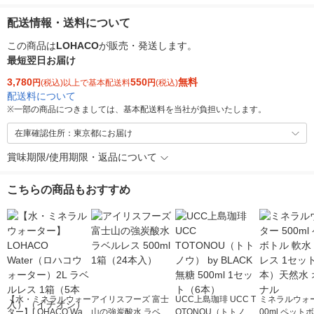
配送情報・送料について
この商品は
LOHACO
が販売・発送します。
最短翌日お届け
3,780
550
無料
円
(税込)以上で基本配送料
円
(税込)
配送料について
※
一部の商品につきましては、基本配送料を当社が負担いたします。
在庫確認住所：東京都にお届け
賞味期限/使用期限・返品について
こちらの商品もおすすめ
【水・ミネラルウォー
アイリスフーズ 富士
UCC上島珈琲 UCC T
ミネラルウォー
ター】LOHACO Wate
山の強炭酸水 ラベル
OTONOU（トトノ
00ml ペット