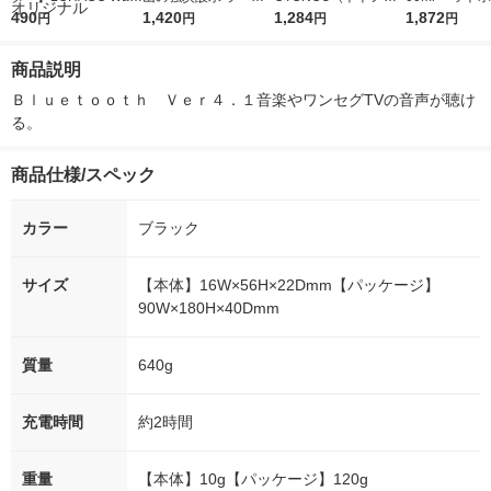
r（ロハコウォータ
490
レス 500ml 1箱（24
1,420
ウ） by BLACK無糖 5
1,284
水 ラベルレス
1,872
円
円
円
円
ー）2L ラベルレス 1
本入）
00ml 1セット（6本）
ト（48本）天
箱（5本入）（イチオ
リジナル
商品説明
シ） オリジナル
Ｂｌｕｅｔｏｏｔｈ　Ｖｅｒ４．１音楽やワンセグTVの音声が聴け
る。
商品仕様/スペック
カラー
ブラック
サイズ
【本体】16W×56H×22Dmm【パッケージ】
90W×180H×40Dmm
質量
640g
充電時間
約2時間
重量
【本体】10g【パッケージ】120g