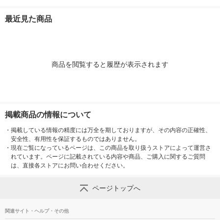
80A 1個（直送品）
ィポーチ シナモロー
ス MPA-ACC01WF エ
ル SANG-652CN 1個
レコム 1個
最近見た商品
（直送品）
商品を閲覧すると履歴が表示されます
掲載商品の情報について
・
掲載している情報の精度には万全を期しておりますが、その内容の正確性、
安全性、有用性を保証するものではありません。
・
現在ご覧になっているページは、この商品を取り扱うストアによって運営さ
れています。ページに記載されている内容や商品、ご購入に関するご質問
は、直接各ストアにお問い合わせください。
ページトップへ
関連サイト・ヘルプ・その他