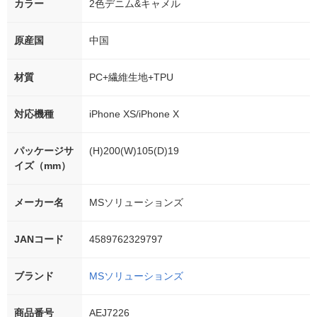
カラー
2色デニム&キャメル
原産国
中国
材質
PC+繊維生地+TPU
対応機種
iPhone XS/iPhone X
パッケージサ
(H)200(W)105(D)19
イズ（mm）
メーカー名
MSソリューションズ
JANコード
4589762329797
ブランド
MSソリューションズ
商品番号
AEJ7226