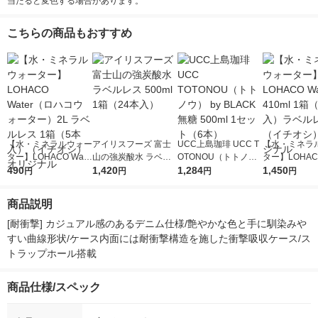
当たると変色する場合があります。
こちらの商品もおすすめ
【水・ミネラルウォー
アイリスフーズ 富士
UCC上島珈琲 UCC T
【水・ミネラ
ター】LOHACO Wate
山の強炭酸水 ラベル
OTONOU（トトノ
ター】LOHACO
r（ロハコウォータ
490
レス 500ml 1箱（24
1,420
ウ） by BLACK無糖 5
1,284
r 410ml 1箱
1,450
円
円
円
円
ー）2L ラベルレス 1
本入）
00ml 1セット（6本）
入）ラベルレ
箱（5本入）（イチオ
オシ） オリジ
商品説明
シ） オリジナル
[耐衝撃] カジュアル感のあるデニム仕様/艶やかな色と手に馴染みや
すい曲線形状/ケース内面には耐衝撃構造を施した衝撃吸収ケース/ス
トラップホール搭載
商品仕様/スペック