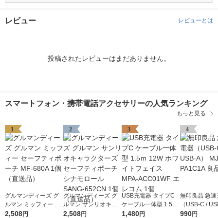
レビュー
レビューとは
投稿されたレビューはまだありません。
スマートフォン・携帯電話アクセサリーの人気ランキング
もっと見る
1
2
3
4
グルマンディーズ グ
グルマンディーズ グ
USB充電器 タイプC
無印良品 急速
ルマン ミッフィー セ
ルマン サンリオキャ
ケーブル一体型 1.5ｍ
（USB-C / U
ーフティポーチ MF-6
2,508
ラクターズ セーフテ
2,508
12W ホワイトフェイ
1,480
MJ-PA1C1A
990
円
円
円
円