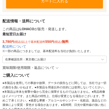
カートに入れる
配送情報・送料について
この商品は
LOHACO
が販売・発送します。
最短翌日お届け
3,780
550
無料
円
(税込)以上で基本配送料
円
(税込)
配送料について
※
一部の商品につきましては、基本配送料を当社が負担いたします。
在庫確認住所：東京都にお届け
賞味期限/使用期限・返品について
ご購入について
●本製品を使用しての事故や故障、データの損失などに関しては、当社では一切
の責任を負いかねます。●本製品を用途以外の目的には使用しないでください。
●本製品は本体を衝撃や傷から完全に保障するものではありません。●商品画像
はイメージです。また商品の特性上、仕様が変更となる場合がございます。予
めご了承ください。●過度な摩擦・アルコールやシンナー・化粧品、薬品などの
液体により変質・変色する場合があります。●長時間、日光や紫外線の強い光に