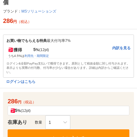
個
ブランド：
MSソリューションズ
286
円
（税込）
お買い物でもらえる特典
最大付与率7%
内訳を見る
5
獲得
%
(12pt)
うち4.5%は
利用先・期間限定
ログイン&全額PayPay支払いで獲得できます。原則として税抜金額に対し付与されます。
表示よりも実際の付与数、付与率が少ない場合があります。詳細は内訳からご確認くださ
い。
ログインはこちら
286
円
（税込）
5
%
(12pt)
在庫あり
1
数量