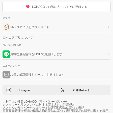
LOHACOをお気に入りストアに登録する
アプリ
ロハコアプリをダウンロード
ロハコアプリについて
ロハコ公式LINE
お得な最新情報をLINEでお届けします
ニュースレター
お得な最新情報をメールでお届けします
Instagram
X（旧Twitter）
ご利用上の注意
LOHACOプライバシーポリシー
カスタマーハラスメントに対する基本方針
ご利用規約
アスクルのサイバーセキュリティ
特定商取引法に基づく表記
酒類販売管理者標識の掲示
古物営業法に基づく表記
医薬品の販売に関する表示