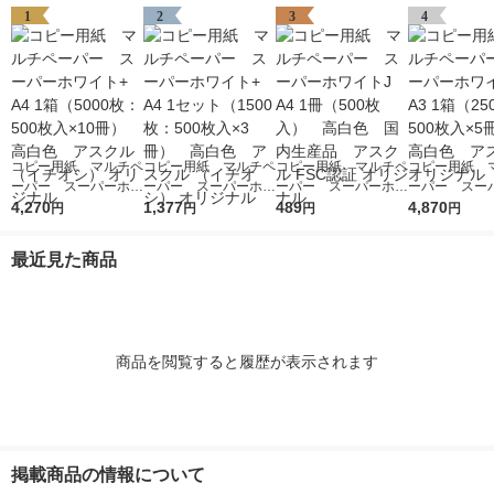
1
2
3
4
コピー用紙 マルチペ
コピー用紙 マルチペ
コピー用紙 マルチペ
コピー用紙 
ーパー スーパーホワ
ーパー スーパーホワ
ーパー スーパーホワ
ーパー スー
イト+ A4 1箱（5000
4,270
イト+ A4 1セット
1,377
イトJ A4 1冊（500
489
イト+ A3 1箱
4,870
円
円
円
円
枚：500枚入×10冊）
（1500枚：500枚入×
枚入） 高白色 国内
枚：500枚入
高白色 アスクル
3冊） 高白色 アス
生産品 アスクル FS
高白色 アスク
最近見た商品
（イチオシ） オリジ
クル （イチオシ） オ
C認証 オリジナル
リジナル
ナル
リジナル
商品を閲覧すると履歴が表示されます
掲載商品の情報について