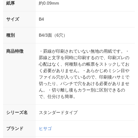
紙厚
約0.09mm
サイズ
B4
種別
B4/3面（6穴）
商品特徴
・罫線が印刷されていない無地の用紙です。・
罫線と文字を同時に印刷するので、印刷ズレの
心配はなく、何種類もの帳票をストックしてお
く必要がありません。・あらかじめミシン目や
ファイル穴が入っているので、印刷後ハサミで
切ったり、パンチで穴をあける必要がありませ
ん。・切り離し後もカラー別に区別できるの
で、仕分けも簡単。
シリーズ名
スタンダードタイプ
ブランド
ヒサゴ