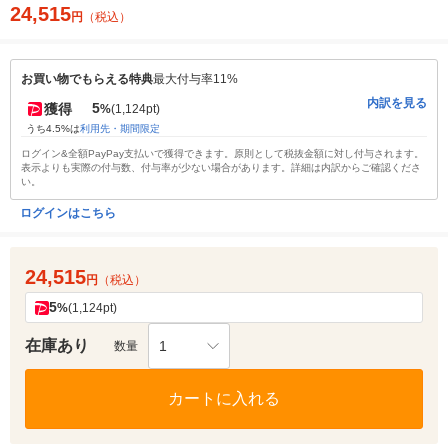
24,515
円
（税込）
お買い物でもらえる特典
最大付与率11%
内訳を見る
5
獲得
%
(1,124pt)
うち4.5%は
利用先・期間限定
ログイン&全額PayPay支払いで獲得できます。原則として税抜金額に対し付与されます。
表示よりも実際の付与数、付与率が少ない場合があります。詳細は内訳からご確認くださ
い。
ログインはこちら
24,515
円
（税込）
5
%
(1,124pt)
在庫あり
1
数量
カートに入れる