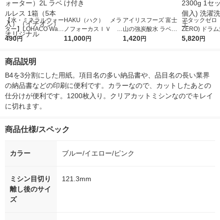
【水・ミネラルウォー
HAKU（ハク） メラ
アイリスフーズ 富士
アタックゼロ（A
ター】LOHACO Wate
ノフォーカスＩＶ 4
山の強炭酸水 ラベル
ZERO) ドラ
r（ロハコウォータ
490
5ｇ 資生堂 おまけ
11,000
レス 500ml 1箱（24
1,420
詰め替え メガ
5,820
円
円
円
円
ー）2L ラベルレス 1
付き
本入）
ボ 2300g 1
箱（5本入）（イチオ
個入) 洗濯洗剤
商品説明
シ） オリジナル
B4を3分割にした用紙。項目名の多い納品書や、品目名の長い業界
の納品書などの印刷に便利です。カラーなので、カットしたあとの
仕分けが便利です。1200枚入り。クリアカットミシンなのでキレイ
に切れます。
商品仕様/スペック
カラー
ブルー/イエロー/ピンク
ミシン目切り
121.3mm
離し後のサイ
ズ