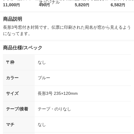
5ｇ 資生堂 おまけ
11,000
r（ロハコウォータ
490
詰め替え メガジャン
5,820
イキッドリリ
6,582
円
円
円
円
付き
ー）2L ラベルレス 1
ボ 2300g 1セット（2
柔軟剤 詰め替
箱（5本入）（イチオ
個入) 洗濯洗剤 花王
大 1200ml 
商品説明
シ） オリジナル
（5個入) 花王
長形3号窓付き封筒です。伝票に印刷された宛名が窓から見えるよう
になってます。
商品仕様/スペック
〒枠
なし
カラー
ブルー
サイズ
長形3号 235×120mm
テープ/接着
テープ・のりなし
マチ
なし