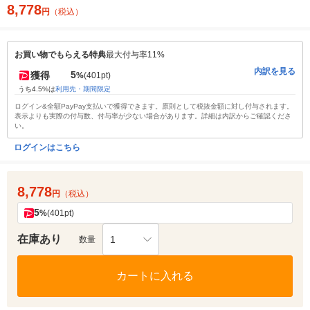
8,778
円
（税込）
お買い物でもらえる特典
最大付与率11%
内訳を見る
5
獲得
%
(401pt)
うち4.5%は
利用先・期間限定
ログイン&全額PayPay支払いで獲得できます。原則として税抜金額に対し付与されます。
表示よりも実際の付与数、付与率が少ない場合があります。詳細は内訳からご確認くださ
い。
ログインはこちら
8,778
円
（税込）
5
%
(401pt)
在庫あり
1
数量
カートに入れる