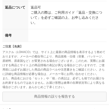
返品について
返品可
ご購入の際は、ご利用ガイド「返品・交換につ
いて」を必ずご確認の上、お申し込みくださ
い。
備考
ご注意【免責】
アスクル（LOHACO）では、サイト上に最新の商品情報を表示するよう努めて
おりますが、メーカーの都合等により、商品規格・仕様（容量、パッケージ、
原材料、原産国など）が変更される場合がございます。このため、実際にお届
けする商品とサイト上の商品情報の表記が異なる場合がございますので、ご使
用前には必ずお届けした商品の商品ラベルや注意書きをご確認ください。さら
に詳細な商品情報が必要な場合は、メーカー等にお問い合わせください。
また、商品名における「セット」や「箱」の表記は、必ずしも箱でのお届けを
お約束するものではありません。お届け形態は倉庫の在庫状況等により異なる
場合がございます。あらかじめご了承ください。
商品情報の誤りを報告する