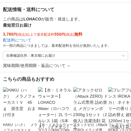
配送情報・送料について
この商品は
LOHACO
が販売・発送します。
最短翌日お届け
3,780
550
無料
円
(税込)以上で基本配送料
円
(税込)
配送料について
※
一部の商品につきましては、基本配送料を当社が負担いたします。
在庫確認住所：東京都にお届け
賞味期限/使用期限・返品について
こちらの商品もおすすめ
HAKU（ハク） メラ
【水・ミネラルウォー
アタックゼロ（Attack
フレアフレグラ
ノフォーカスＩＶ 4
ター】LOHACO Wate
ZERO) ドラム式専用
ROKA（イロ