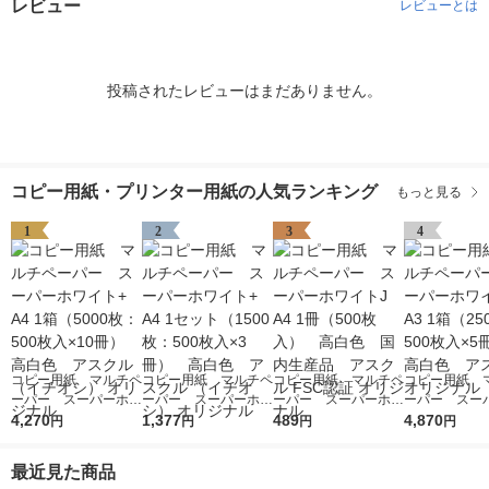
レビュー
レビューとは
投稿されたレビューはまだありません。
コピー用紙・プリンター用紙の人気ランキング
もっと見る
1
2
3
4
コピー用紙 マルチペ
コピー用紙 マルチペ
コピー用紙 マルチペ
コピー用紙 
ーパー スーパーホワ
ーパー スーパーホワ
ーパー スーパーホワ
ーパー スー
イト+ A4 1箱（5000
4,270
イト+ A4 1セット
1,377
イトJ A4 1冊（500
489
イト+ A3 1箱
4,870
円
円
円
円
枚：500枚入×10冊）
（1500枚：500枚入×
枚入） 高白色 国内
枚：500枚入
高白色 アスクル
3冊） 高白色 アス
生産品 アスクル FS
高白色 アスク
最近見た商品
（イチオシ） オリジ
クル （イチオシ） オ
C認証 オリジナル
リジナル