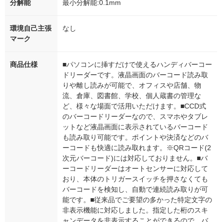
分解能
最小分解能:0.1mm
環境自己主張
なし
マーク
商品仕様
■パソコンに挿すだけで使えるハンディバーコー
ドリーダーです。液晶画面のバーコード読み取
りや離し読みが可能で、オフィスや店舗、物
流、倉庫、図書館、学校、個人蔵書の管理な
ど、様々な場面で活用いただけます。■CCD式
のバーコードリーダーなので、スマホやタブレ
ットなど液晶画面に表示されているバーコード
も読み取り可能です。ポイントや決済などのバ
ーコードも快適に読み取れます。※QRコード(2
次元バーコード)には対応しておりません。■バ
ーコードリーダーはオートセンサーに対応して
おり、本体のトリガースイッチを押さなくても
バーコードを検知し、自動で連続読み取りが可
能です。■従来品でご要望の多かった特定文字の
非表示機能に対応しました。指定した桁のスキ
ャンデータを非表示することができるので、バ