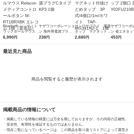
Bluetooth ハンディト
ヤザワコーポレーショ
サンワサプライ 電源
ヤザワコーポ
ラックボールマウス R
ン 海外用電源プラグC
タップ マグネット付
ン 省エネタッ
elacon メディアコン
6,990
タイプ KP3 1個
238
抜けどめタップ 3P
2,680
口 黒 Y02FU2
453
円
円
円
円
トロールボタン M-RT
式/4個口/1m/ホワイ
個
1BRXBK エレコム 1
ト TAP-MG341N2-1
最近見た商品
個（直送品）
1個
商品を閲覧すると履歴が表示されます
掲載商品の情報について
・
掲載している情報の精度には万全を期しておりますが、その内容の正確性、
安全性、有用性を保証するものではありません。
・
現在ご覧になっているページは、この商品を取り扱うストアによって運営さ