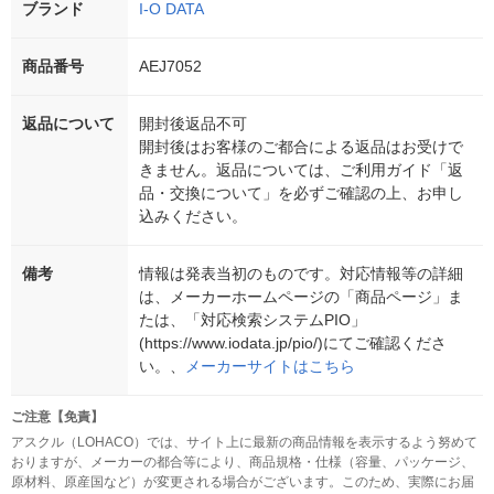
ブランド
I-O DATA
商品番号
AEJ7052
返品について
開封後返品不可
開封後はお客様のご都合による返品はお受けで
きません。返品については、ご利用ガイド「返
品・交換について」を必ずご確認の上、お申し
込みください。
備考
情報は発表当初のものです。対応情報等の詳細
は、メーカーホームページの「商品ページ」ま
たは、「対応検索システムPIO」
(https://www.iodata.jp/pio/)にてご確認くださ
い。、
メーカーサイトはこちら
ご注意【免責】
アスクル（LOHACO）では、サイト上に最新の商品情報を表示するよう努めて
おりますが、メーカーの都合等により、商品規格・仕様（容量、パッケージ、
原材料、原産国など）が変更される場合がございます。このため、実際にお届