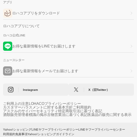
アプリ
ロハコアプリをダウンロード
ロハコアプリについて
ロハコ公式LINE
お得な最新情報をLINEでお届けします
ニュースレター
お得な最新情報をメールでお届けします
Instagram
X（旧Twitter）
ご利用上の注意
LOHACOプライバシーポリシー
カスタマーハラスメントに対する基本方針
ご利用規約
アスクルのサイバーセキュリティ
特定商取引法に基づく表記
酒類販売管理者標識の掲示
古物営業法に基づく表記
医薬品の販売に関する表示
Yahoo!ショッピング
LINEヤフープライバシーポリシー
LINEヤフープライバシーセンター
利用規約
免責事項
Yahoo!ショッピングガイドライン