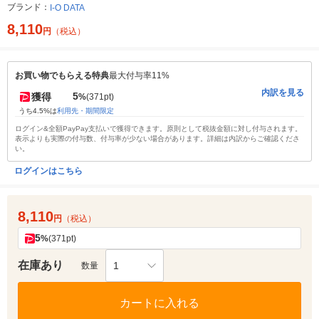
ブランド：
I-O DATA
8,110
円
（税込）
お買い物でもらえる特典
最大付与率11%
内訳を見る
5
獲得
%
(371pt)
うち4.5%は
利用先・期間限定
ログイン&全額PayPay支払いで獲得できます。原則として税抜金額に対し付与されます。
表示よりも実際の付与数、付与率が少ない場合があります。詳細は内訳からご確認くださ
い。
ログインはこちら
8,110
円
（税込）
5
%
(371pt)
在庫あり
1
数量
カートに入れる