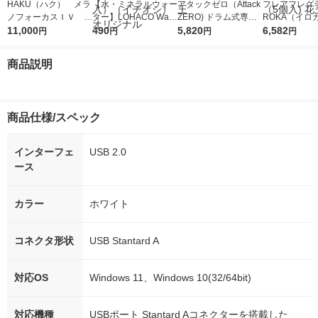
HAKU（ハク） メラ
【水・ミネラルウォー
アタックゼロ（Attack
フレアフレグラ
ノフォーカスＩＶ 4
ター】LOHACO Wate
ZERO) ドラム式専用
ROKA（イロ
5ｇ 資生堂 おまけ
11,000
r（ロハコウォータ
490
詰め替え メガジャン
5,820
イキッドリリ
6,582
円
円
円
円
付き
ー）2L ラベルレス 1
ボ 2300g 1セット（2
柔軟剤 詰め替
箱（5本入）（イチオ
個入) 洗濯洗剤 花王
大 1200ml 
商品説明
シ） オリジナル
（5個入) 花王
商品仕様/スペック
インターフェ
USB 2.0
ース
カラー
ホワイト
コネクタ形状
USB Stantard A
対応OS
Windows 11、Windows 10(32/64bit)
対応機種
USBポート Stantard Aコネクターを搭載した