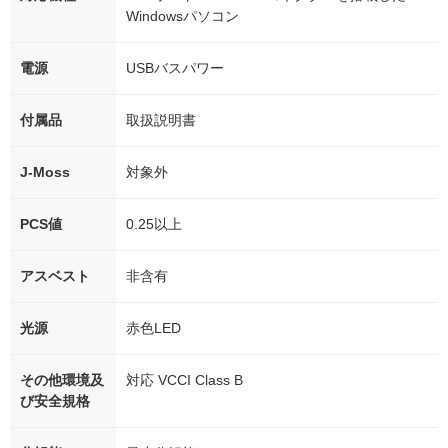
Windowsパソコン
電源
USBバスパワー
付属品
取扱説明書
J-Moss
対象外
PCS値
0.25以上
アスベスト
非含有
光源
赤色LED
その他環境及
対応 VCCI Class B
び安全規格