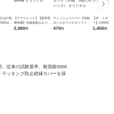
富士山の強
【アウトレット】【新米切
ティッシュペーパー 150組
【水・ミネラル
00ml 1
替特価】北海道産ななつぼ
ロハコオリジナルソフトパ
ー】LOHACO Wa
し 無洗米 5kg 1袋 令和7年産
ックティッシュ フィオナ オ
1箱（20本入
2,980
470
1,450
円
円
円
米 木徳神糧 オリジナル
リジナル 1セット（10個：
（イチオシ） 
5個入×2パック） オリジナ
ル
。従来の試験基準、耐屈曲5000
脂トラッキング防止絶縁カバーを採