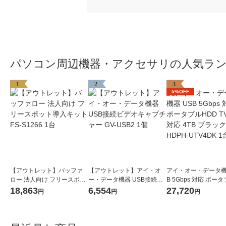
パソコン周辺機器・アクセサリの人気ラ
1
2
3
5%OFF
【アウトレット】バッファ
【アウトレット】アイ・オ
アイ・オー・データ機
ロー 法人向け フリースポッ
ー・データ機器 USB接続ビ
B 5Gbps 対応 ポー
ト導入キット FS-S1266 1台
デオキャプチャー GV-USB2
D TV録画対応 4TB 
18,863
6,554
27,720
円
円
円
1個
HDPH-UTV4DK 1台