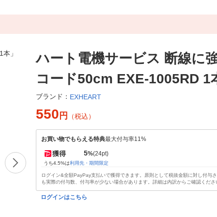
ハート電機サービス 断線に
コード50cm EXE-1005RD 1
ブランド：
EXHEART
550
円
（税込）
お買い物でもらえる特典
最大付与率11%
5
獲得
%
(24pt)
うち4.5%は
利用先・期間限定
ログイン&全額PayPay支払いで獲得できます。原則として税抜金額に対し付与
も実際の付与数、付与率が少ない場合があります。詳細は内訳からご確認くださ
ログインはこちら