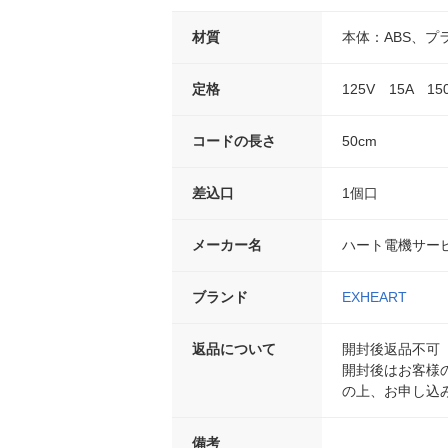
材質
本体：ABS、プ
定格
125V 15A 15
コードの長さ
50cm
差込口
1個口
メーカー名
ハート電機サー
ブランド
EXHEART
返品について
開封後返品不可
開封後はお客様
の上、お申し込
備考