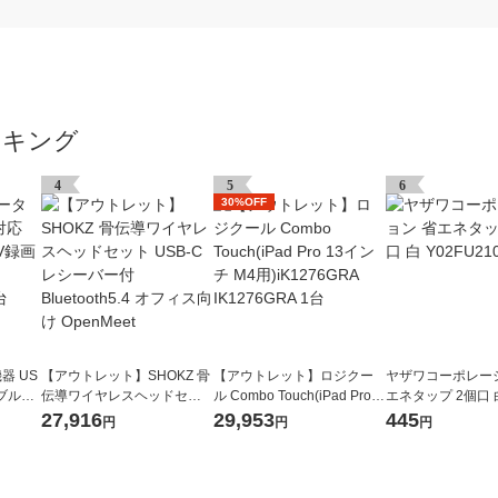
ンキング
4
5
6
30%OFF
器 US
【アウトレット】SHOKZ 骨
【アウトレット】ロジクー
ヤザワコーポレー
タブルHD
伝導ワイヤレスヘッドセッ
ル Combo Touch(iPad Pro 1
エネタップ 2個口 白
ブラック
ト USB-Cレシーバー付 Blue
3インチ M4用)iK1276GRA I
210WH 1個
27,916
29,953
445
円
円
円
tooth5.4 オフィス向け Open
K1276GRA 1台
Meet