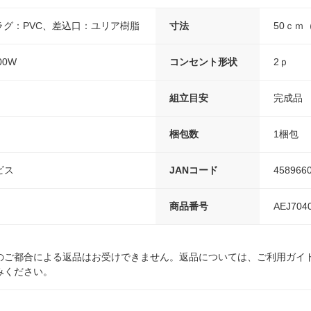
ラグ：PVC、差込口：ユリア樹脂
寸法
50ｃｍ
00W
コンセント形状
2ｐ
組立目安
完成品
梱包数
1梱包
ビス
JANコード
458966
商品番号
AEJ704
のご都合による返品はお受けできません。返品については、ご利用ガイ
みください。