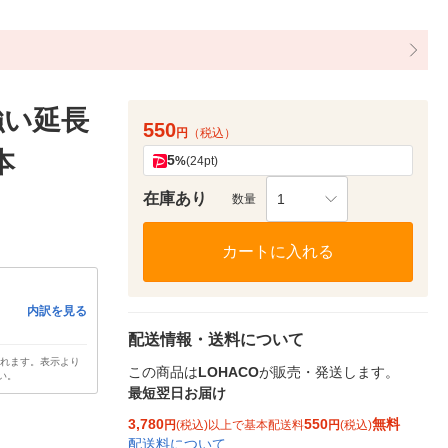
強い延長
550
円
（税込）
本
5
%
(24pt)
在庫あり
1
数量
カートに入れる
内訳を見る
配送情報・送料について
されます。表示より
この商品は
LOHACO
が販売・発送します。
い。
最短翌日お届け
3,780
550
無料
円
(税込)以上で基本配送料
円
(税込)
配送料について