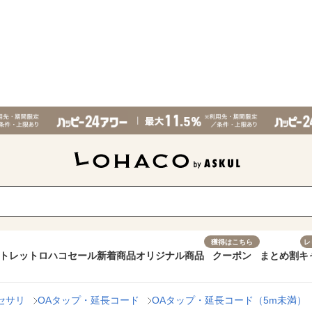
獲得はこちら
レ
トレット
ロハコセール
新着商品
オリジナル商品
クーポン
まとめ割
キ
セサリ
OAタップ・延長コード
OAタップ・延長コード（5m未満）