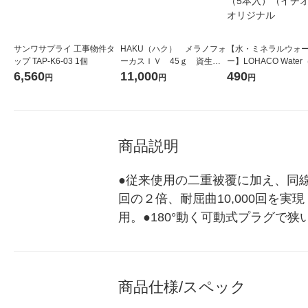
サンワサプライ 工事物件タ
HAKU（ハク） メラノフォ
【水・ミネラルウォ
ップ TAP-K6-03 1個
ーカスＩＶ 45ｇ 資生
ー】LOHACO Wate
堂 おまけ付き
コウォーター）2L ラ
6,560
11,000
490
円
円
円
ス 1箱（5本入）（イ
シ） オリジナル
商品説明
●従来使用の二重被覆に加え、同
回の２倍、耐屈曲10,000回を
用。●180°動く可動式プラグで狭
商品仕様/スペック