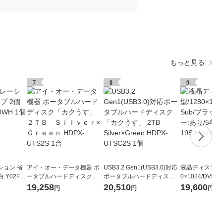
もっと見る
7
8
9
ション 省
アイ・オー・データ機器 ポ
USB3.2 Gen1(USB3.0)対応
液晶ディスプレイ 
 Y02FU
ータブルハードディスク
ポータブルハードディスク
0×1024/DVI
「カクうす」 ２ＴＢ Ｓ
「カクうす」 2TB Silver×Gr
ック/スピーカー
19,258
20,510
19,600
円
円
円
ｉｌｖｅｒ×Ｇｒｅｅｎ HD
een HDPX-UTSC2S 1個
フル保証 19S4Q
PX-UTS2S 1台