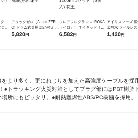
ータ
アタックゼロ（Attack ZER
フレアフレグランス IROKA
アイリスフーズ 
r（ロハ
O) ドラム式専用 詰め替え メ
（イロカ） ネイキッドリリ
炭酸水 ラベルレス 5
ベルレ
ガジャンボ 2300g 1セット
ーの香り 柔軟剤 詰め替え 超
箱（24本入）
5,820
6,582
1,420
円
円
円
チオ
（2個入) 洗濯洗剤 花王
特大 1200ml 1セット（5個
入) 花王
線をより多く、更にねじりを加えた高強度ケーブルを採用
実現！●トラッキング火災対策としてプラグ部にはPBT樹
い場所にもピッタリ。●耐熱難燃性ABS/PC樹脂を採用。