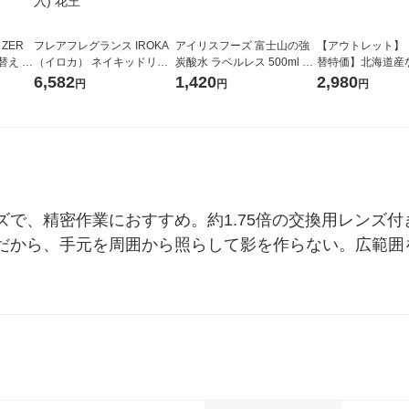
 ZER
フレアフレグランス IROKA
アイリスフーズ 富士山の強
【アウトレット】
替え メ
（イロカ） ネイキッドリリ
炭酸水 ラベルレス 500ml 1
替特価】北海道産
セット
ーの香り 柔軟剤 詰め替え 超
箱（24本入）
し 無洗米 5kg 1
6,582
1,420
2,980
円
円
円
王
特大 1200ml 1セット（5個
米 木徳神糧 オリ
入) 花王
ンズで、精密作業におすすめ。約1.75倍の交換用レンズ
だから、手元を周囲から照らして影を作らない。広範囲を