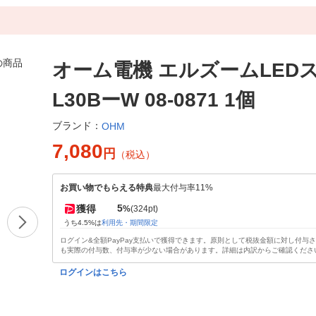
オーム電機 エルズームLED
L30BーW 08-0871 1個
ブランド：
OHM
7,080
円
（税込）
お買い物でもらえる特典
最大付与率11%
5
獲得
%
(324pt)
うち4.5%は
利用先・期間限定
ログイン&全額PayPay支払いで獲得できます。原則として税抜金額に対し付与
も実際の付与数、付与率が少ない場合があります。詳細は内訳からご確認くださ
ログインはこちら