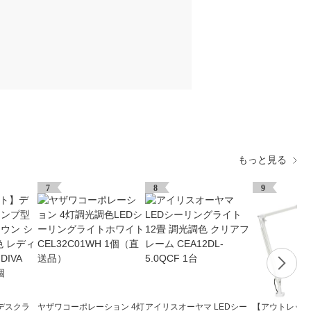
もっと見る
7
8
9
デスクラ
ヤザワコーポレーション 4灯
アイリスオーヤマ LEDシー
【アウトレット