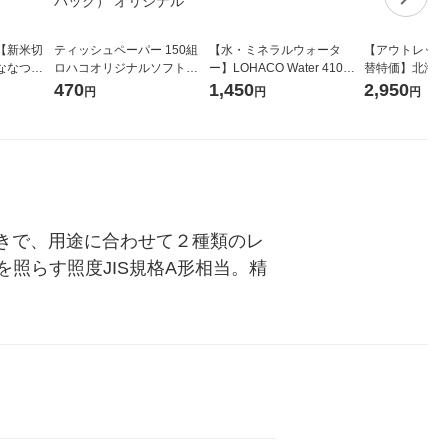
【新米切
ティッシュペーパー 150組
【水・ミネラルウォータ
【アウトレット
ななつぼ
ロハコオリジナルソフトパ
ー】LOHACO Water 410ml
替特価】北海道
袋 令和7年産
ックティッシュ フィオナ オ
1箱（20本入）ラベルレス
し 精白米 5kg
470
1,450
2,950
円
円
円
ジナル
リジナル 1セット（10個：
（イチオシ） オリジナル
米 木徳神糧 オ
5個入×2パック） オリジナ
ル
付きで、用途に合わせて２種類のレ
照らす照度JIS規格A形相当。精