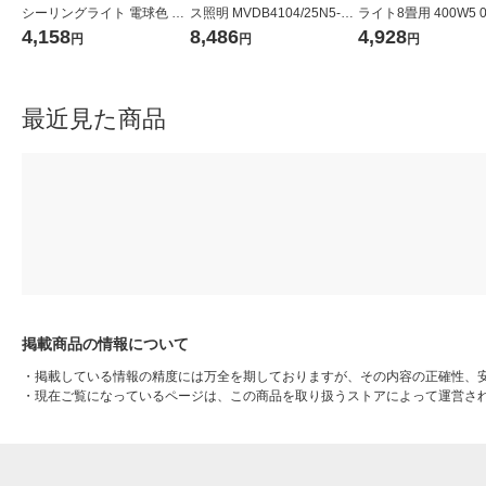
シーリングライト 電球色 6
ス照明 MVDB4104/25N5-N8
ライト8畳用 400W5 0
畳 引掛シーリング対応 3300
1台（直送品）
9 1個
4,158
8,486
4,928
円
円
円
lm スワン電器 KCE-412BK 1
台
最近見た商品
掲載商品の情報について
・
掲載している情報の精度には万全を期しておりますが、その内容の正確性、
・
現在ご覧になっているページは、この商品を取り扱うストアによって運営さ