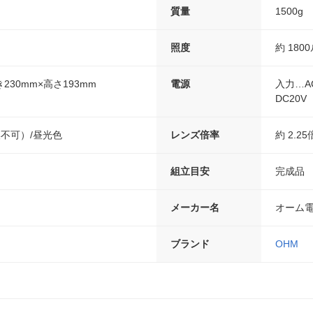
質量
1500g
照度
約 180
き230mm×高さ193mm
電源
入力…AC
DC20V
換不可）/昼光色
レンズ倍率
約 2.25
組立目安
完成品
メーカー名
オーム
ブランド
OHM