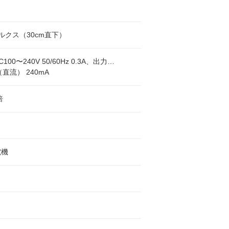
0ルクス（30cm直下）
100〜240V 50/60Hz 0.3A、出力…
（直流） 240mA
倍
電機