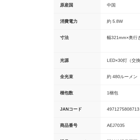
原産国
中国
消費電力
約 5.8W
寸法
幅321mm×奥行
光源
LED×30灯（交
全光束
約 480ルーメン
梱包数
1梱包
JANコード
4971275808713
商品番号
AEJ7035