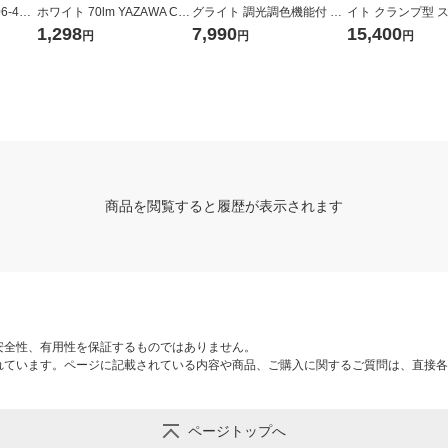
6-479
ホワイト 70lm YAZAWA CL
グライト 調光調色機能付 6
イト クランプ型 
ELP01WH 1個
畳 ナチュラル MJ-CEW06N
ブラウン シンプル
1,298
7,990
15,400
円
円
円
良品計画
レディックエグザーム
LEX-996LBR 1個
商品を閲覧すると履歴が表示されます
安全性、有用性を保証するものではありません。
れています。ページに記載されている内容や商品、ご購入に関するご質問は、直接各
ページトップへ