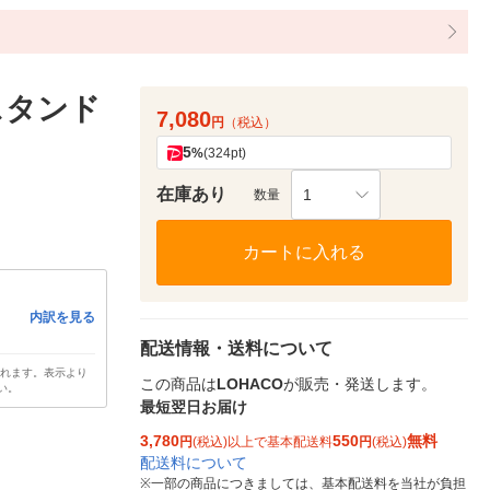
スタンド
7,080
円
（税込）
5
%
(324pt)
在庫あり
1
数量
カートに入れる
内訳を見る
配送情報・送料について
されます。表示より
この商品は
LOHACO
が販売・発送します。
い。
最短翌日お届け
3,780
550
無料
円
(税込)以上で基本配送料
円
(税込)
配送料について
※
一部の商品につきましては、基本配送料を当社が負担