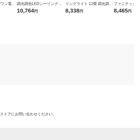
スワン電器
調光調色LEDシーリングラ
リングライト 12畳 調光調色
ファニテック L
 調光 調色
イトホワイト CEL32C01W
クリアフレーム CEA12DL-
イト ホワイト P
10,764
8,338
8,465
円
円
円
 DIVA
H 1個（直送品）
5.0QCF 1台
PCL-311 WH 
ストアにお問い合わせください。