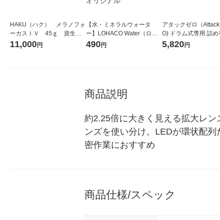
HAKU（ハク） メラノフォ
【水・ミネラルウォータ
アタックゼロ（Attack
ーカスＩＶ 45ｇ 資生
ー】LOHACO Water（ロハ
O) ドラム式専用 詰め
堂 おまけ付き
コウォーター）2L ラベルレ
ガジャンボ 2300g 1
11,000
490
5,820
円
円
円
ス 1箱（5本入）（イチオ
（2個入) 洗濯洗剤 花
シ） オリジナル
商品説明
約2.25倍に大きく見える拡大レ
ンズを使い分け。LEDが環状配列
密作業におすすめ
商品仕様/スペック