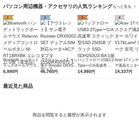
パソコン周辺機器・アクセサリの人気ランキング
もっと見る
1
2
3
4
Bluetooth ハンディト
【アウトレット】サン
バッファロー USB3.2
Acer 17イ
ラックボールマウス R
電子 Rooster DRX500
TypeーC/A高速帯 ス
ア液晶モニター
elacon メディアコン
6,990
2-SET デュアルSIM対
46,760
ティック型SSD 250G
14,980
イト V176Lw
14,337
円
円
円
円
トロールボタン M-RT
応ルータ+ACアダプタ
B ブラック SSD-SDH
ワーク 在宅 
1BRXBK エレコム 1
11SDRX50ST1 1セッ
250U3-BA 1個
最近見た商品
個（直送品）
ト
商品を閲覧すると履歴が表示されます