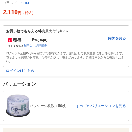
ブランド：
OHM
2,110
円
（税込）
お買い物でもらえる特典
最大付与率7%
内訳を見る
5
獲得
%
(96pt)
うち4.5%は
利用先・期間限定
ログイン&全額PayPay支払いで獲得できます。原則として税抜金額に対し付与されます。
表示よりも実際の付与数、付与率が少ない場合があります。詳細は内訳からご確認くださ
い。
ログインはこちら
バリエーション
パッケージ枚数：
50枚
すべてのバリエーションを見る