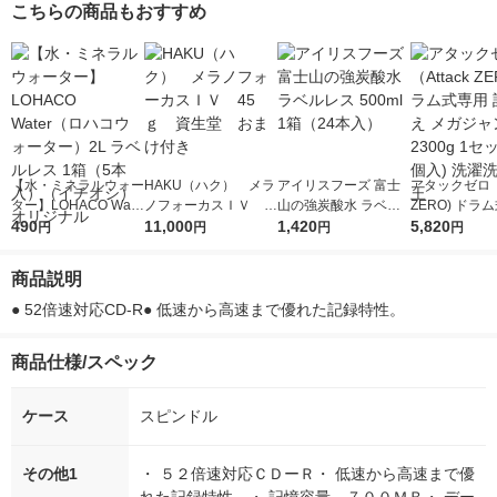
こちらの商品もおすすめ
【水・ミネラルウォー
HAKU（ハク） メラ
アイリスフーズ 富士
アタックゼロ（A
ター】LOHACO Wate
ノフォーカスＩＶ 4
山の強炭酸水 ラベル
ZERO) ドラ
r（ロハコウォータ
490
5ｇ 資生堂 おまけ
11,000
レス 500ml 1箱（24
1,420
詰め替え メガ
5,820
円
円
円
円
ー）2L ラベルレス 1
付き
本入）
ボ 2300g 1
箱（5本入）（イチオ
個入) 洗濯洗剤
商品説明
シ） オリジナル
● 52倍速対応CD-R● 低速から高速まで優れた記録特性。
商品仕様/スペック
ケース
スピンドル
その他1
・ ５２倍速対応ＣＤーＲ・ 低速から高速まで優