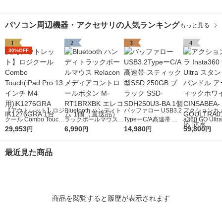
パソコン周辺機器・アクセサリの人気ランキング
もっと見る
1
2
3
4
30%OFF
【アウトレット】ロジ
Bluetooth ハンディト
バッファロー USB3.2
アクションカメラ
クール Combo Touch
ラックボールマウス R
TypeーC/A高速帯 ス
a360 GO Ult
(iPad Pro 13インチ M
29,953
elacon メディアコン
6,990
ティック型SSD 250G
14,980
ダードバンドル
59,800
円
円
円
円
4用)iK1276GRA IK12
トロールボタン M-RT
B ブラック SSD-SDH
クティックホワ
76GRA 1台
1BRXBK エレコム 1
250U3-BA 1個
INSABEA-GO
最近見た商品
個（直送品）
1 4K対応 防水
商品を閲覧すると履歴が表示されます