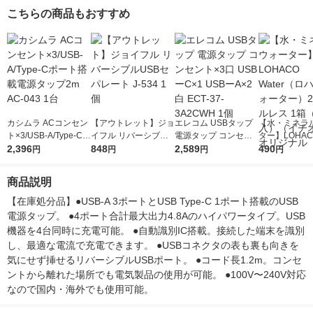
こちらの商品もおすすめ
カシムラ ACコンセン
【アウトレット】ジョ
エレコム USBタップ
【水・ミネラ
ト×3/USB-A/Type-Cポ
イフル リバーシブルU
電源タップ コンセン
ター】LOHACO
ート搭載電源タップ2
2,396
SBセパレート J-534 1
848
ト×3口 USBーC×1 U
2,589
r（ロハコウォ
490
円
円
円
円
m AC-043 1台
個
SBーA×2 白 ECT-37-3
ー）2L ラベル
A2CWH 1個
箱（5本入）
商品説明
シ） オリジナ
【在庫処分品】●USB-A 3ポートとUSB Type-C 1ポート搭載のUSB
電源タップ。 ●4ポート合計最大出力4.8Aのハイパワータイプ。USB
機器を4台同時に充電可能。 ●自動識別IC搭載。接続した端末を識別
し、最適な電流で充電できます。 ●USBコネクタの表も裏も向きを
気にせず挿せるリバーシブルUSBポート。 ●コード長1.2m。コンセ
ントから離れた場所でも電気製品の使用が可能。 ●100V〜240V対応
なので国内・海外でも使用可能。