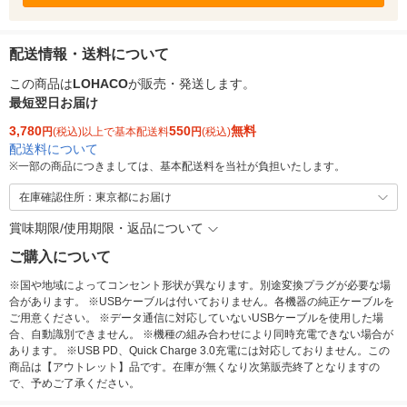
配送情報・送料について
この商品は
LOHACO
が販売・発送します。
最短翌日お届け
3,780
550
無料
円
(税込)以上で基本配送料
円
(税込)
配送料について
※
一部の商品につきましては、基本配送料を当社が負担いたします。
在庫確認住所：東京都にお届け
賞味期限/使用期限・返品について
ご購入について
※国や地域によってコンセント形状が異なります。別途変換プラグが必要な場
合があります。 ※USBケーブルは付いておりません。各機器の純正ケーブルを
ご用意ください。 ※データ通信に対応していないUSBケーブルを使用した場
合、自動識別できません。 ※機種の組み合わせにより同時充電できない場合が
あります。 ※USB PD、Quick Charge 3.0充電には対応しておりません。この
商品は【アウトレット】品です。在庫が無くなり次第販売終了となりますの
で、予めご了承ください。