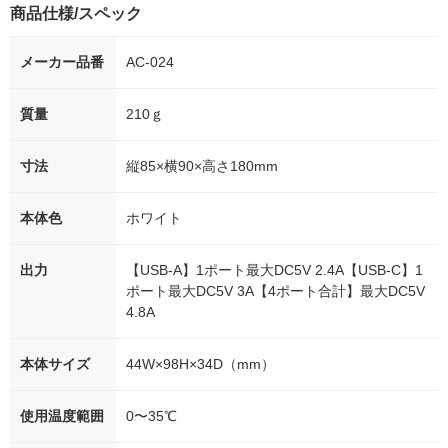
商品仕様/スペック
メーカー品番
AC-024
質量
210ｇ
寸法
縦85×横90×高さ180mm
本体色
ホワイト
出力
【USB-A】1ポート最大DC5V 2.4A【USB-C】1
ポート最大DC5V 3A【4ポート合計】最大DC5V
4.8A
本体サイズ
44W×98H×34D（mm）
使用温度範囲
0〜35℃