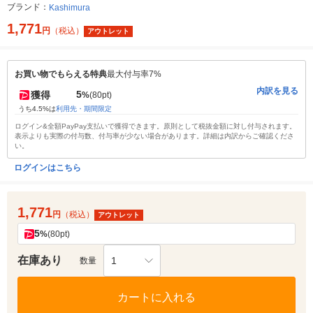
ブランド：
Kashimura
1,771
円
（税込）
アウトレット
お買い物でもらえる特典
最大付与率7%
内訳を見る
5
獲得
%
(80pt)
うち4.5%は
利用先・期間限定
ログイン&全額PayPay支払いで獲得できます。原則として税抜金額に対し付与されます。
表示よりも実際の付与数、付与率が少ない場合があります。詳細は内訳からご確認くださ
い。
ログインはこちら
1,771
円
（税込）
アウトレット
5
%
(80pt)
在庫あり
1
数量
カートに入れる