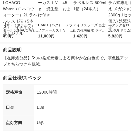
【水・ミネラルウォー
HAKU（ハク） メラ
アイリスフーズ 富士
アタックゼロ（A
ター】LOHACO Wate
ノフォーカスＩＶ 4
山の強炭酸水 ラベル
ZERO) ドラ
r（ロハコウォータ
490
5ｇ 資生堂 おまけ
11,000
レス 500ml 1箱（24
1,420
詰め替え メガ
5,820
円
円
円
円
ー）2L ラベルレス 1
付き
本入）
ボ 2300g 1
箱（5本入）（イチオ
個入) 洗濯洗剤
商品説明
シ） オリジナル
【在庫処分品】5つの発光元素による爽やかな白色光で、演色性アッ
プとちらつきを低減。
商品仕様/スペック
定格寿命
12000時間
口金
E39
点灯方向
U形