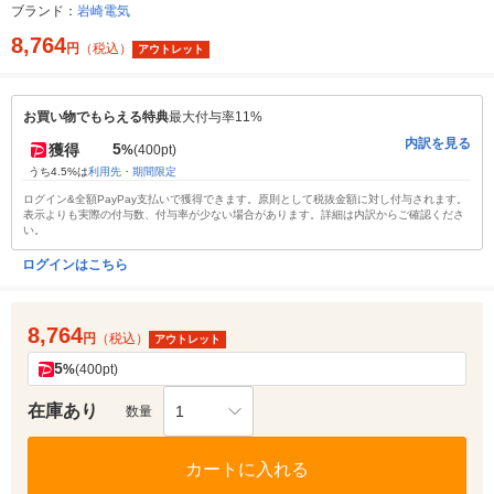
ブランド：
岩崎電気
8,764
円
（税込）
アウトレット
お買い物でもらえる特典
最大付与率11%
内訳を見る
5
獲得
%
(400pt)
うち4.5%は
利用先・期間限定
ログイン&全額PayPay支払いで獲得できます。原則として税抜金額に対し付与されます。
表示よりも実際の付与数、付与率が少ない場合があります。詳細は内訳からご確認くださ
い。
ログインはこちら
8,764
円
（税込）
アウトレット
5
%
(400pt)
在庫あり
1
数量
カートに入れる