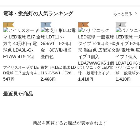
電球・蛍光灯の人気ランキング
もっと見る
1
2
3
4
アイリスオーヤマ LE
東芝 T形LED電球 LDT
パナソニック LED電
パナソニック 
D電球 E17 全方向 40
11N-G/S/V1 E26口
球 一般電球タイプ E2
球 一般電球タイ
形相当 電球色 LDA3L-
547
金 80W形相当 昼
2,466
6口金 60形 温白色 広
1,410
6口金 60形 
1,410
円
円
円
円
G-E17/W-4T9 1個
白色
配光タイプ 1個入 LD
配光タイプ 1個
A7WWGK6 1個
A7LGK6 1個
最近見た商品
商品を閲覧すると履歴が表示されます