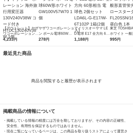
【アウトレット】ヤザ
ヤザワコーポレーショ
アイリスオーヤマ LE
東芝 TOSHIB
ワコーポレーション
ン ボール電球60W形
D電球 E17 全方向 60
ホワイト 一般
海外旅行用変圧器130
4,233
ホワイト GW100V57
278
形相当 電球色 2個セ
1,188
蛍光灯 グロー
995
円
円
円
円
V240V38W コード付
W70 1個
ット LDA6L-G-E17/W
タ形 FL20SSN
き HTDC130240V38
-6T102P 1箱(2個入)
形 昼白色 1本
最近見た商品
W 1個
商品を閲覧すると履歴が表示されます
掲載商品の情報について
・
掲載している情報の精度には万全を期しておりますが、その内容の正確性、
安全性、有用性を保証するものではありません。
・
現在ご覧になっているページは、この商品を取り扱うストアによって運営さ