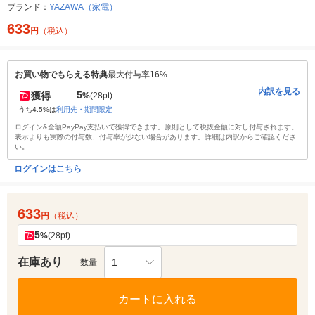
ブランド：
YAZAWA（家電）
633
円
（税込）
お買い物でもらえる特典
最大付与率16%
内訳を見る
5
獲得
%
(28pt)
うち4.5%は
利用先・期間限定
ログイン&全額PayPay支払いで獲得できます。原則として税抜金額に対し付与されます。
表示よりも実際の付与数、付与率が少ない場合があります。詳細は内訳からご確認くださ
い。
ログインはこちら
633
円
（税込）
5
%
(28pt)
在庫あり
1
数量
カートに入れる