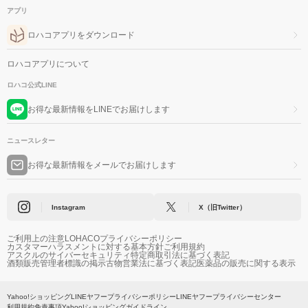
アプリ
ロハコアプリをダウンロード
ロハコアプリについて
ロハコ公式LINE
お得な最新情報をLINEでお届けします
ニュースレター
お得な最新情報をメールでお届けします
Instagram
X（旧Twitter）
ご利用上の注意
LOHACOプライバシーポリシー
カスタマーハラスメントに対する基本方針
ご利用規約
アスクルのサイバーセキュリティ
特定商取引法に基づく表記
酒類販売管理者標識の掲示
古物営業法に基づく表記
医薬品の販売に関する表示
Yahoo!ショッピング
LINEヤフープライバシーポリシー
LINEヤフープライバシーセンター
利用規約
免責事項
Yahoo!ショッピングガイドライン