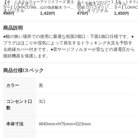
【水・ミネラルウォー
アイリスフーズ 富士
ティッシュペーパー 1
【水・ミネラ
ター】LOHACO Wate
山の強炭酸水 ラベル
50組 ロハコオリジナ
ター】LOHACO
r（ロハコウォータ
490
レス 500ml 1箱（24
1,420
ルソフトパックティッ
470
r 410ml 1箱
1,450
円
円
円
円
ー）2L ラベルレス 1
本入）
シュ フィオナ オリジ
入）ラベルレ
箱（5本入）（イチオ
ナル 1セット（10
オシ） オリジ
商品説明
シ） オリジナル
個：5個入×2パック）
オリジナル
●幅の狭い場所での使用に最適な前面2個口・下面1個口仕様です。●
プラグはほこりや湿気によって発生するトラッキング火災を予防す
る絶縁カバー付きです。●雷サージフィルターが雷などの過電圧から
接続機器を保護します。
商品仕様/スペック
カラー
黒
コンセント口
3口
数
本体寸法
W40mm×H75mm×D23mm