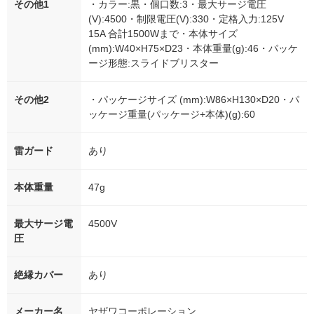
その他1
・カラー:黒・個口数:3・最大サージ電圧
(V):4500・制限電圧(V):330・定格入力:125V
15A 合計1500Wまで・本体サイズ
(mm):W40×H75×D23・本体重量(g):46・パッケ
ージ形態:スライドブリスター
その他2
・パッケージサイズ (mm):W86×H130×D20・パ
ッケージ重量(パッケージ+本体)(g):60
雷ガード
あり
本体重量
47g
最大サージ電
4500V
圧
絶縁カバー
あり
メーカー名
ヤザワコーポレーション