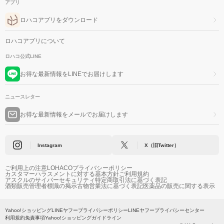
アプリ
ロハコアプリをダウンロード
ロハコアプリについて
ロハコ公式LINE
お得な最新情報をLINEでお届けします
ニュースレター
お得な最新情報をメールでお届けします
Instagram
X（旧Twitter）
ご利用上の注意
LOHACOプライバシーポリシー
カスタマーハラスメントに対する基本方針
ご利用規約
アスクルのサイバーセキュリティ
特定商取引法に基づく表記
酒類販売管理者標識の掲示
古物営業法に基づく表記
医薬品の販売に関する表示
Yahoo!ショッピング
LINEヤフープライバシーポリシー
LINEヤフープライバシーセンター
利用規約
免責事項
Yahoo!ショッピングガイドライン