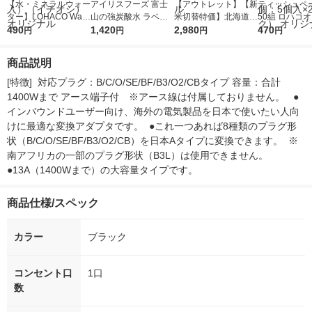
【水・ミネラルウォー
アイリスフーズ 富士
【アウトレット】【新
ティッシュペー
ター】LOHACO Wate
山の強炭酸水 ラベル
米切替特価】北海道産
50組 ロハコ
r（ロハコウォータ
490
レス 500ml 1箱（24
1,420
ななつぼし 無洗米 5k
2,980
ルソフトパッ
470
円
円
円
円
ー）2L ラベルレス 1
本入）
g 1袋 令和7年産 米 木
シュ フィオナ
箱（5本入）（イチオ
徳神糧 オリジナル
ナル 1セット
商品説明
シ） オリジナル
個：5個入×2
オリジナル
[特徴]  対応プラグ：B/C/O/SE/BF/B3/O2/CBタイプ 容量：合計
1400Wまで アース端子付　※アース線は付属しておりません。   ●
インバウンドユーザー向け、海外の電気製品を日本で使いたい人向
けに最適な変換アダプタです。  ●これ一つあれば8種類のプラグ形
状（B/C/O/SE/BF/B3/O2/CB）を日本Aタイプに変換できます。  ※
南アフリカの一部のプラグ形状（B3L）は使用できません。  
●13A（1400Wまで）の大容量タイプです。
商品仕様/スペック
カラー
ブラック
コンセント口
1口
数