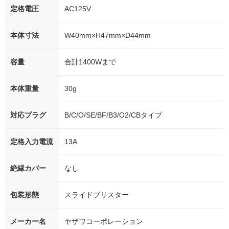
定格電圧
AC125V
本体寸法
W40mm×H47mm×D44mm
容量
合計1400Wまで
本体重量
30g
対応プラグ
B/C/O/SE/BF/B3/O2/CBタイプ
定格入力電流
13A
絶縁カバー
なし
包装形態
スライドブリスター
メーカー名
ヤザワコーポレーション