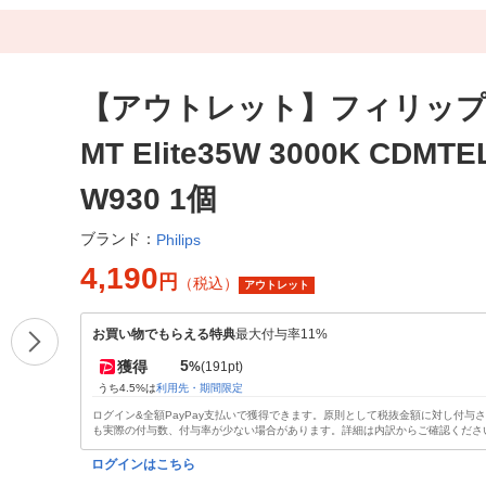
【アウトレット】フィリップス
MT Elite35W 3000K CDMTE
W930 1個
ブランド：
Philips
4,190
円
（税込）
アウトレット
お買い物でもらえる特典
最大付与率11%
5
獲得
%
(191pt)
うち4.5%は
利用先・期間限定
ログイン&全額PayPay支払いで獲得できます。原則として税抜金額に対し付与
も実際の付与数、付与率が少ない場合があります。詳細は内訳からご確認くださ
ログインはこちら