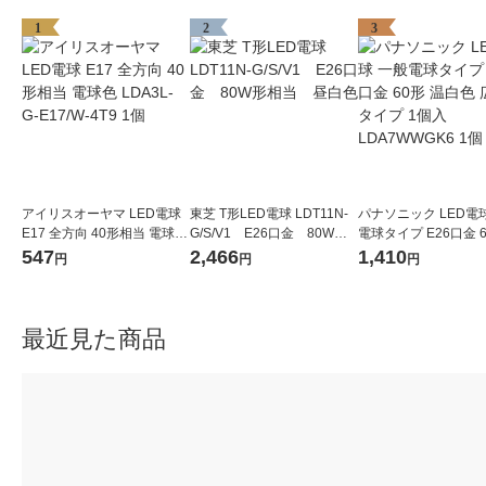
1
2
3
アイリスオーヤマ LED電球
東芝 T形LED電球 LDT11N-
パナソニック LED電
E17 全方向 40形相当 電球色
G/S/V1 E26口金 80W形
電球タイプ E26口金 6
LDA3L-G-E17/W-4T9 1個
相当 昼白色
白色 広配光タイプ 1個
547
2,466
1,410
円
円
円
A7WWGK6 1個
最近見た商品