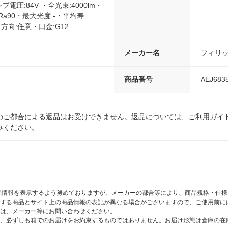
ンプ電圧:84V-・全光束:4000lm・
Ra90・最大光度:-・平均寿
灯方向:任意・口金:G12
メーカー名
フィリ
商品番号
AEJ683
のご都合による返品はお受けできません。返品については、ご利用ガイ
みください。
商品情報を表示するよう努めておりますが、メーカーの都合等により、商品規格・仕
する商品とサイト上の商品情報の表記が異なる場合がございますので、ご使用前に
は、メーカー等にお問い合わせください。
、必ずしも箱でのお届けをお約束するものではありません。お届け形態は倉庫の在