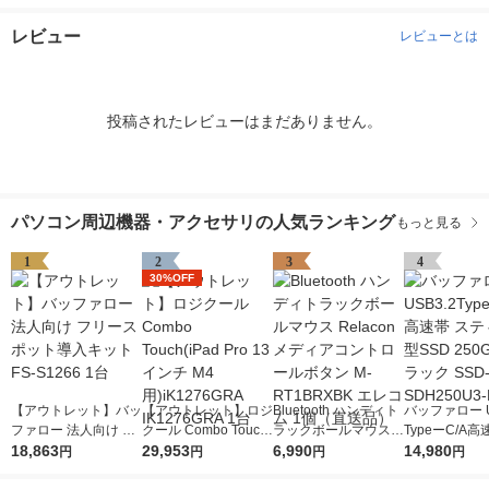
レビュー
レビューとは
投稿されたレビューはまだありません。
パソコン周辺機器・アクセサリの人気ランキング
もっと見る
1
2
3
4
30%OFF
【アウトレット】バッ
【アウトレット】ロジ
Bluetooth ハンディト
バッファロー U
ファロー 法人向け フ
クール Combo Touch
ラックボールマウス R
TypeーC/A高
リースポット導入キッ
18,863
(iPad Pro 13インチ M
29,953
elacon メディアコン
6,990
ティック型SSD
14,980
円
円
円
円
ト FS-S1266 1台
4用)iK1276GRA IK12
トロールボタン M-RT
B ブラック SS