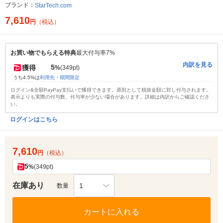
ブランド：
StarTech.com
7,610
円
（税込）
お買い物でもらえる特典
最大付与率7%
内訳を見る
5
獲得
%
(349pt)
うち4.5%は
利用先・期間限定
ログイン&全額PayPay支払いで獲得できます。原則として税抜金額に対し付与されます。
表示よりも実際の付与数、付与率が少ない場合があります。詳細は内訳からご確認くださ
い。
ログインはこちら
7,610
円
（税込）
5
%
(349pt)
在庫あり
1
数量
カートに入れる