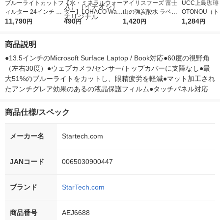
ブルーライトカットフ
【水・ミネラルウォー
アイリスフーズ 富士
UCC上島珈琲 
ィルター 24インチ P
ター】LOHACO Wate
山の強炭酸水 ラベル
OTONOU（
Cモニター対応 アスペ
11,790
r（ロハコウォータ
490
レス 500ml 1箱（24
1,420
ウ） by BLAC
1,284
円
円
円
円
クト比16:9 2469-ANT
ー）2L ラベルレス 1
本入）
00ml 1セッ
I-BLUE-LIGHT 1個
箱（5本入）（イチオ
商品説明
シ） オリジナル
●13.5インチのMicrosoft Surface Laptop / Book対応●60度の視野角
（左右30度）●ウェブカメラ/センサー/トップカバーに支障なし●最
大51%のブルーライトをカットし、眼精疲労を軽減●マット加工され
たアンチグレア効果のあるの液晶保護フィルム●タッチパネル対応
商品仕様/スペック
メーカー名
Startech.com
JANコード
0065030900447
ブランド
StarTech.com
商品番号
AEJ6688