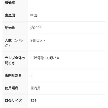
費効率
生産国
中国
配光角
約290°
入数（1パッ
2個セット
ク）
ランプ全体の
一般電球100形相当
明るさ
密閉形器具
○
使用場所
屋内用
口金サイズ
E26