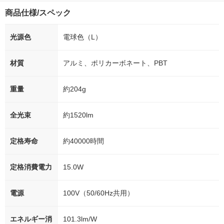
商品仕様/スペック
光源色
電球色（L）
材質
アルミ、ポリカーボネート、PBT
重量
約204g
全光束
約1520lm
定格寿命
約40000時間
定格消費電力
15.0W
電源
100V（50/60Hz共用）
エネルギー消
101.3lm/W