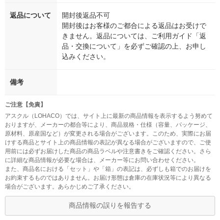
返品について
開封後返品不可
開封後はお客様のご都合による返品はお受けで
きません。返品については、ご利用ガイド「返
品・交換について」を必ずご確認の上、お申し
込みください。
備考
ご注意【免責】
アスクル（LOHACO）では、サイト上に最新の商品情報を表示するよう努めて
おりますが、メーカーの都合等により、商品規格・仕様（容量、パッケージ、
原材料、原産国など）が変更される場合がございます。このため、実際にお届
けする商品とサイト上の商品情報の表記が異なる場合がございますので、ご使
用前には必ずお届けした商品の商品ラベルや注意書きをご確認ください。さら
に詳細な商品情報が必要な場合は、メーカー等にお問い合わせください。
また、商品名における「セット」や「箱」の表記は、必ずしも箱でのお届けを
お約束するものではありません。お届け形態は倉庫の在庫状況等により異なる
場合がございます。あらかじめご了承ください。
商品情報の誤りを報告する