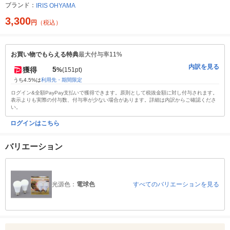
ブランド：
IRIS OHYAMA
3,300
円
（税込）
お買い物でもらえる特典
最大付与率11%
内訳を見る
5
獲得
%
(151pt)
うち4.5%は
利用先・期間限定
ログイン&全額PayPay支払いで獲得できます。原則として税抜金額に対し付与されます。
表示よりも実際の付与数、付与率が少ない場合があります。詳細は内訳からご確認くださ
い。
ログインはこちら
バリエーション
光源色：
電球色
すべてのバリエーションを見る