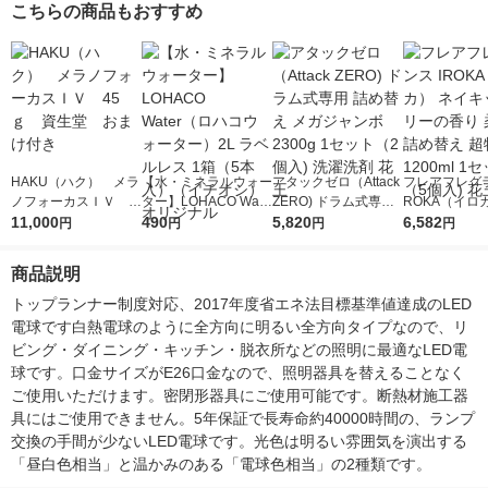
こちらの商品もおすすめ
HAKU（ハク） メラ
【水・ミネラルウォー
アタックゼロ（Attack
フレアフレグラ
ノフォーカスＩＶ 4
ター】LOHACO Wate
ZERO) ドラム式専用
ROKA（イロ
5ｇ 資生堂 おまけ
11,000
r（ロハコウォータ
490
詰め替え メガジャン
5,820
イキッドリリ
6,582
円
円
円
円
付き
ー）2L ラベルレス 1
ボ 2300g 1セット（2
柔軟剤 詰め替
箱（5本入）（イチオ
個入) 洗濯洗剤 花王
大 1200ml 
商品説明
シ） オリジナル
（5個入) 花王
トップランナー制度対応、2017年度省エネ法目標基準値達成のLED
電球です白熱電球のように全方向に明るい全方向タイプなので、リ
ビング・ダイニング・キッチン・脱衣所などの照明に最適なLED電
球です。口金サイズがE26口金なので、照明器具を替えることなく
ご使用いただけます。密閉形器具にご使用可能です。断熱材施工器
具にはご使用できません。5年保証で長寿命約40000時間の、ランプ
交換の手間が少ないLED電球です。光色は明るい雰囲気を演出する
「昼白色相当」と温かみのある「電球色相当」の2種類です。