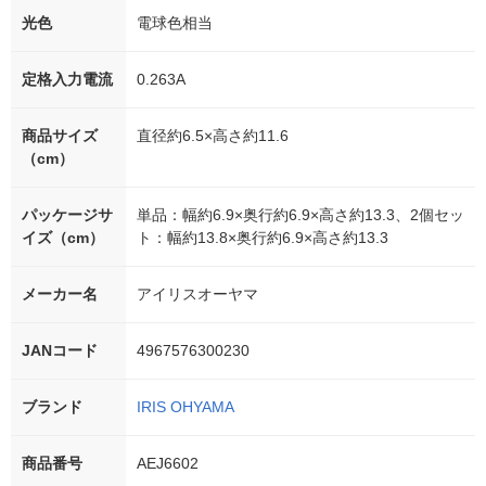
光色
電球色相当
定格入力電流
0.263A
商品サイズ
直径約6.5×高さ約11.6
（cm）
パッケージサ
単品：幅約6.9×奥行約6.9×高さ約13.3、2個セッ
イズ（cm）
ト：幅約13.8×奥行約6.9×高さ約13.3
メーカー名
アイリスオーヤマ
JANコード
4967576300230
ブランド
IRIS OHYAMA
商品番号
AEJ6602