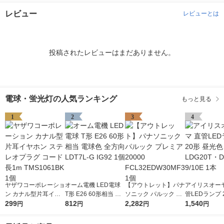
レビュー
レビューとは
投稿されたレビューはまだありません。
電球・蛍光灯の人気ランキング
もっと見る
1
2
3
4
ヤザワコーポレーショ
オーム電機 LED電球
【アウトレット】パナ
アイリスオーヤ
ン カナル型片耳イヤ
T形 E26 60形相当 電
ソニック パルック プ
管LEDランプ 
ホン ステレオプラグ
299
球色 全方向 LDT7L-G
812
レミア20000 FCL32E
2,282
光色 LDG20T
1,540
円
円
円
円
コード長1m TMS106
IG92 1個
DW30MF3 1個
10E 1本
1BK 1個