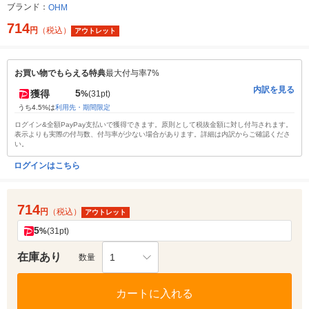
ブランド：
OHM
714
円
（税込）
アウトレット
お買い物でもらえる特典
最大付与率7%
内訳を見る
5
獲得
%
(31pt)
うち4.5%は
利用先・期間限定
ログイン&全額PayPay支払いで獲得できます。原則として税抜金額に対し付与されます。
表示よりも実際の付与数、付与率が少ない場合があります。詳細は内訳からご確認くださ
い。
ログインはこちら
714
円
（税込）
アウトレット
5
%
(31pt)
在庫あり
1
数量
カートに入れる