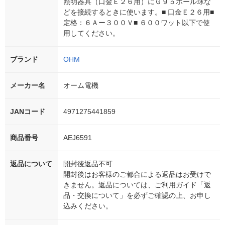
照明器具（口金Ｅ２６用）にＧ９５ボール球な
どを接続するときに使います。■ 口金Ｅ２６用■
定格：６Ａー３００Ｖ■ ６００ワット以下で使
用してください。
ブランド
OHM
メーカー名
オーム電機
JANコード
4971275441859
商品番号
AEJ6591
返品について
開封後返品不可
開封後はお客様のご都合による返品はお受けで
きません。返品については、ご利用ガイド「返
品・交換について」を必ずご確認の上、お申し
込みください。