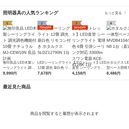
照明器具の人気ランキング
もっと見る
1
2
3
4
75%OFF
30%OFF
無印良品 LED木製シ
LEDシーリングライト
【アウトレット】LED
ホタルクス L
ーリングライト 調光
12畳 調光 昼白色 リモ
直管 シーリングライ
型ベース照明 M
調色機能付 10畳 ナチ
9,990
コン付き ホタルクス
7,678
ト 電球色 6畳 引掛シ
4,158
104/25N5-N
8,486
円
円
円
円
ュラル MJ-CEW10N
SLDZ12790N 1台
ーリング対応 3300lm
送品）
良品計画
スワン電器 KCE-412
最近見た商品
BK 1台
商品を閲覧すると履歴が表示されます