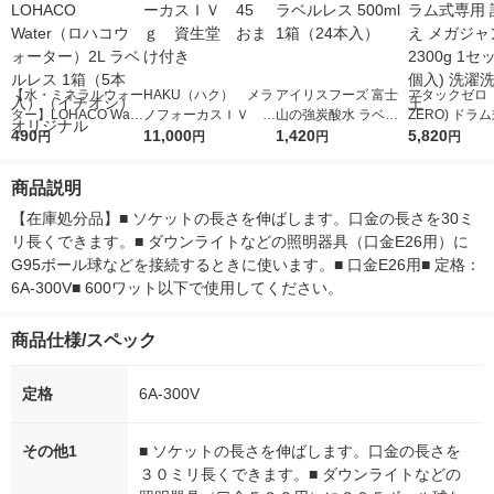
【水・ミネラルウォー
HAKU（ハク） メラ
アイリスフーズ 富士
アタックゼロ（A
ター】LOHACO Wate
ノフォーカスＩＶ 4
山の強炭酸水 ラベル
ZERO) ドラ
r（ロハコウォータ
490
5ｇ 資生堂 おまけ
11,000
レス 500ml 1箱（24
1,420
詰め替え メガ
5,820
円
円
円
円
ー）2L ラベルレス 1
付き
本入）
ボ 2300g 1
箱（5本入）（イチオ
個入) 洗濯洗剤
商品説明
シ） オリジナル
【在庫処分品】■ ソケットの長さを伸ばします。口金の長さを30ミ
リ長くできます。■ ダウンライトなどの照明器具（口金E26用）に
G95ボール球などを接続するときに使います。■ 口金E26用■ 定格：
6A-300V■ 600ワット以下で使用してください。
商品仕様/スペック
定格
6A-300V
その他1
■ ソケットの長さを伸ばします。口金の長さを
３０ミリ長くできます。■ ダウンライトなどの