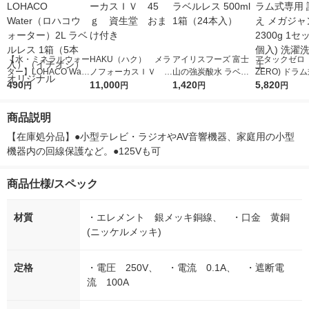
【水・ミネラルウォー
HAKU（ハク） メラ
アイリスフーズ 富士
アタックゼロ（A
ター】LOHACO Wate
ノフォーカスＩＶ 4
山の強炭酸水 ラベル
ZERO) ドラ
r（ロハコウォータ
490
5ｇ 資生堂 おまけ
11,000
レス 500ml 1箱（24
1,420
詰め替え メガ
5,820
円
円
円
円
ー）2L ラベルレス 1
付き
本入）
ボ 2300g 1
箱（5本入）（イチオ
個入) 洗濯洗剤
商品説明
シ） オリジナル
【在庫処分品】●小型テレビ・ラジオやAV音響機器、家庭用の小型
機器内の回線保護など。●125Vも可
商品仕様/スペック
材質
・エレメント 銀メッキ銅線、 ・口金 黄銅
(ニッケルメッキ)
定格
・電圧 250V、 ・電流 0.1A、 ・遮断電
流 100A