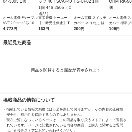
オーム電機 Fケーブル
東栄管機 トーエー
オーム電機 スイッチ
オーム電機 ス
VVF 2.0mm×3芯 10m
【一時受注停止】 TS
カバー ネコ ねこ 猫 2
カバー 標準プ
04-3393 1個
4,773
継手 キャップ 40 TSC
163
コ用 OHM HS-UF02 1
200
1コ用 白 OHM 
109
円
円
円
円
AP40 1個 446-2505
個
01-Z 1個
（直送品）
最近見た商品
商品を閲覧すると履歴が表示されます
掲載商品の情報について
・
掲載している情報の精度には万全を期しておりますが、その内容の正確性、
安全性、有用性を保証するものではありません。
・
現在ご覧になっているページは、この商品を取り扱うストアによって運営さ
れています。ページに記載されている内容や商品、ご購入に関するご質問
は、直接各ストアにお問い合わせください。