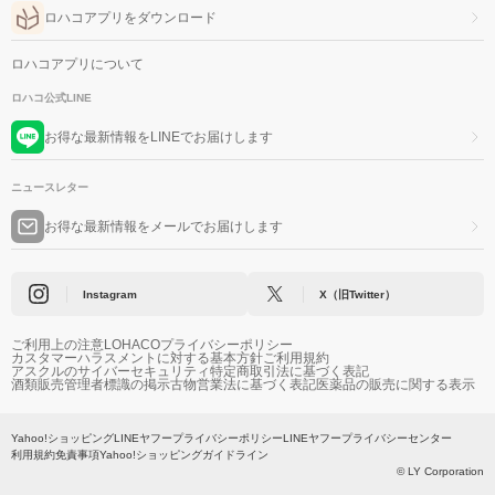
ロハコアプリをダウンロード
ロハコアプリについて
ロハコ公式LINE
お得な最新情報をLINEでお届けします
ニュースレター
お得な最新情報をメールでお届けします
Instagram
X（旧Twitter）
ご利用上の注意
LOHACOプライバシーポリシー
カスタマーハラスメントに対する基本方針
ご利用規約
アスクルのサイバーセキュリティ
特定商取引法に基づく表記
酒類販売管理者標識の掲示
古物営業法に基づく表記
医薬品の販売に関する表示
Yahoo!ショッピング
LINEヤフープライバシーポリシー
LINEヤフープライバシーセンター
利用規約
免責事項
Yahoo!ショッピングガイドライン
© LY Corporation