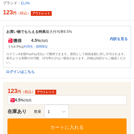
ブランド：
ELPA
123
円
（税込）
アウトレット
お買い物でもらえる特典
最大付与率6.5%
内訳を見る
4.5
獲得
%
(4pt)
うち4.5%は
利用先・期間限定
ログイン&全額PayPay支払いで獲得できます。原則として税抜金額に対し付与されます。
表示よりも実際の付与数、付与率が少ない場合があります。詳細は内訳からご確認くださ
い。
ログインはこちら
123
円
（税込）
アウトレット
4.5
%
(4pt)
在庫あり
1
数量
カートに入れる