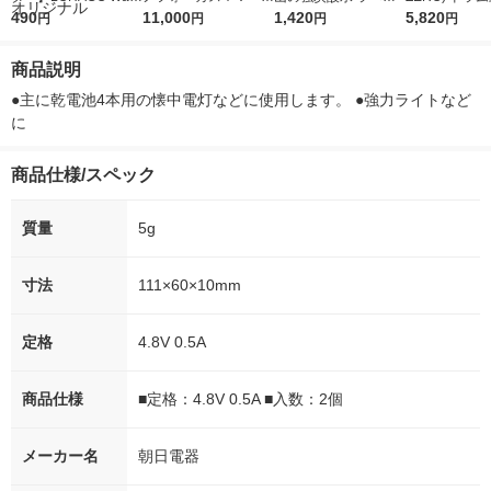
r（ロハコウォータ
490
5ｇ 資生堂 おまけ
11,000
レス 500ml 1箱（24
1,420
詰め替え メガ
5,820
円
円
円
円
ー）2L ラベルレス 1
付き
本入）
ボ 2300g 1
箱（5本入）（イチオ
個入) 洗濯洗剤
商品説明
シ） オリジナル
●主に乾電池4本用の懐中電灯などに使用します。 ●強力ライトなど
に
商品仕様/スペック
質量
5g
寸法
111×60×10mm
定格
4.8V 0.5A
商品仕様
■定格：4.8V 0.5A ■入数：2個
メーカー名
朝日電器