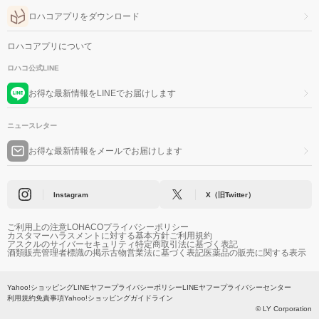
ロハコアプリをダウンロード
ロハコアプリについて
ロハコ公式LINE
お得な最新情報をLINEでお届けします
ニュースレター
お得な最新情報をメールでお届けします
Instagram
X（旧Twitter）
ご利用上の注意
LOHACOプライバシーポリシー
カスタマーハラスメントに対する基本方針
ご利用規約
アスクルのサイバーセキュリティ
特定商取引法に基づく表記
酒類販売管理者標識の掲示
古物営業法に基づく表記
医薬品の販売に関する表示
Yahoo!ショッピング
LINEヤフープライバシーポリシー
LINEヤフープライバシーセンター
利用規約
免責事項
Yahoo!ショッピングガイドライン
© LY Corporation