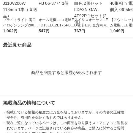
ブライトライト 両口
オーム電機 エコ電球E
アイリスオーヤマ LE
【アウトレッ
ハロゲンランプ200W
FD15EL/12E17SPB 0
D電球 E26 全方向 40
ム電機 LED
J110V200W 118mm 1
1,062
6-3774 1個
547
形相当 昼白色 2個セ
767
17 40形相当 
1,049
円
円
円
円
本（直送品）
ット LDA3N-G/W-4T9
個入 06-5560
2P 1セット(2個)
最近見た商品
商品を閲覧すると履歴が表示されます
掲載商品の情報について
・
掲載している情報の精度には万全を期しておりますが、その内容の正確性、
安全性、有用性を保証するものではありません。
・
現在ご覧になっているページは、この商品を取り扱うストアによって運営さ
れています。ページに記載されている内容や商品、ご購入に関するご質問