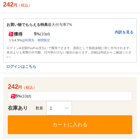
242
円
（税込）
お買い物でもらえる特典
最大付与率7%
内訳を見る
5
獲得
%
(10pt)
うち4.5%は
利用先・期間限定
ログイン&全額PayPay支払いで獲得できます。原則として税抜金額に対し付与されます。
表示よりも実際の付与数、付与率が少ない場合があります。詳細は内訳からご確認くださ
い。
ログインはこちら
242
円
（税込）
5
%
(10pt)
在庫あり
1
数量
カートに入れる