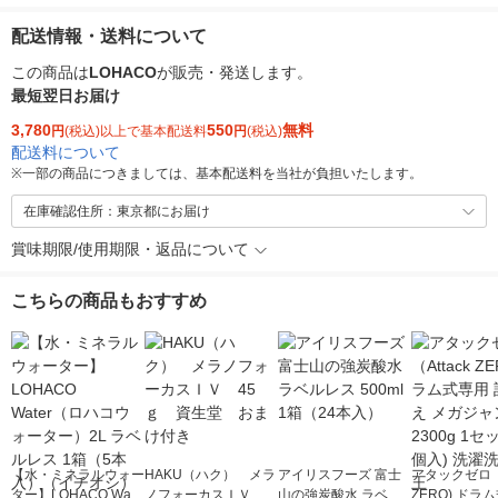
配送情報・送料について
この商品は
LOHACO
が販売・発送します。
最短翌日お届け
3,780
550
無料
円
(税込)以上で基本配送料
円
(税込)
配送料について
※
一部の商品につきましては、基本配送料を当社が負担いたします。
在庫確認住所：東京都にお届け
賞味期限/使用期限・返品について
こちらの商品もおすすめ
【水・ミネラルウォー
HAKU（ハク） メラ
アイリスフーズ 富士
アタックゼロ（A
ター】LOHACO Wate
ノフォーカスＩＶ 4
山の強炭酸水 ラベル
ZERO) ドラ