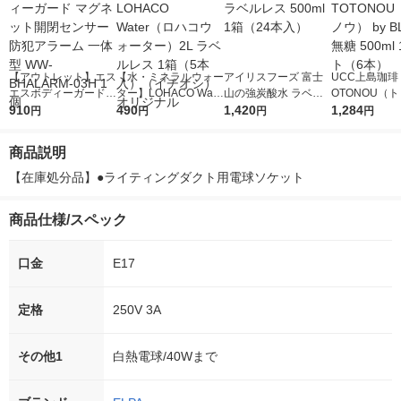
【アウトレット】エス
【水・ミネラルウォー
アイリスフーズ 富士
UCC上島珈琲 
エスボディーガード
ター】LOHACO Wate
山の強炭酸水 ラベル
OTONOU（
マグネット開閉センサ
910
r（ロハコウォータ
490
レス 500ml 1箱（24
1,420
ウ） by BLAC
1,284
円
円
円
円
ー防犯アラーム 一体
ー）2L ラベルレス 1
本入）
00ml 1セッ
型 WW-BHALARM-03
箱（5本入）（イチオ
商品説明
H 1個
シ） オリジナル
【在庫処分品】●ライティングダクト用電球ソケット
商品仕様/スペック
口金
E17
定格
250V 3A
その他1
白熱電球/40Wまで