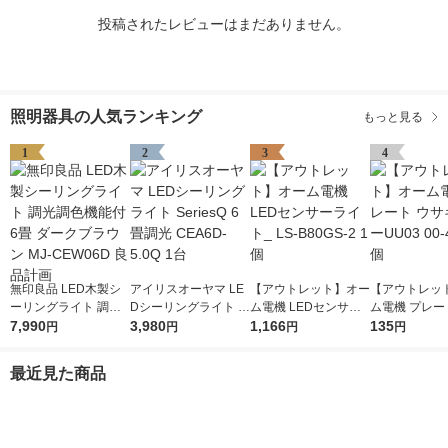
投稿されたレビューはまだありません。
照明器具の人気ランキング
もっと見る
1
2
3
4
無印良品 LED木製シ
アイリスオーヤマ LE
【アウトレット】オー
【アウトレッ
ーリングライト 調光
Dシーリングライト S
ム電機 LEDセンサー
ム電機 プレー
調色機能付 6畳 ダー
7,990
eriesQ 6畳調光 CEA6
3,980
ライト_ LS-B80GS-2
1,166
ギ3 HSーUU03
135
円
円
円
円
クブラウン MJ-CEW0
D-5.0Q 1台
1個
97 1個
6D 良品計画
最近見た商品