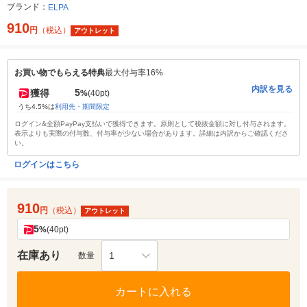
ブランド：
ELPA
910
円
（税込）
アウトレット
お買い物でもらえる特典
最大付与率16%
内訳を見る
5
獲得
%
(40pt)
うち4.5%は
利用先・期間限定
ログイン&全額PayPay支払いで獲得できます。原則として税抜金額に対し付与されます。
表示よりも実際の付与数、付与率が少ない場合があります。詳細は内訳からご確認くださ
い。
ログインはこちら
910
円
（税込）
アウトレット
5
%
(40pt)
在庫あり
1
数量
カートに入れる