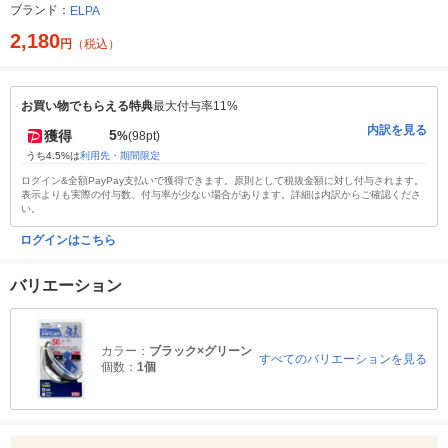
ブランド：
ELPA
2,180
円
（税込）
お買い物でもらえる特典
最大付与率11%
内訳を見る
5
獲得
%
(98pt)
うち4.5%は
利用先・期間限定
ログイン&全額PayPay支払いで獲得できます。原則として税抜金額に対し付与されます。
表示よりも実際の付与数、付与率が少ない場合があります。詳細は内訳からご確認くださ
い。
ログインはこちら
バリエーション
カラー：
ブラック×グリーン
すべてのバリエーションを見る
個数：
1個