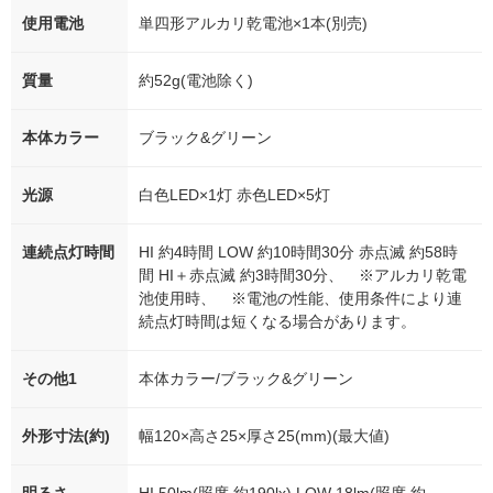
使用電池
単四形アルカリ乾電池×1本(別売)
質量
約52g(電池除く)
本体カラー
ブラック&グリーン
光源
白色LED×1灯 赤色LED×5灯
連続点灯時間
HI 約4時間 LOW 約10時間30分 赤点滅 約58時
間 HI＋赤点滅 約3時間30分、 ※アルカリ乾電
池使用時、 ※電池の性能、使用条件により連
続点灯時間は短くなる場合があります。
その他1
本体カラー/ブラック&グリーン
外形寸法(約)
幅120×高さ25×厚さ25(mm)(最大値)