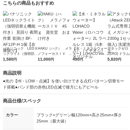
こちらの商品もおすすめ
パナソニック LEDネ
HAKU（ハク） メラ
【水・ミネラルウォー
アタックゼロ（A
ックライト（強弱切替
ノフォーカスＩＶ 4
ター】LOHACO Wate
ZERO) ドラ
え機能付き） 見回り
1,580
5ｇ 資生堂 おまけ
11,000
r（ロハコウォータ
490
詰め替え メガ
5,820
円
円
円
円
夜間作業 首掛け BF-A
付き
ー）2L ラベルレス 1
ボ 2300g 1
F12P-H 1個【在庫限
箱（5本入）（イチオ
個入) 洗濯洗剤
商品説明
り】
シ） オリジナル
●光の【HI・LOW・点滅】を使い分けできる点灯パターン切替モー
ド搭載●バンド部の赤色LED点滅で後方にもアピール
商品仕様/スペック
カラー
ブラック×グリーン幅120mm×高さ25mm×厚さ
25mm（最大値）