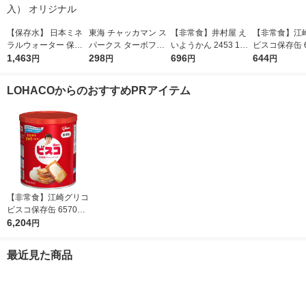
【保存水】 日本ミネ
東海 チャッカマン ス
【非常食】井村屋 え
【非常食】江
ラルウォーター 保存
パークス ターボフレ
いようかん 2453 1組
ビスコ保存缶 6
水2L 653253 1箱（6
1,463
イム 点火棒 抗菌 防災
298
(5本入)
696
2 1缶
644
円
円
円
円
本入） オリジナル
LOHACOからのおすすめPRアイテム
【非常食】江崎グリコ
ビスコ保存缶 657027
2 1セット(1缶×10)
6,204
円
最近見た商品