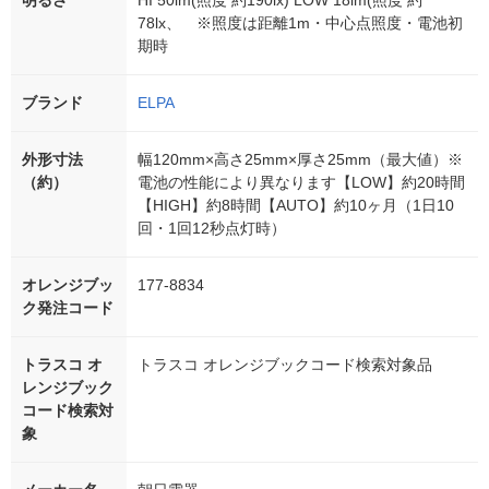
明るさ
HI 50lm(照度 約190lx) LOW 18lm(照度 約
78lx、 ※照度は距離1m・中心点照度・電池初
期時
ブランド
ELPA
外形寸法
幅120mm×高さ25mm×厚さ25mm（最大値）※
（約）
電池の性能により異なります【LOW】約20時間
【HIGH】約8時間【AUTO】約10ヶ月（1日10
回・1回12秒点灯時）
オレンジブッ
177-8834
ク発注コード
トラスコ オ
トラスコ オレンジブックコード検索対象品
レンジブック
コード検索対
象