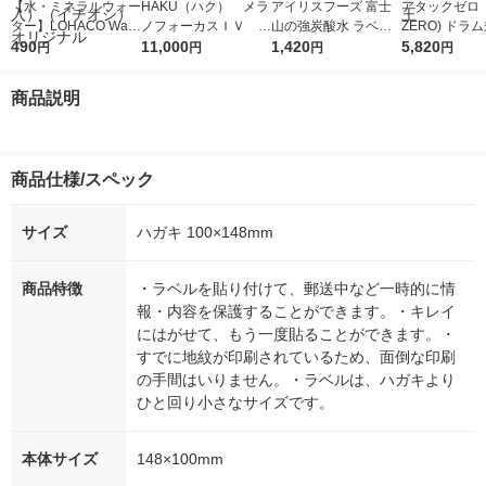
【水・ミネラルウォー
HAKU（ハク） メラ
アイリスフーズ 富士
アタックゼロ（A
ター】LOHACO Wate
ノフォーカスＩＶ 4
山の強炭酸水 ラベル
ZERO) ドラ
r（ロハコウォータ
490
5ｇ 資生堂 おまけ
11,000
レス 500ml 1箱（24
1,420
詰め替え メガ
5,820
円
円
円
円
ー）2L ラベルレス 1
付き
本入）
ボ 2300g 1
箱（5本入）（イチオ
個入) 洗濯洗剤
商品説明
シ） オリジナル
商品仕様/スペック
サイズ
ハガキ 100×148mm
商品特徴
・ラベルを貼り付けて、郵送中など一時的に情
報・内容を保護することができます。・キレイ
にはがせて、もう一度貼ることができます。・
すでに地紋が印刷されているため、面倒な印刷
の手間はいりません。・ラベルは、ハガキより
ひと回り小さなサイズです。
本体サイズ
148×100mm