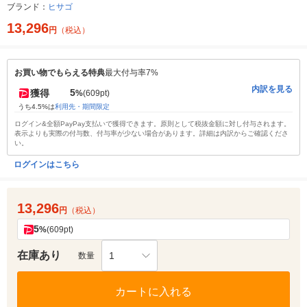
ブランド：
ヒサゴ
13,296
円
（税込）
お買い物でもらえる特典
最大付与率7%
内訳を見る
5
獲得
%
(609pt)
うち4.5%は
利用先・期間限定
ログイン&全額PayPay支払いで獲得できます。原則として税抜金額に対し付与されます。
表示よりも実際の付与数、付与率が少ない場合があります。詳細は内訳からご確認くださ
い。
ログインはこちら
13,296
円
（税込）
5
%
(609pt)
在庫あり
1
数量
カートに入れる