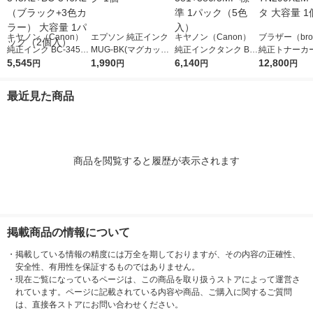
キヤノン（Canon）
エプソン 純正インク
キヤノン（Canon）
ブラザー（brot
純正インク BC-345XL
MUG-BK(マグカップ)
純正インクタンク BCI
純正トナーカ
+BC-346XL （ブラッ
5,545
ブラック 1個
1,990
-381+380/5MP 標準 1
6,140
ジ TN299XL
12,800
円
円
円
円
ク+3色カラー） 大容
パック（5色入）
タ 大容量 1個
量 1パック（2個入）
最近見た商品
商品を閲覧すると履歴が表示されます
掲載商品の情報について
・
掲載している情報の精度には万全を期しておりますが、その内容の正確性、
安全性、有用性を保証するものではありません。
・
現在ご覧になっているページは、この商品を取り扱うストアによって運営さ
れています。ページに記載されている内容や商品、ご購入に関するご質問
は、直接各ストアにお問い合わせください。