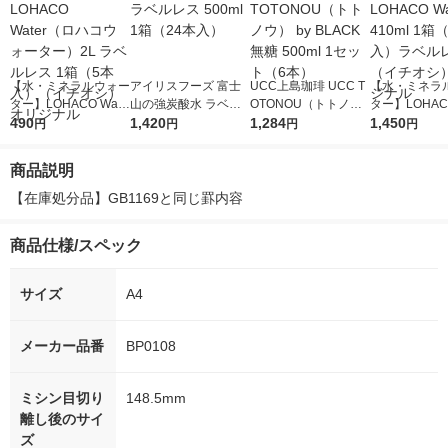
【水・ミネラルウォー
アイリスフーズ 富士
UCC上島珈琲 UCC T
【水・ミネラ
ター】LOHACO Wate
山の強炭酸水 ラベル
OTONOU（トトノ
ター】LOHACO
r（ロハコウォータ
490
レス 500ml 1箱（24
1,420
ウ） by BLACK無糖 5
1,284
r 410ml 1箱
1,450
円
円
円
円
ー）2L ラベルレス 1
本入）
00ml 1セット（6本）
入）ラベルレ
箱（5本入）（イチオ
オシ） オリジ
商品説明
シ） オリジナル
【在庫処分品】GB1169と同じ罫内容
商品仕様/スペック
サイズ
A4
メーカー品番
BP0108
ミシン目切り
148.5mm
離し後のサイ
ズ