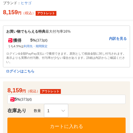
ブランド：
ヒサゴ
8,159
円
（税込）
アウトレット
お買い物でもらえる特典
最大付与率16%
内訳を見る
5
獲得
%
(373pt)
うち4.5%は
利用先・期間限定
ログイン&全額PayPay支払いで獲得できます。原則として税抜金額に対し付与されます。
表示よりも実際の付与数、付与率が少ない場合があります。詳細は内訳からご確認くださ
い。
ログインはこちら
8,159
円
（税込）
アウトレット
5
%
(373pt)
在庫あり
1
数量
カートに入れる