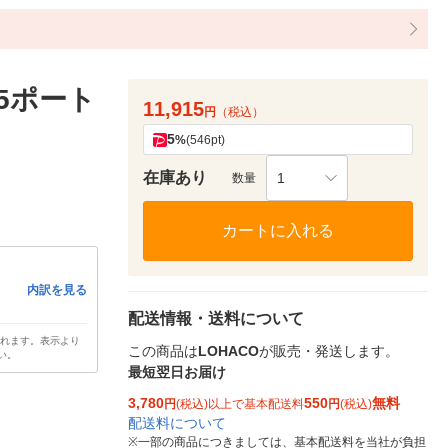
5ポート
11,915
円
（税込）
5
%
(546pt)
在庫あり
1
数量
カートに入れる
内訳を見る
配送情報・送料について
されます。表示より
この商品は
LOHACO
が販売・発送します。
い。
最短翌日お届け
3,780
550
無料
円
(税込)以上で基本配送料
円
(税込)
配送料について
※
一部の商品につきましては、基本配送料を当社が負担