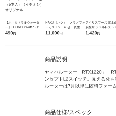
【水・ミネラルウォータ
HAKU（ハク） メラノフォ
アイリスフーズ 富士
ー】LOHACO Water（ロハ
ーカスＩＶ 45ｇ 資生
炭酸水 ラベルレス 500
コウォーター）2L ラベルレ
堂 おまけ付き
箱（24本入）
490
11,000
1,420
円
円
円
ス 1箱（5本入）（イチオ
シ） オリジナル
商品説明
ヤマハルーター「RTX1220」「RT
ンセプトL2スイッチ。見える化を
ルーターは7月以降に随時ファー
商品仕様/スペック