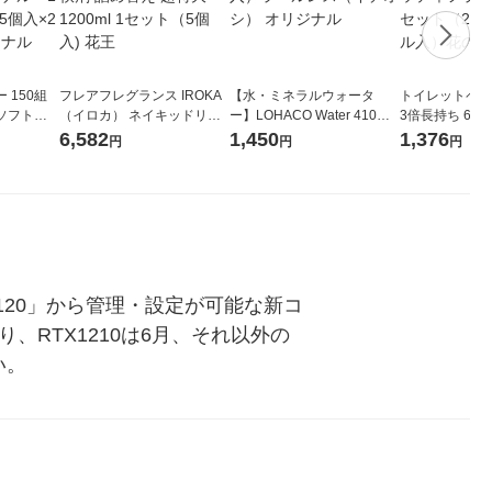
 150組
フレアフレグランス IROKA
【水・ミネラルウォータ
トイレットペー
ソフトパ
（イロカ） ネイキッドリリ
ー】LOHACO Water 410ml
3倍長持ち 6ロール 75
ィオナ オ
ーの香り 柔軟剤 詰め替え 超
1箱（20本入）ラベルレス
紙配合 スコッ
6,582
1,450
1,376
円
円
円
（10個：
特大 1200ml 1セット（5個
（イチオシ） オリジナル
パック 1セット
 オリジナ
入) 花王
ロール入）花の
FWX120」から管理・設定が可能な新コ
RTX1210は6月、それ以外の
い。