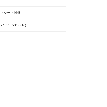
ットシート同梱
240V（50/60Hz）