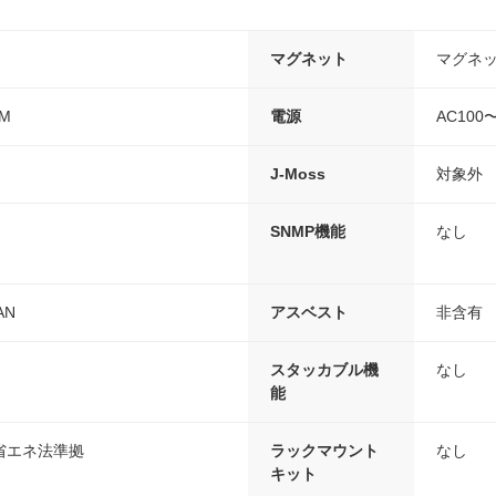
マグネット
マグネ
0M
電源
AC100〜
J-Moss
対象外
SNMP機能
なし
AN
アスベスト
非含有
スタッカブル機
なし
能
、省エネ法準拠
ラックマウント
なし
キット