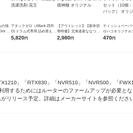
山の強
アタックゼロ（Attack ZER
【アウトレット】【新米切
ティッシュペーパー
ml 1
O) ドラム式専用 詰め替え メ
替特価】北海道産ななつぼ
ロハコオリジナル
ガジャンボ 2300g 1セット
し 無洗米 5kg 1袋 令和7年産
ックティッシュ フ
5,820
2,980
470
円
円
円
（2個入) 洗濯洗剤 花王
米 木徳神糧 オリジナル
リジナル 1セット
5個入×2パック）
ル
X1210」「RTX830」「NVR510」「NVR500」「
利用するためにはルーターのファームアップが必要となり、
ムがリリース予定。詳細はメーカーサイトを参照くださ