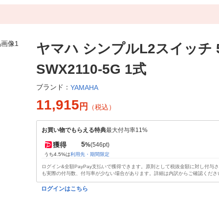
ヤマハ シンプルL2スイッチ 
SWX2110-5G 1式
ブランド：
YAMAHA
11,915
円
（税込）
お買い物でもらえる特典
最大付与率11%
5
獲得
%
(546pt)
うち4.5%は
利用先・期間限定
ログイン&全額PayPay支払いで獲得できます。原則として税抜金額に対し付与
も実際の付与数、付与率が少ない場合があります。詳細は内訳からご確認くださ
ログインはこちら