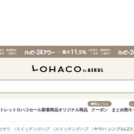
獲得はこちら
レ
トレット
ロハコセール
新着商品
オリジナル商品
クーポン
まとめ割
キ
セサリ
スイッチングハブ
スイッチングハブ
ヤマハ シンプルL2スイ