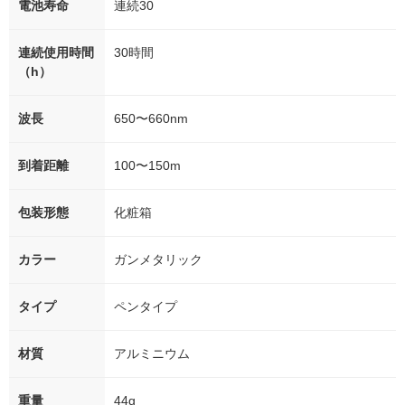
電池寿命
連続30
連続使用時間
30時間
（h）
波長
650〜660nm
到着距離
100〜150m
包装形態
化粧箱
カラー
ガンメタリック
タイプ
ペンタイプ
材質
アルミニウム
重量
44g