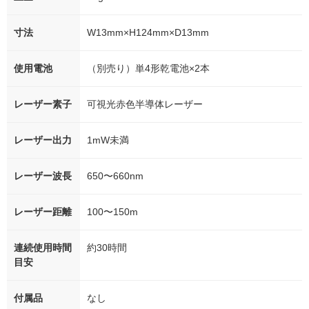
寸法
W13mm×H124mm×D13mm
使用電池
（別売り）単4形乾電池×2本
レーザー素子
可視光赤色半導体レーザー
レーザー出力
1mW未満
レーザー波長
650〜660nm
レーザー距離
100〜150m
連続使用時間
約30時間
目安
付属品
なし