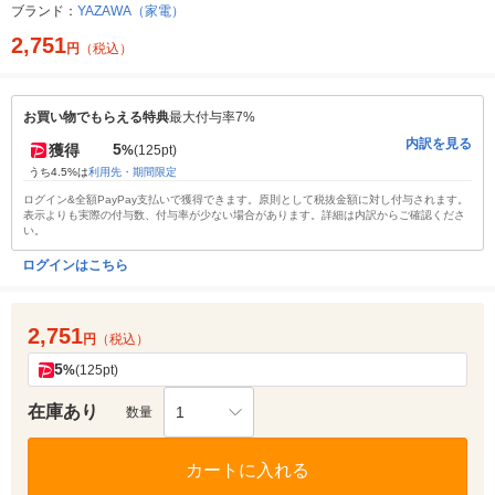
ブランド：
YAZAWA（家電）
2,751
円
（税込）
お買い物でもらえる特典
最大付与率7%
内訳を見る
5
獲得
%
(125pt)
うち4.5%は
利用先・期間限定
ログイン&全額PayPay支払いで獲得できます。原則として税抜金額に対し付与されます。
表示よりも実際の付与数、付与率が少ない場合があります。詳細は内訳からご確認くださ
い。
ログインはこちら
2,751
円
（税込）
5
%
(125pt)
在庫あり
1
数量
カートに入れる