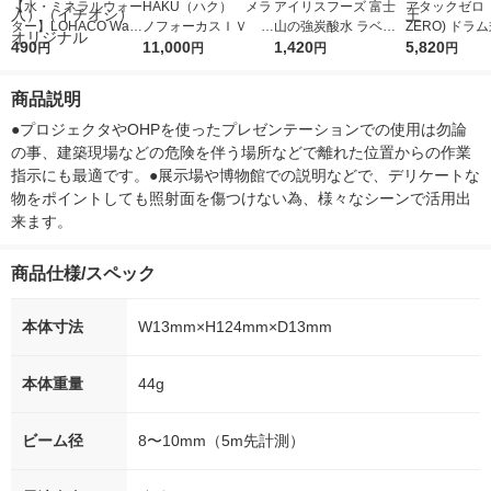
【水・ミネラルウォー
HAKU（ハク） メラ
アイリスフーズ 富士
アタックゼロ（A
ター】LOHACO Wate
ノフォーカスＩＶ 4
山の強炭酸水 ラベル
ZERO) ドラ
r（ロハコウォータ
490
5ｇ 資生堂 おまけ
11,000
レス 500ml 1箱（24
1,420
詰め替え メガ
5,820
円
円
円
円
ー）2L ラベルレス 1
付き
本入）
ボ 2300g 1
箱（5本入）（イチオ
個入) 洗濯洗剤
商品説明
シ） オリジナル
●プロジェクタやOHPを使ったプレゼンテーションでの使用は勿論
の事、建築現場などの危険を伴う場所などで離れた位置からの作業
指示にも最適です。●展示場や博物館での説明などで、デリケートな
物をポイントしても照射面を傷つけない為、様々なシーンで活用出
来ます。
商品仕様/スペック
本体寸法
W13mm×H124mm×D13mm
本体重量
44g
ビーム径
8〜10mm（5m先計測）