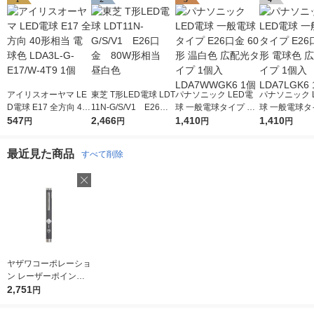
アイリスオーヤマ LE
東芝 T形LED電球 LDT
パナソニック LED電
パナソニック 
D電球 E17 全方向 40
11N-G/S/V1 E26口
球 一般電球タイプ E2
球 一般電球タイ
形相当 電球色 LDA3L-
547
金 80W形相当 昼
2,466
6口金 60形 温白色 広
1,410
6口金 60形 
1,410
円
円
円
円
G-E17/W-4T9 1個
白色
配光タイプ 1個入 LD
配光タイプ 1個
A7WWGK6 1個
A7LGK6 1個
最近見た商品
すべて削除
ヤザワコーポレーショ
お気に入りに
登録しました
ン レーザーポインタ
ー ペンタイプ 赤色レ
2,751
円
ーザー 単4乾電池×2 L