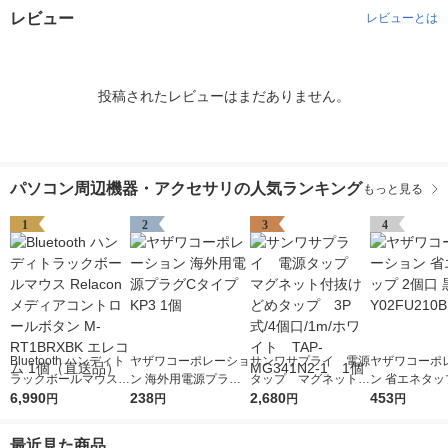
レビュー
レビューとは
投稿されたレビューはまだありません。
パソコン周辺機器・アクセサリの人気ランキング
もっと見る
1
2
3
4
Bluetooth ハンディト
ヤザワコーポレーショ
サンワサプライ 電源
ヤザワコーポ
ラックボールマウス R
ン 海外用電源プラグC
タップ マグネット付
ン 省エネタッ
elacon メディアコン
6,990
タイプ KP3 1個
238
抜けどめタップ 3P
2,680
口 黒 Y02FU2
453
円
円
円
円
トロールボタン M-RT
式/4個口/1m/ホワイ
個
1BRXBK エレコム 1
ト TAP-MG341N2-1
最近見た商品