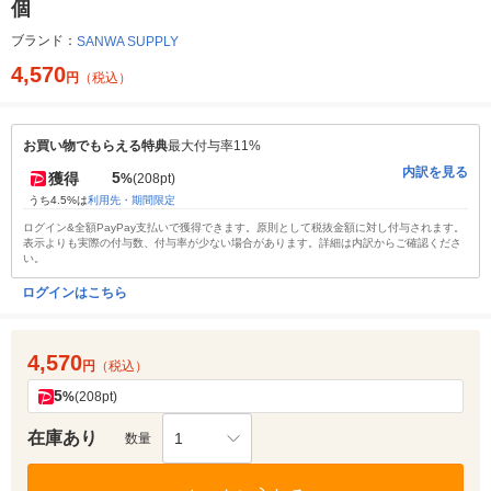
個
ブランド：
SANWA SUPPLY
4,570
円
（税込）
お買い物でもらえる特典
最大付与率11%
内訳を見る
5
獲得
%
(208pt)
うち4.5%は
利用先・期間限定
ログイン&全額PayPay支払いで獲得できます。原則として税抜金額に対し付与されます。
表示よりも実際の付与数、付与率が少ない場合があります。詳細は内訳からご確認くださ
い。
ログインはこちら
4,570
円
（税込）
5
%
(208pt)
在庫あり
1
数量