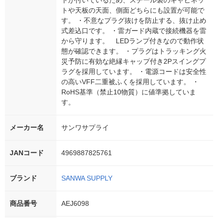
トが付いているため、スチール製のキャビネッ
トや天板の天面、側面どちらにも設置が可能で
す。 ・不意なプラグ抜けを防止する、抜け止め
式差込口です。 ・雷ガード内蔵で接続機器を雷
から守ります。 LEDランプ付きなので動作状
態が確認できます。 ・プラグはトラッキング火
災予防に有効な絶縁キャップ付き2Pスイングプ
ラグを採用しています。 ・電源コードは安全性
の高いVFF二重被ふくを採用しています。 ・
RoHS基準（禁止10物質）に値準拠していま
す。
メーカー名
サンワサプライ
JANコード
4969887825761
ブランド
SANWA SUPPLY
商品番号
AEJ6098