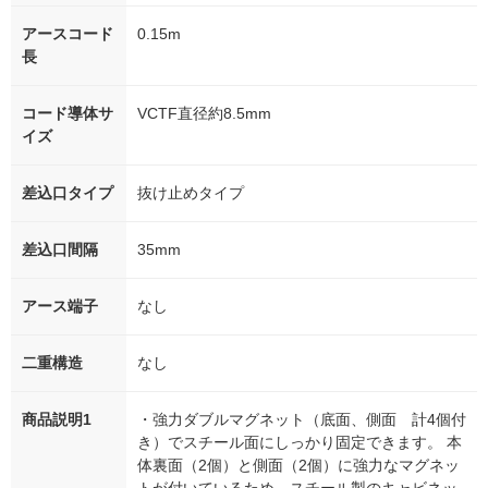
アースコード
0.15m
長
コード導体サ
VCTF直径約8.5mm
イズ
差込口タイプ
抜け止めタイプ
差込口間隔
35mm
アース端子
なし
二重構造
なし
商品説明1
・強力ダブルマグネット（底面、側面 計4個付
き）でスチール面にしっかり固定できます。 本
体裏面（2個）と側面（2個）に強力なマグネッ