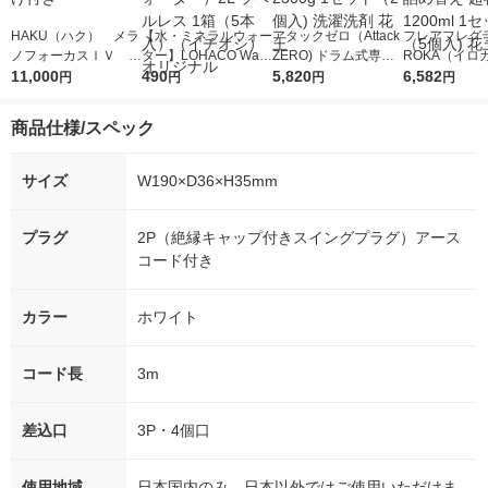
HAKU（ハク） メラ
【水・ミネラルウォー
アタックゼロ（Attack
フレアフレグラ
ノフォーカスＩＶ 4
ター】LOHACO Wate
ZERO) ドラム式専用
ROKA（イロ
5ｇ 資生堂 おまけ
11,000
r（ロハコウォータ
490
詰め替え メガジャン
5,820
イキッドリリ
6,582
円
円
円
円
付き
ー）2L ラベルレス 1
ボ 2300g 1セット（2
柔軟剤 詰め替
箱（5本入）（イチオ
個入) 洗濯洗剤 花王
大 1200ml 
商品仕様/スペック
シ） オリジナル
（5個入) 花王
サイズ
W190×D36×H35mm
プラグ
2P（絶縁キャップ付きスイングプラグ）アース
コード付き
カラー
ホワイト
コード長
3m
差込口
3P・4個口
使用地域
日本国内のみ。日本以外ではご使用いただけま