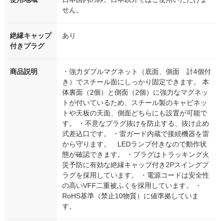
せん。
絶縁キャップ
あり
付きプラグ
商品説明
・強力ダブルマグネット（底面、側面 計4個付
き）でスチール面にしっかり固定できます。 本
体裏面（2個）と側面（2個）に強力なマグネッ
トが付いているため、スチール製のキャビネッ
トや天板の天面、側面どちらにも設置が可能で
す。 ・不意なプラグ抜けを防止する、抜け止め
式差込口です。 ・雷ガード内蔵で接続機器を雷
から守ります。 LEDランプ付きなので動作状
態が確認できます。 ・プラグはトラッキング火
災予防に有効な絶縁キャップ付き2Pスイングプ
ラグを採用しています。 ・電源コードは安全性
の高いVFF二重被ふくを採用しています。 ・
RoHS基準（禁止10物質）に値準拠していま
す。