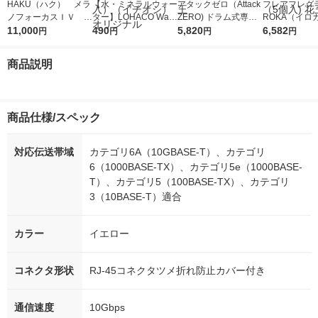
HAKU（ハク） メラ
【水・ミネラルウォー
アタックゼロ（Attack
フレアフレグラ
ノフォーカスＩＶ 4
ター】LOHACO Wate
ZERO) ドラム式専用
ROKA（イロ
5ｇ 資生堂 おまけ
11,000
r（ロハコウォータ
490
詰め替え メガジャン
5,820
イキッドリリ
6,582
円
円
円
円
付き
ー）2L ラベルレス 1
ボ 2300g 1セット（2
柔軟剤 詰め替
箱（5本入）（イチオ
個入) 洗濯洗剤 花王
大 1200ml 
商品説明
シ） オリジナル
（5個入) 花王
商品仕様/スペック
対応伝送帯域
カテゴリ6A（10GBASE-T）、カテゴリ
6（1000BASE-TX）、カテゴリ5e（1000BASE-
T）、カテゴリ5（100BASE-TX）、カテゴリ
3（10BASE-T）適合
カラー
イエロー
コネクタ形状
RJ-45コネクタツメ折れ防止カバー付き
通信速度
10Gbps