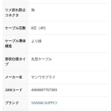
ツメ折れ防止
無
コネクタ
ケーブル芯数
8芯（4P)
ケーブル導体
より線
構造
形状仕様タイ
丸型ケーブル
プ
メーカー名
サンワサプライ
JANコード
4969887757383
ブランド
SANWA SUPPLY