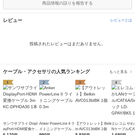
商品情報の誤りを報告する
レビュー
レビューとは
投稿されたレビューはまだありません。
ケーブル・アクセサリの人気ランキング
もっと見る
1
2
3
4
サンワサプライ Displ
Anker PowerLine II ラ
【アウトレット】Belk
エレコム やわ
ayPort-HDMI変換ケー
イトニングケーブル
in AVC013btBK 1個
Nケーブル/CAT
ブル 3m KC-DPHDA3
6,170
0.3m
990
5,936
m/ブラック LD
1,680