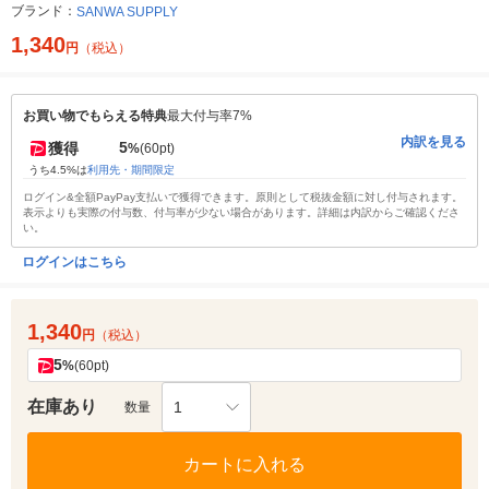
ブランド：
SANWA SUPPLY
1,340
円
（税込）
お買い物でもらえる特典
最大付与率7%
内訳を見る
5
獲得
%
(60pt)
うち4.5%は
利用先・期間限定
ログイン&全額PayPay支払いで獲得できます。原則として税抜金額に対し付与されます。
表示よりも実際の付与数、付与率が少ない場合があります。詳細は内訳からご確認くださ
い。
ログインはこちら
1,340
円
（税込）
5
%
(60pt)
在庫あり
1
数量
カートに入れる