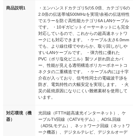
商品説明1
・エンハンスドカテゴリ5の5.0倍、カテゴリ6の
2.0倍の伝送帯域500MHzを実現!余裕の伝送特性
でエラーを防ぐ高性能カテゴリ6A LANケーブル
です。 ・10ギガビットイーサーネットにも完全
対応しているので、これからの超高速ネットワ
ークにも対応できます。 ・ケーブル太さ6.0mm
でも、より線仕様でやわらか。取り回しがしや
すいLANケーブルです。 ・弾力性に優れた
PVC（ポリ塩化ビニル）製ツメ折れ防止カバ
ー、性能が見える透明構造ポリカーボネートコ
ネクタの二重構造です。 ・ケーブル内には十字
介在が入っており、信号性同士の電磁波干渉を
防ぎ、電気特性の大幅安定を実現します。 ・火
災の延焼原因になりにくい難燃素材を使用して
います。
対応環境（機
光回線（FTTH超高速光インターネット）、ケ
器）
ーブルTV回線（CATVモデム）、ADSL回線
（ADSLモデム）、ネットワーク回線（ネットワ
ーク機器）、デジタルテレビ、デジタルオーデ