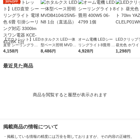
30%OFF
【アウトレット】LED
ホタルクス LED一体
オーム電機 LEDシー
LEDクリップ
直管 シーリングライ
型ベース照明 MVDB4
リングライト8畳用 40
昼光色 ホワイト
ト 電球色 6畳 引掛シ
4,158
104/25N5-N8 1台（直
8,486
0W5 06-4799 1個
4,928
YAZAWA CLE
1,298
円
円
円
円
ーリング対応 3300lm
送品）
H 1個
スワン電器 KCE-412
最近見た商品
BK 1台
商品を閲覧すると履歴が表示されます
掲載商品の情報について
・
掲載している情報の精度には万全を期しておりますが、その内容の正確性、