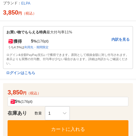
ブランド：
ELPA
3,850
円
（税込）
お買い物でもらえる特典
最大付与率11%
内訳を見る
5
獲得
%
(176pt)
うち4.5%は
利用先・期間限定
ログイン&全額PayPay支払いで獲得できます。原則として税抜金額に対し付与されます。
表示よりも実際の付与数、付与率が少ない場合があります。詳細は内訳からご確認くださ
い。
ログインはこちら
3,850
円
（税込）
5
%
(176pt)
在庫あり
1
数量
カートに入れる