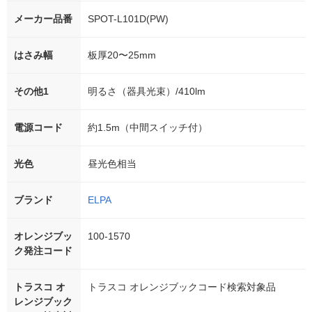
メーカー品番
SPOT-L101D(PW)
はさみ幅
板厚20〜25mm
その他1
明るさ（器具光束）/410lm
電源コード
約1.5m（中間スイッチ付）
光色
昼光色相当
ブランド
ELPA
オレンジブッ
100-1570
ク発注コード
トラスコ オ
トラスコ オレンジブックコード検索対象品
レンジブック