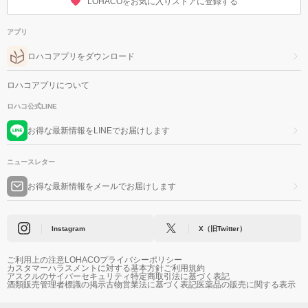
LOHACOをお気に入りストアに登録する
アプリ
ロハコアプリをダウンロード
ロハコアプリについて
ロハコ公式LINE
お得な最新情報をLINEでお届けします
ニュースレター
お得な最新情報をメールでお届けします
Instagram
X（旧Twitter）
ご利用上の注意
LOHACOプライバシーポリシー
カスタマーハラスメントに対する基本方針
ご利用規約
アスクルのサイバーセキュリティ
特定商取引法に基づく表記
酒類販売管理者標識の掲示
古物営業法に基づく表記
医薬品の販売に関する表示