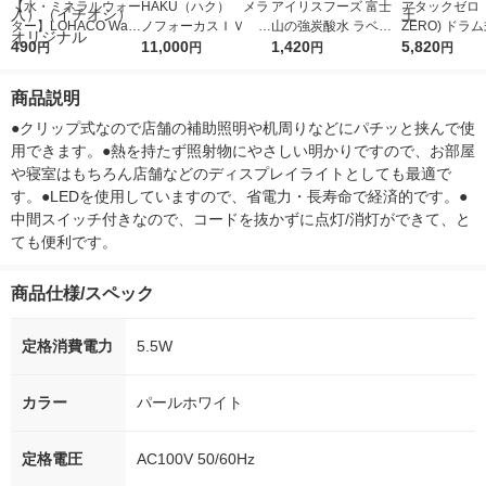
【水・ミネラルウォー
HAKU（ハク） メラ
アイリスフーズ 富士
アタックゼロ（A
ター】LOHACO Wate
ノフォーカスＩＶ 4
山の強炭酸水 ラベル
ZERO) ドラ
r（ロハコウォータ
490
5ｇ 資生堂 おまけ
11,000
レス 500ml 1箱（24
1,420
詰め替え メガ
5,820
円
円
円
円
ー）2L ラベルレス 1
付き
本入）
ボ 2300g 1
箱（5本入）（イチオ
個入) 洗濯洗剤
商品説明
シ） オリジナル
●クリップ式なので店舗の補助照明や机周りなどにパチッと挟んで使
用できます。●熱を持たず照射物にやさしい明かりですので、お部屋
や寝室はもちろん店舗などのディスプレイライトとしても最適で
す。●LEDを使用していますので、省電力・長寿命で経済的です。●
中間スイッチ付きなので、コードを抜かずに点灯/消灯ができて、と
ても便利です。
商品仕様/スペック
定格消費電力
5.5W
カラー
パールホワイト
定格電圧
AC100V 50/60Hz