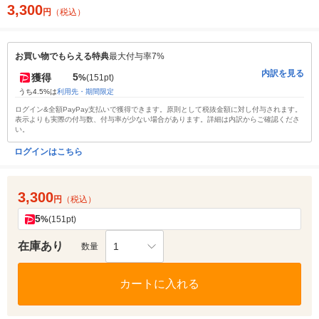
3,300
円
（税込）
お買い物でもらえる特典
最大付与率7%
内訳を見る
5
獲得
%
(151pt)
うち4.5%は
利用先・期間限定
ログイン&全額PayPay支払いで獲得できます。原則として税抜金額に対し付与されます。
表示よりも実際の付与数、付与率が少ない場合があります。詳細は内訳からご確認くださ
い。
ログインはこちら
3,300
円
（税込）
5
%
(151pt)
在庫あり
1
数量
カートに入れる