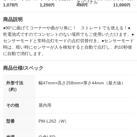
電池式人感明暗ナイト
1,078
センサー 06-1634 1個
1,250
r（ロハコウォータ
490
5ｇ 資生堂
11,000
円
円
円
円
ライトコーナー置き N
ー）2L ラベルレス 1
付き
BSMN72WH 1個
箱（5本入）（イチオ
商品説明
シ） オリジナル
●90°に曲げてコーナーや曲がり角に！　ストレートでも使える！●
乾電池式ですのでコンセントのない場所でもご使用いただけます。●
センサーモードと常時点灯モードの点灯切替付き。●センサーモード
時は、暗い時にセンサーが人を検知すると自動で点灯し、約10秒後
に自動で消灯します。
商品仕様/スペック
外形寸法
幅47mm×高さ258mm×厚さ44mm（最大値）
（約）
その他
屋内用
型番
PM-L262（W）