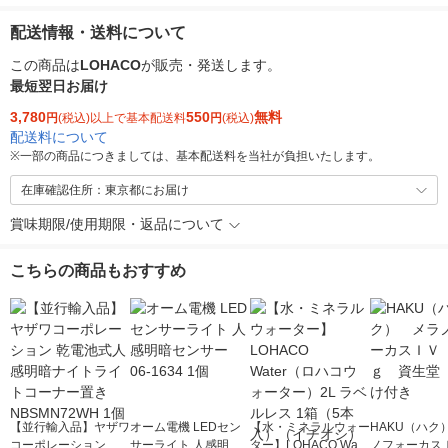
配送情報・送料について
この商品は
LOHACO
が販売・発送します。
最短翌日お届け
3,780
550
無料
円
(税込)以上で基本配送料
円
(税込)
配送料について
※
一部の商品につきましては、基本配送料を当社が負担いたします。
在庫確認住所：東京都にお届け
賞味期限/使用期限・返品について
こちらの商品もおすすめ
【並行輸入品】ヤザワ
オーム電機 LEDセン
【水・ミネラルウォー
HAKU（ハク
コーポレーション 乾
サーライト 人感明暗
ター】LOHACO Wate
ノフォーカス