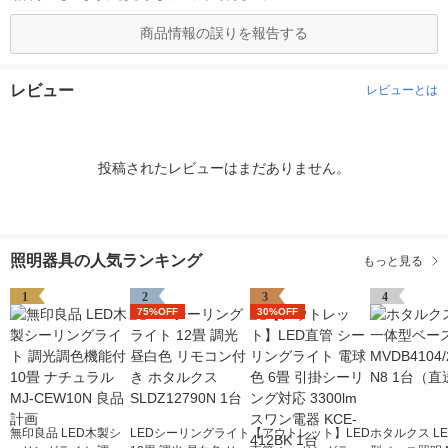
商品情報の誤りを報告する
レビュー
レビューとは
投稿されたレビューはまだありません。
照明器具の人気ランキング
もっと見る
1
2
3
4
75%OFF
30%OFF
無印良品 LED木製シ
LEDシーリングライト
【アウトレット】LED
ホタルクス L