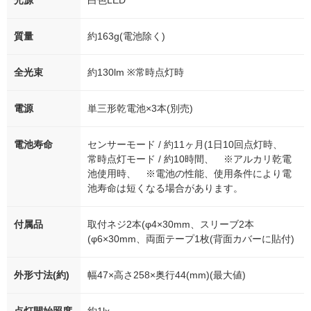
光源
白色LED
質量
約163g(電池除く)
全光束
約130lm ※常時点灯時
電源
単三形乾電池×3本(別売)
電池寿命
センサーモード / 約11ヶ月(1日10回点灯時、
常時点灯モード / 約10時間、 ※アルカリ乾電
池使用時、 ※電池の性能、使用条件により電
池寿命は短くなる場合があります。
付属品
取付ネジ2本(φ4×30mm、スリーブ2本
(φ6×30mm、両面テープ1枚(背面カバーに貼付)
外形寸法(約)
幅47×高さ258×奥行44(mm)(最大値)