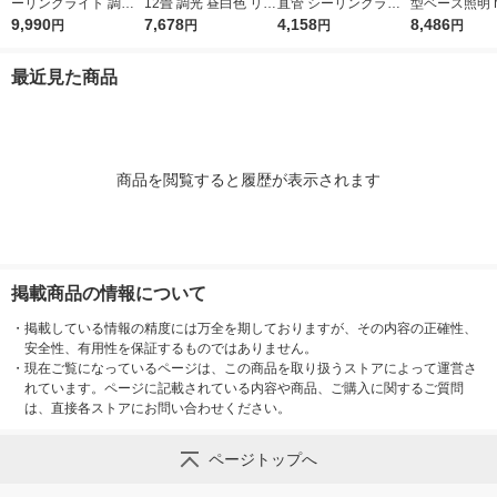
ーリングライト 調光
12畳 調光 昼白色 リモ
直管 シーリングライ
型ベース照明 M
調色機能付 10畳 ナチ
9,990
コン付き ホタルクス
7,678
ト 電球色 6畳 引掛シ
4,158
104/25N5-N
8,486
円
円
円
円
ュラル MJ-CEW10N
SLDZ12790N 1台
ーリング対応 3300lm
送品）
良品計画
スワン電器 KCE-412
最近見た商品
BK 1台
商品を閲覧すると履歴が表示されます
掲載商品の情報について
・
掲載している情報の精度には万全を期しておりますが、その内容の正確性、
安全性、有用性を保証するものではありません。
・
現在ご覧になっているページは、この商品を取り扱うストアによって運営さ
れています。ページに記載されている内容や商品、ご購入に関するご質問
は、直接各ストアにお問い合わせください。
ページトップへ