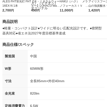
ALEG FHT蛍光灯 FHT
【水・ミネラルウォー
HAKU（ハク） メラ
アイリスフーズ
16EX-N 1本
ター】LOHACO Wate
ノフォーカスＩＶ 4
山の強炭酸水 
2,700
r（ロハコウォータ
490
5ｇ 資生堂 おまけ
11,000
レス 500ml 1
1,420
円
円
円
円
ー）2L ラベルレス 1
付き
本入）
箱（5本入）（イチオ
商品説明
シ） オリジナル
●軽量・コンパクト設計●ワイドに明るい広配光設計です。●密閉型
器具対応●省エネ法2027年度目標基準達成
商品仕様/スペック
製造国
中国
W形
60WW形
寸法
全長85mm×外径40mm
全光束
820lm
定格消費電力
6.5W