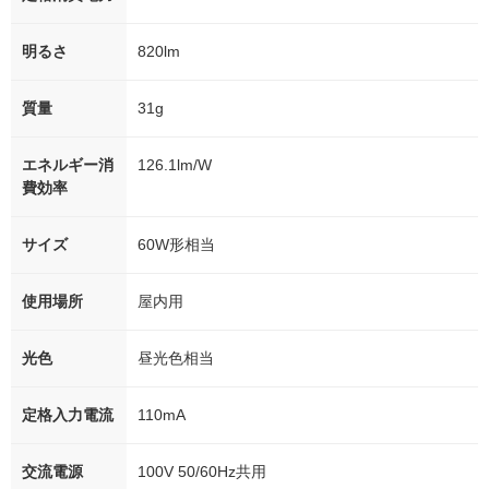
明るさ
820lm
質量
31g
エネルギー消
126.1lm/W
費効率
サイズ
60W形相当
使用場所
屋内用
光色
昼光色相当
定格入力電流
110mA
交流電源
100V 50/60Hz共用