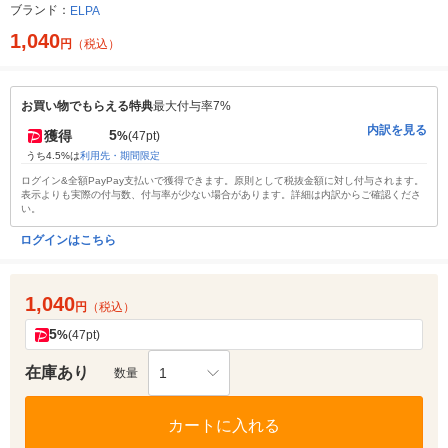
ブランド：
ELPA
1,040
円
（税込）
お買い物でもらえる特典
最大付与率7%
内訳を見る
5
獲得
%
(47pt)
うち4.5%は
利用先・期間限定
ログイン&全額PayPay支払いで獲得できます。原則として税抜金額に対し付与されます。
表示よりも実際の付与数、付与率が少ない場合があります。詳細は内訳からご確認くださ
い。
ログインはこちら
1,040
円
（税込）
5
%
(47pt)
在庫あり
1
数量
カートに入れる