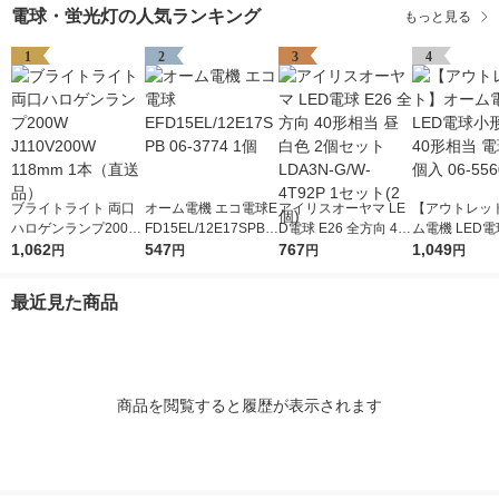
電球・蛍光灯の人気ランキング
もっと見る
1
2
3
4
ブライトライト 両口
オーム電機 エコ電球E
アイリスオーヤマ LE
【アウトレッ
ハロゲンランプ200W
FD15EL/12E17SPB 0
D電球 E26 全方向 40
ム電機 LED
J110V200W 118mm 1
1,062
6-3774 1個
547
形相当 昼白色 2個セ
767
17 40形相当 
1,049
円
円
円
円
本（直送品）
ット LDA3N-G/W-4T9
個入 06-5560
2P 1セット(2個)
最近見た商品
商品を閲覧すると履歴が表示されます