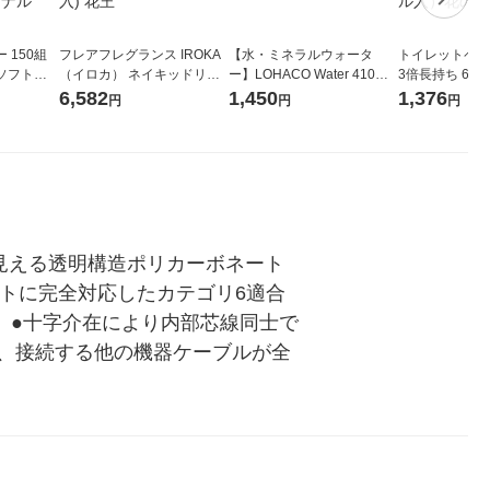
 150組
フレアフレグランス IROKA
【水・ミネラルウォータ
トイレットペー
ソフトパ
（イロカ） ネイキッドリリ
ー】LOHACO Water 410ml
3倍長持ち 6ロール 75
ィオナ オ
ーの香り 柔軟剤 詰め替え 超
1箱（20本入）ラベルレス
紙配合 スコッ
6,582
1,450
1,376
円
円
円
（10個：
特大 1200ml 1セット（5個
（イチオシ） オリジナル
パック 1セット
 オリジナ
入) 花王
ロール入）花の
見える透明構造ポリカーボネート
ネットに完全対応したカテゴリ6適合
す。 ●十字介在により内部芯線同士で
、接続する他の機器ケーブルが全