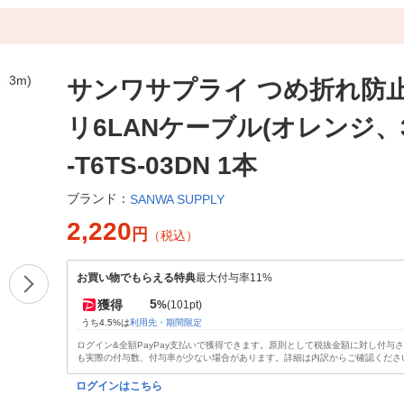
サンワサプライ つめ折れ防
リ6LANケーブル(オレンジ、3
-T6TS-03DN 1本
ブランド：
SANWA SUPPLY
2,220
円
（税込）
お買い物でもらえる特典
最大付与率11%
5
獲得
%
(101pt)
うち4.5%は
利用先・期間限定
ログイン&全額PayPay支払いで獲得できます。原則として税抜金額に対し付与
も実際の付与数、付与率が少ない場合があります。詳細は内訳からご確認くださ
ログインはこちら