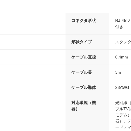
コネクタ形状
RJ-4
付き
形状タイプ
スタン
ケーブル直径
6.4mm
ケーブル長
3m
ケーブル導体
23AWG
対応環境（機
光回線（
器）
ブルTV
モデム
器）、
ードディ