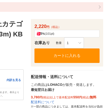
止カテゴ
2,220
円
（税込）
m) KB
5
%
(101pt)
在庫あり
1
数量
カートに入れる
配送情報・送料について
内訳を見る
この商品は
LOHACO
が販売・発送します。
最短翌日お届け
されます。表示より
い。
3,780
550
無料
円
(税込)以上で基本配送料
円
(税込)
配送料について
※
一部の商品につきましては、基本配送料を当社が負担