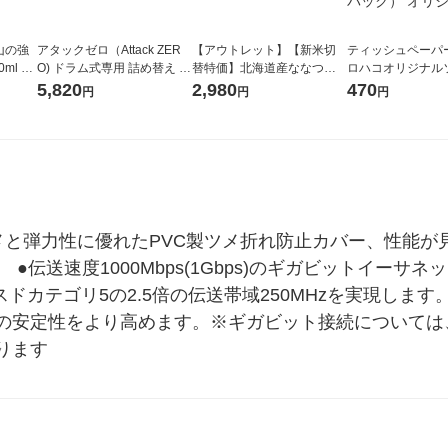
山の強
アタックゼロ（Attack ZER
【アウトレット】【新米切
ティッシュペーパー
ml 1
O) ドラム式専用 詰め替え メ
替特価】北海道産ななつぼ
ロハコオリジナル
ガジャンボ 2300g 1セット
し 無洗米 5kg 1袋 令和7年産
ックティッシュ フ
5,820
2,980
470
円
円
円
（2個入) 洗濯洗剤 花王
米 木徳神糧 オリジナル
リジナル 1セット
5個入×2パック）
ル
メと弾力性に優れたPVC製ツメ折れ防止カバー、性能が
●伝送速度1000Mbps(1Gbps)のギガビットイーサ
スドカテゴリ5の2.5倍の伝送帯域250MHzを実現しま
の安定性をより高めます。※ギガビット接続については
ります