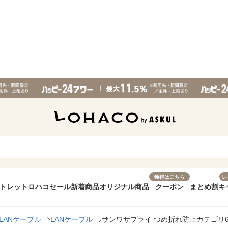
獲得はこちら
レ
トレット
ロハコセール
新着商品
オリジナル商品
クーポン
まとめ割
キ
LANケーブル
LANケーブル
サンワサプライ つめ折れ防止カテゴリ6LAN