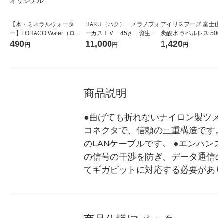
【水・ミネラルウォータ
HAKU（ハク） メラノフォ
アイリスフーズ 富士
ー】LOHACO Water（ロハ
ーカスＩＶ 45ｇ 資生
炭酸水 ラベルレス 500
コウォーター）2L ラベルレ
堂 おまけ付き
箱（24本入）
490
11,000
1,420
円
円
円
ス 1箱（5本入）（イチオ
シ） オリジナル
商品説明
●曲げても折れないナイロン製ツ
コネクタで、信頼の三重構造です。 
のLANケーブルです。 ●エンハン
の信号の干渉を防ぎ、データ通信
てギガビットに対応する必要があ