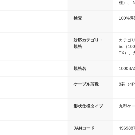
種）、I
検査
100%
対応カテゴリ・
カテゴリ
規格
5e（10
TX）、
規格名
1000BA
ケーブル芯数
8芯（4P
形状仕様タイプ
丸型ケ
JANコード
496988