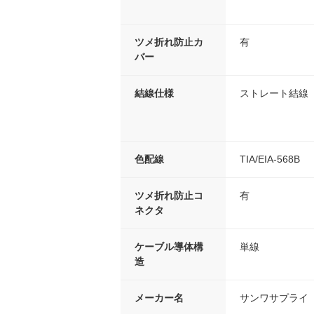
ツメ折れ防止カ
有
バー
結線仕様
ストレート結線
色配線
TIA/EIA-568B
ツメ折れ防止コ
有
ネクタ
ケーブル導体構
単線
造
メーカー名
サンワサプライ