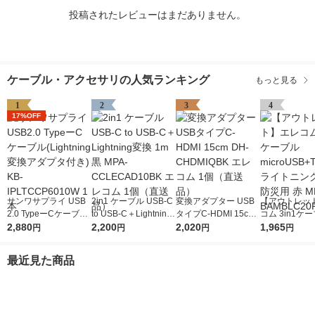
投稿されたレビューはまだありません。
ケーブル・アクセサリの人気ランキング
もっと見る
1
2
3
4
17%OFF
サンワサプライ USB
2in1 ケーブル USB-C
変換アダプター USB
【アウトレッ
2.0 TypeーCケーブル
to USB-C＋Lightning
タイプC-HDMI 15cm
コム 3in1ケー
(Lightning変換アダプ
2,880
変換 1m 黒 MPA-CCL
2,200
DH-CHDMIQBK エレ
2,020
croUSB+Typ
1,965
円
円
円
円
タ付き) KB-IPLTCCP6
ECAD10BK エレコム
コム 1個（直送品）
トニング 2m 
010W 1本
1個（直送品）
赤 MPA-BAMB
最近見た商品
D 1個