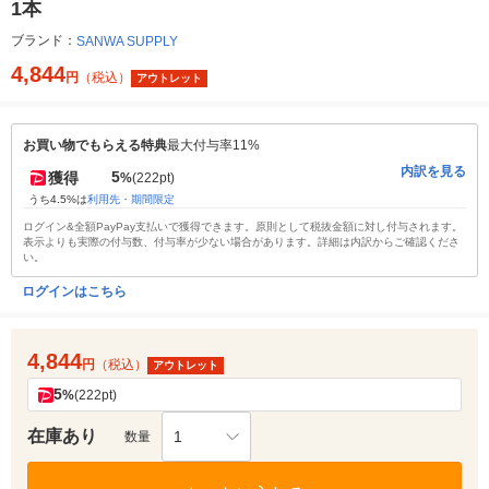
1本
ブランド：
SANWA SUPPLY
4,844
円
（税込）
アウトレット
お買い物でもらえる特典
最大付与率11%
内訳を見る
5
獲得
%
(222pt)
うち4.5%は
利用先・期間限定
ログイン&全額PayPay支払いで獲得できます。原則として税抜金額に対し付与されます。
表示よりも実際の付与数、付与率が少ない場合があります。詳細は内訳からご確認くださ
い。
ログインはこちら
4,844
円
（税込）
アウトレット
5
%
(222pt)
在庫あり
1
数量