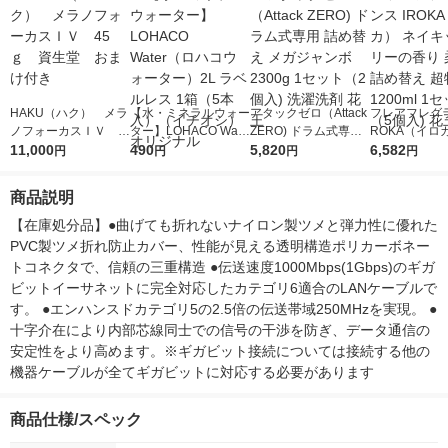
HAKU（ハク） メラ
【水・ミネラルウォー
アタックゼロ（Attack
フレアフレグラ
ノフォーカスＩＶ 4
ター】LOHACO Wate
ZERO) ドラム式専用
ROKA（イロ
5ｇ 資生堂 おまけ
11,000
r（ロハコウォータ
490
詰め替え メガジャン
5,820
イキッドリリ
6,582
円
円
円
円
付き
ー）2L ラベルレス 1
ボ 2300g 1セット（2
柔軟剤 詰め替
箱（5本入）（イチオ
個入) 洗濯洗剤 花王
大 1200ml 
商品説明
シ） オリジナル
（5個入) 花王
【在庫処分品】●曲げても折れないナイロン製ツメと弾力性に優れた
PVC製ツメ折れ防止カバー、性能が見える透明構造ポリカーボネー
トコネクタで、信頼の三重構造 ●伝送速度1000Mbps(1Gbps)のギガ
ビットイーサネットに完全対応したカテゴリ6適合のLANケーブルで
す。 ●エンハンスドカテゴリ5の2.5倍の伝送帯域250MHzを実現。 ●
十字介在により内部芯線同士での信号の干渉を防ぎ、データ通信の
安定性をより高めます。※ギガビット接続については接続する他の
機器ケーブルが全てギガビットに対応する必要があります
商品仕様/スペック