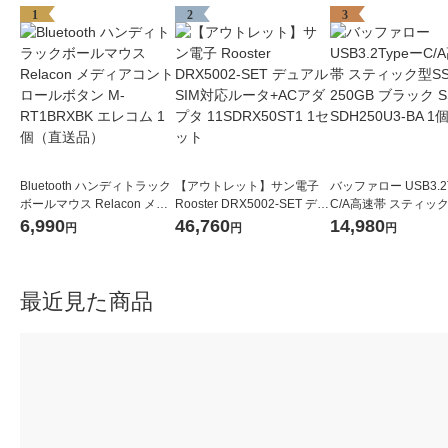
1
2
3
Bluetooth ハンディトラック
【アウトレット】サン電子
バッファロー USB3.2
ボールマウス Relacon メデ
Rooster DRX5002-SET デュ
C/A高速帯 スティック
ィアコントロールボタン M-
アルSIM対応ルータ+ACアダ
D 250GB ブラック S
6,990
46,760
14,980
円
円
円
RT1BRXBK エレコム 1個
プタ 11SDRX50ST1 1セッ
H250U3-BA 1個
（直送品）
ト
最近見た商品