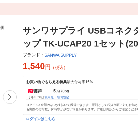
サンワサプライ USBコネク
ップ TK-UCAP20 1セット(2
ブランド：
SANWA SUPPLY
1,540
円
（税込）
お買い物でもらえる特典
最大付与率16%
5
獲得
%
(70pt)
うち4.5%は
利用先・期間限定
ログイン&全額PayPay支払いで獲得できます。原則として税抜金額に対し付与
も実際の付与数、付与率が少ない場合があります。詳細は内訳からご確認くださ
ログインはこちら