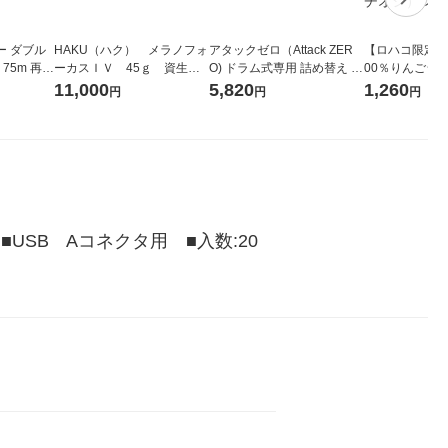
ー ダブル
HAKU（ハク） メラノフォ
アタックゼロ（Attack ZER
【ロハコ限定】
生
ーカスＩＶ 45ｇ 資生
O) ドラム式専用 詰め替え メ
00％りんごジュー
ィフラワー
堂 おまけ付き
ガジャンボ 2300g 1セット
箱（18本入）
11,000
5,820
1,260
円
円
円
パック12
（2個入) 洗濯洗剤 花王
【クイズ付き】
り
ク】（イチオシ
ル
SB　Aコネクタ用　■入数:20