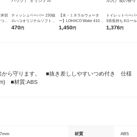
新米切
ティッシュペーパー 150組
【水・ミネラルウォータ
トイレットペーパ
なつぼ
ロハコオリジナルソフトパ
ー】LOHACO Water 410ml
3倍長持ち 6ロール 75m 再
令和7年産
ックティッシュ フィオナ オ
1箱（20本入）ラベルレス
紙配合 スコッテ
470
1,450
1,376
円
円
円
ル
リジナル 1セット（10個：
（イチオシ） オリジナル
パック 1セット（2
5個入×2パック） オリジナ
ロール入）花の香
ル
埃から守ります。　■抜き差ししやすいつめ付き　仕様　■U
mm)　■材質:ABS
H7mm
材質
ABS