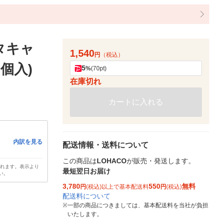
タキャ
1,540
円
（税込）
0個入)
5
%
(70pt)
在庫切れ
カートに入れる
内訳を見る
配送情報・送料について
この商品は
LOHACO
が販売・発送します。
されます。表示より
最短翌日お届け
い。
3,780
550
無料
円
(税込)以上で基本配送料
円
(税込)
配送料について
※
一部の商品につきましては、基本配送料を当社が負担
いたします。