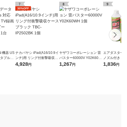
7
8
9
30%OFF
機器 US
ナカバヤシ iPad(A16/10.9イ
ヤザワコーポレーション 雷
エアダスター 
ポータブルHD
ンチ)用 リング付衝撃吸収ケ
バスター60000V Y02K60W
ノズル付き エコ
B ネイビー
ース ブラック TBC-IP2502B
H 1個
フロン) 逆さ使用
4,928
1,267
1,836
円
円
円
1台
K 1個
OMT エレコム
入）