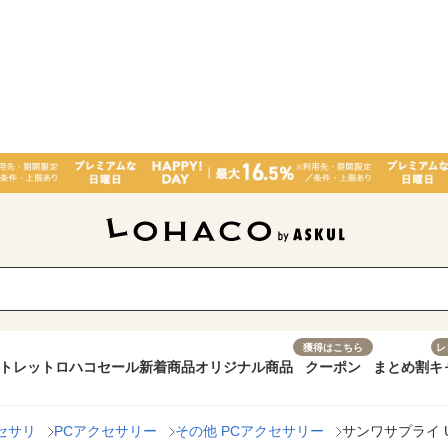
獲得はこちら
レ
トレット
ロハコセール
新着商品
オリジナル商品
クーポン
まとめ割
キ
セサリ
PCアクセサリー
その他 PCアクセサリー
サンワサプライ U