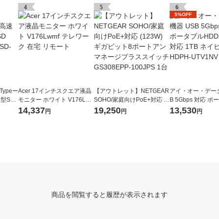
4
5
6
5%OFF
Typeー
Acer 17インチスクエア液晶
【アウトレット】NETGEAR
アイ・オー・データ
型SS
モニター ホワイト V176Lw
SOHO/家庭向けPoE+対応 (1
B 5Gbps 対応 
SD-SD
mf テレワーク 在宅 リモート
23W) ギガビット8ポートア
D TV録画対応 1T
14,337
19,250
13,530
円
円
円
ンマネージプラススイッチ
HDPH-UTV1NV 
GS308EPP-100JPS 1台
商品を閲覧すると履歴が表示されます