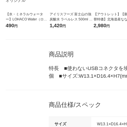
【水・ミネラルウォータ
アイリスフーズ 富士山の強
【アウトレット】【
ー】LOHACO Water（ロハ
炭酸水 ラベルレス 500ml 1
替特価】北海道産な
コウォーター）2L ラベルレ
箱（24本入）
し 無洗米 5kg 1袋 
490
1,420
2,980
円
円
円
ス 1箱（5本入）（イチオ
米 木徳神糧 オリジナ
シ） オリジナル
商品説明
特長　■使わないUSBコネクタを
個　■サイズ:W13.1×D16.4×H7(
商品仕様/スペック
サイズ
W13.1×D16.4×