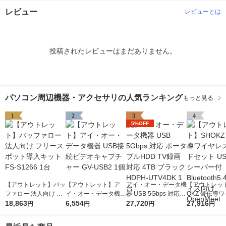
レビュー
レビューとは
投稿されたレビューはまだありません。
パソコン周辺機器・アクセサリの人気ランキング
もっと見る
1
2
3
4
5%OFF
【アウトレット】バッ
【アウトレット】ア
アイ・オー・データ機
【アウトレッ
ファロー 法人向け フ
イ・オー・データ機器
器 USB 5Gbps 対応
OKZ 骨伝導
リースポット導入キッ
18,863
USB接続ビデオキャ
6,554
ポータブルHDD TV録
27,720
スヘッドセット 
27,916
円
円
円
円
ト FS-S1266 1台
プチャー GV-USB2 1
画対応 4TB ブラック
Cレシーバー付 B
個
HDPH-UTV4DK 1台
oth5.4 オフ