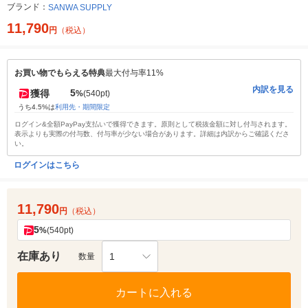
ブランド：
SANWA SUPPLY
11,790
円
（税込）
お買い物でもらえる特典
最大付与率11%
内訳を見る
5
獲得
%
(540pt)
うち4.5%は
利用先・期間限定
ログイン&全額PayPay支払いで獲得できます。原則として税抜金額に対し付与されます。
表示よりも実際の付与数、付与率が少ない場合があります。詳細は内訳からご確認くださ
い。
ログインはこちら
11,790
円
（税込）
5
%
(540pt)
在庫あり
1
数量
カートに入れる