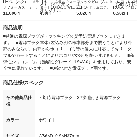
HAKU（ハク） メラ
【水・ミネラルウォー
アタックゼロ（Attack
フレアフレグラ
ノフォーカスＩＶ 4
ター】LOHACO Wate
ZERO) ドラム式専用
ROKA（イロ
5ｇ 資生堂 おまけ
11,000
r（ロハコウォータ
490
詰め替え メガジャン
5,820
イキッドリリ
6,582
円
円
円
円
付き
ー）2L ラベルレス 1
ボ 2300g 1セット（2
柔軟剤 詰め替
箱（5本入）（イチオ
個入) 洗濯洗剤 花王
大 1200ml 
商品説明
シ） オリジナル
（5個入) 花王
■普通の電源プラグがトラッキング火災予防電源プラグにできま
す。　■電源プラグ本体+差込み刃の根本部分まで覆うことにより外
部のみならず、内部からホコリ、ゴミ等の侵入に対応しており、ダ
ブルでガードすることによりホコリや水分を寄せ付けません。　■高
弾性シリコンゴム（難燃性グレードUL94V-0）を使用しており、安
全性に優れています。　■3接地付き電源プラグ用です。
商品仕様/スペック
その他商品仕
・対応電源プラグ：3P接地付き電源プラグ
様
カラー
ホワイト
サイズ
W36×D10.9×H37mm