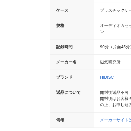
ケース
プラスチックケ
規格
オーディオカセ
ン
記録時間
90分（片面45分
メーカー名
磁気研究所
ブランド
HIDISC
返品について
開封後返品不可
開封後はお客様
の上、お申し込
備考
メーカーサイト