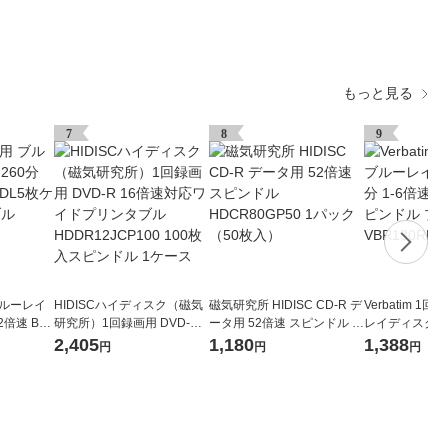
もっと見る
7
8
9
ブルーレイ
HIDISCハイディスク（磁気
磁気研究所 HIDISC CD-R デ
Verbatim 1
2倍速 BD-
研究所）1回録画用 DVD-R 1
ータ用 52倍速 スピンドル H
レイディスク 13
 プリンタブ
6倍速対応ワイドプリンタブ
DCR80GP50 1パック（50
BD-R 20枚ス
2,405
1,180
1,388
円
円
円
ル HDDR12JCP100 100枚
枚入）
ンタブル VBR13
入スピンドル 1ケース