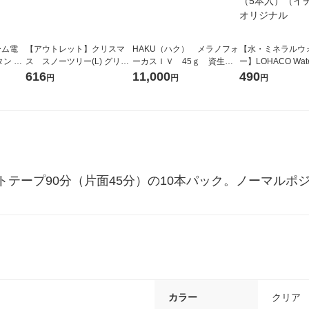
ーム電
【アウトレット】クリスマ
HAKU（ハク） メラノフォ
【水・ミネラルウ
ン US
ス スノーツリー(L) グリー
ーカスＩＶ 45ｇ 資生
ー】LOHACO Wa
ン LAKOLE/ラコレ
堂 おまけ付き
コウォーター）2L
616
11,000
490
円
円
円
ス 1箱（5本入）
シ） オリジナル
テープ90分（片面45分）の10本パック。ノーマルポ
カラー
クリア