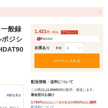
 一般録
1,421
円
（税込）
アウトレット
ルポジシ
5
%
(64pt)
HDAT90
在庫あり
1
数量
カートに入れる
配送情報・送料について
この商品は
LOHACO
が販売・発送します。
最短翌日お届け
内訳を見る
3,780
550
無料
円
(税込)以上で基本配送料
円
(税込)
配送料について
されます。表示より