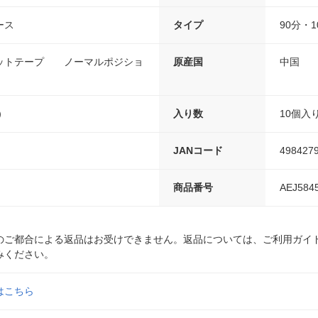
ース
タイプ
90分・
ットテープ ノーマルポジショ
原産国
中国
）
入り数
10個入
JANコード
498427
商品番号
AEJ584
のご都合による返品はお受けできません。返品については、ご利用ガイ
みください。
はこちら