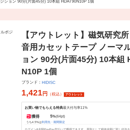
90分(片面45分) 10本組 HDAT90N10P 1個
【アウトレット】磁気研究所
音用カセットテープ ノーマ
ョン 90分(片面45分) 10本組 
N10P 1個
ブランド：
HIDISC
1,421
円
（税込）
アウトレット
お買い物でもらえる特典
最大付与率11%
5
獲得
%
(64pt)
うち4.5%は
利用先・期間限定
ログイン&全額PayPay支払いで獲得できます。原則として税抜金額に対し付与