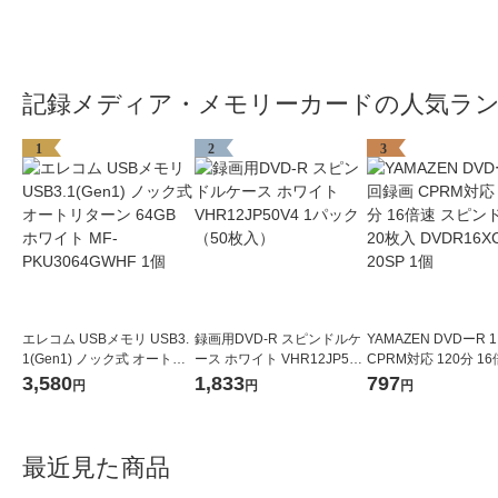
記録メディア・メモリーカードの人気ラ
1
2
3
エレコム USBメモリ USB3.
録画用DVD-R スピンドルケ
YAMAZEN DVDーR
1(Gen1) ノック式 オートリ
ース ホワイト VHR12JP50V
CPRM対応 120分 1
ターン 64GB ホワイト MF-P
4 1パック（50枚入）
ピンドル 20枚入 DVD
3,580
1,833
797
円
円
円
KU3064GWHF 1個
CPRM 20SP 1個
最近見た商品