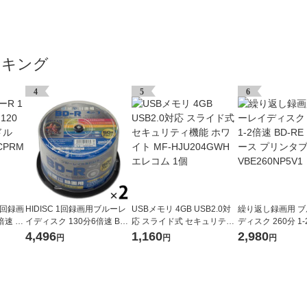
ンキング
4
5
6
 1回録画
HIDISC 1回録画用ブルーレ
USBメモリ 4GB USB2.0対
繰り返し録画用 
6倍速 ス
イディスク 130分6倍速 BD-
応 スライド式 セキュリティ
ディスク 260分 1-
R16X
R25GB ホワイトプリンタブ
機能 ホワイト MF-HJU204G
RE DL5枚ケース
4,496
1,160
2,980
円
円
円
ル スピンドル 1セット（50
WH エレコム 1個
ル VBE260NP5V1
枚入×2ケース）