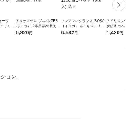
ォータ
アタックゼロ（Attack ZER
フレアフレグランス IROKA
アイリスフーズ
ter（ロハ
O) ドラム式専用 詰め替え メ
（イロカ） ネイキッドリリ
炭酸水 ラベルレス
 ラベルレ
ガジャンボ 2300g 1セット
ーの香り 柔軟剤 詰め替え 超
箱（24本入）
5,820
6,582
1,420
円
円
円
（イチオ
（2個入) 洗濯洗剤 花王
特大 1200ml 1セット（5個
入) 花王
ジション。