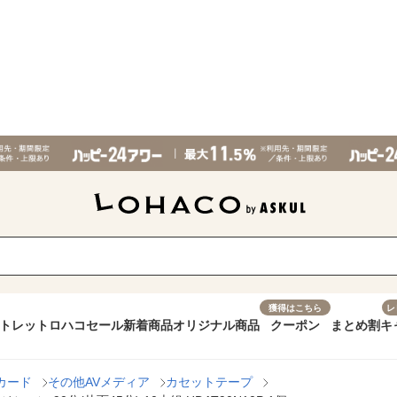
獲得はこちら
レ
トレット
ロハコセール
新着商品
オリジナル商品
クーポン
まとめ割
キ
カード
その他AVメディア
カセットテープ