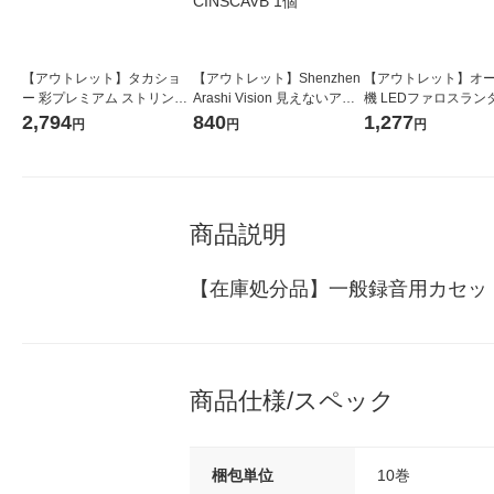
【アウトレット】タカショ
【アウトレット】Shenzhen
【アウトレット】オ
ー 彩プレミアム ストリング
Arashi Vision 見えないアク
機 LEDファロスランタ
スライト 100球 LGT-S100C
ション自撮り棒(グリップ) CI
B充電式 08-1520 1個
2,794
840
1,277
円
円
円
M 1個
NSCAVB 1個
商品説明
【在庫処分品】一般録音用カセット
商品仕様/スペック
梱包単位
10巻