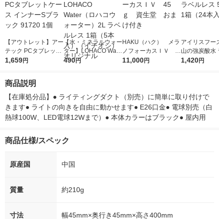
【アウトレット】アー
【水・ミネラルウォー
HAKU（ハク） メラ
アイリスフーズ
テック PCタブレット
ター】LOHACO Wate
ノフォーカスＩＶ 4
山の強炭酸水 
ケース インナーSブラ
1,659
r（ロハコウォータ
490
5ｇ 資生堂 おまけ
11,000
レス 500ml 1
1,420
円
円
円
円
ック 91720 1個
ー）2L ラベルレス 1
付き
本入）
箱（5本入）（イチオ
商品説明
シ） オリジナル
【在庫処分品】● ライティングダクト（別売）に簡単に取り付けで
きます● ライトの向きを自由に動かせます● E26口金● 電球別売（白
熱球100W、LED電球12Wまで）● 本体カラーはブラック● 屋内用
商品仕様/スペック
原産国
中国
質量
約210g
寸法
幅45mm×奥行き45mm×高さ400mm