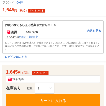
ブランド：
OHM
1,645
円
（税込）
アウトレット
お買い物でもらえる特典
最大付与率11%
内訳を見る
5
獲得
%
(74pt)
うち4.5%は
利用先・期間限定
ログイン&全額PayPay支払いで獲得できます。原則として税抜金額に対し付与されます。
表示よりも実際の付与数、付与率が少ない場合があります。詳細は内訳からご確認くださ
い。
ログインはこちら
1,645
円
（税込）
アウトレット
5
%
(74pt)
在庫あり
1
数量
カートに入れる