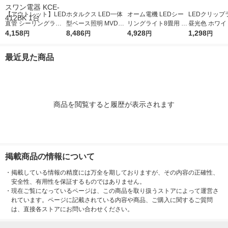
【アウトレット】LED
ホタルクス LED一体
オーム電機 LEDシー
LEDクリップ
直管 シーリングライ
型ベース照明 MVDB4
リングライト8畳用 40
昼光色 ホワイト
ト 電球色 6畳 引掛シ
4,158
104/25N5-N8 1台（直
8,486
0W5 06-4799 1個
4,928
YAZAWA CLE
1,298
円
円
円
円
ーリング対応 3300lm
送品）
H 1個
スワン電器 KCE-412
最近見た商品
BK 1台
商品を閲覧すると履歴が表示されます
掲載商品の情報について
・
掲載している情報の精度には万全を期しておりますが、その内容の正確性、
安全性、有用性を保証するものではありません。
・
現在ご覧になっているページは、この商品を取り扱うストアによって運営さ
れています。ページに記載されている内容や商品、ご購入に関するご質問
は、直接各ストアにお問い合わせください。