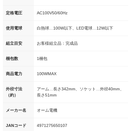
定格電圧
AC100V50/60Hz
使用電球
白熱球…100W以下、LED電球…12W以下
組立目安
お客様組立品：完成品
梱包数
1梱包
商品電力
100WMAX
外径寸法
アーム…長さ342mm、ソケット…外径40mm、
（約）
長さ51mm
メーカー名
オーム電機
JANコード
4971275650107