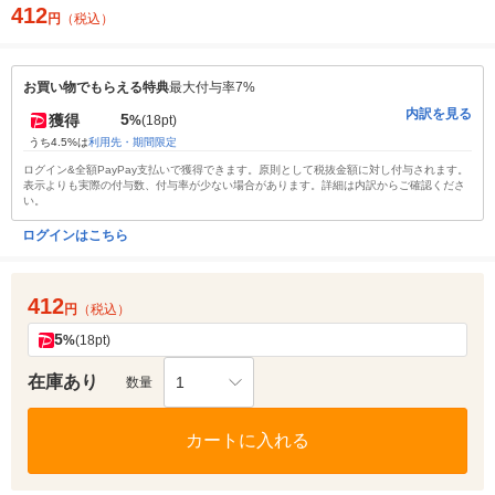
412
円
（税込）
お買い物でもらえる特典
最大付与率7%
内訳を見る
5
獲得
%
(18pt)
うち4.5%は
利用先・期間限定
ログイン&全額PayPay支払いで獲得できます。原則として税抜金額に対し付与されます。
表示よりも実際の付与数、付与率が少ない場合があります。詳細は内訳からご確認くださ
い。
ログインはこちら
412
円
（税込）
5
%
(18pt)
在庫あり
1
数量
カートに入れる