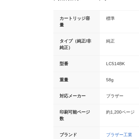
カートリッジ容
標準
量
タイプ（純正/非
純正
純正）
型番
LC514BK
重量
58g
対応メーカー
ブラザー
印刷可能ページ
約1,200ページ
数
ブランド
ブラザー工業