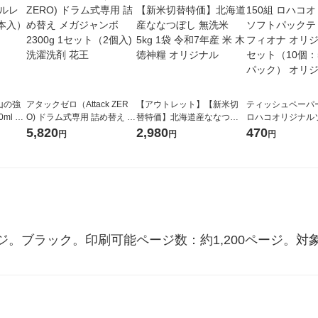
山の強
アタックゼロ（Attack ZER
【アウトレット】【新米切
ティッシュペーパー
ml 1
O) ドラム式専用 詰め替え メ
替特価】北海道産ななつぼ
ロハコオリジナル
ガジャンボ 2300g 1セット
し 無洗米 5kg 1袋 令和7年産
ックティッシュ フ
5,820
2,980
470
円
円
円
（2個入) 洗濯洗剤 花王
米 木徳神糧 オリジナル
リジナル 1セット
5個入×2パック）
ル
ブラック。印刷可能ページ数：約1,200ページ。対象型番