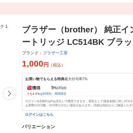
ブラザー（brother） 純正
ートリッジ LC514BK ブラッ
ブラザー工業
ブランド：
1,000
円
（税込）
お買い物でもらえる特典
最大付与率7%
5
獲得
%
(45pt)
うち4.5%は
利用先・期間限定
ログイン&全額PayPay支払いで獲得できます。原則として税抜金額に対し付与
も実際の付与数、付与率が少ない場合があります。詳細は内訳からご確認くださ
ログインはこちら
バリエーション