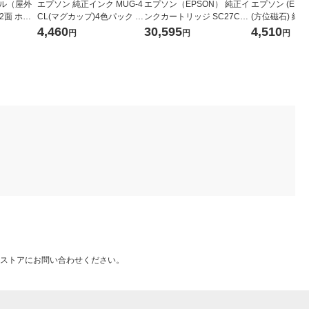
ベル（屋外
エプソン 純正インク MUG-4
エプソン（EPSON） 純正イ
エプソン (EPSO
2面 ホワ
CL(マグカップ)4色パック 1
ンクカートリッジ SC27C70
(方位磁石) 純
枚 オリジナ
パック（4色入）
シアン 1個
リッジ 4色パッ
4,460
30,595
4,510
円
円
円
ストアにお問い合わせください。