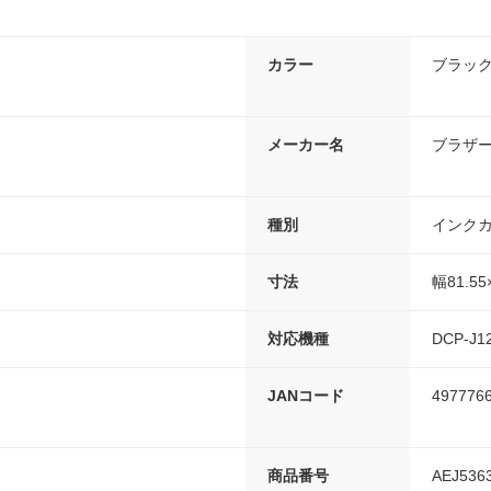
カラー
ブラッ
メーカー名
ブラザ
種別
インク
寸法
幅81.5
対応機種
DCP-J1
JANコード
497776
商品番号
AEJ536