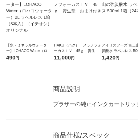
【水・ミネラルウォータ
HAKU（ハク） メラノフォ
アイリスフーズ 富士
ー】LOHACO Water（ロハ
ーカスＩＶ 45ｇ 資生
炭酸水 ラベルレス 500
コウォーター）2L ラベルレ
堂 おまけ付き
箱（24本入）
490
11,000
1,420
円
円
円
ス 1箱（5本入）（イチオ
シ） オリジナル
商品説明
ブラザーの純正インクカートリッジ。
商品仕様/スペック