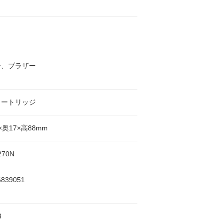
ク
ー、ブラザー
カートリッジ
5×奥17×高88mm
270N
6839051
3