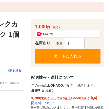
インクカ
1,000
円
（税込）
ク 1個
5
%
(45pt)
在庫あり
1
数量
カートに入れる
内訳を見る
配送情報・送料について
されます。表示より
この商品は
LOHACO
が販売・発送します。
い。
最短翌日お届け
3,780
550
無料
円
(税込)以上で基本配送料
円
(税込)
配送料について
※
一部の商品につきましては、基本配送料を当社が負担