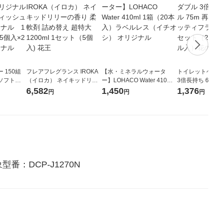
 150組
フレアフレグランス IROKA
【水・ミネラルウォータ
トイレットペー
ソフトパ
（イロカ） ネイキッドリリ
ー】LOHACO Water 410ml
3倍長持ち 6ロール 75
ィオナ オ
ーの香り 柔軟剤 詰め替え 超
1箱（20本入）ラベルレス
紙配合 スコッ
6,582
1,450
1,376
円
円
円
（10個：
特大 1200ml 1セット（5個
（イチオシ） オリジナル
パック 1セット
 オリジナ
入) 花王
ロール入）花の
：DCP-J1270N