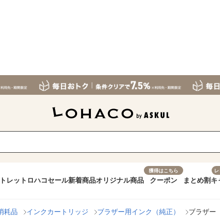
獲得はこちら
レ
トレット
ロハコセール
新着商品
オリジナル商品
クーポン
まとめ割
キ
消耗品
インクカートリッジ
ブラザー用インク（純正）
ブラザー（