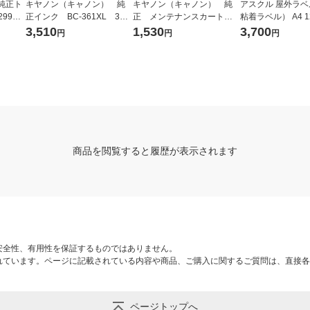
 純正ト
キヤノン（キャノン） 純
キヤノン（キャノン） 純
アスクル 屋外ラ
99XL
正インク BC-361XL 3色
正 メンテナンスカートリ
粘着ラベル） A4 1
個
一体型（大容量） （3726
ッジ MC-G02（4589C00
イト（白色） 30
3,510
1,530
3,700
円
円
円
C001）
1）
ル
商品を閲覧すると履歴が表示されます
安全性、有用性を保証するものではありません。
れています。ページに記載されている内容や商品、ご購入に関するご質問は、直接各
ページトップへ