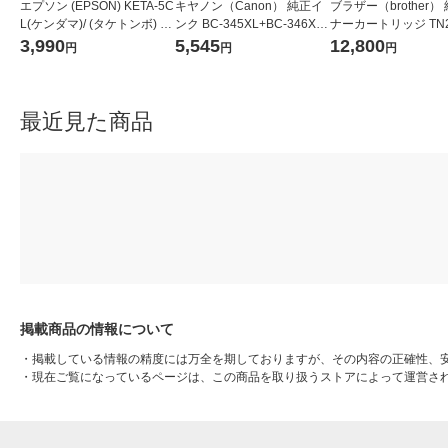
エプソン (EPSON) KETA-5C
キヤノン（Canon） 純正イ
ブラザー（brother）
L(ケンダマ)/ (タケトンボ) 純
ンク BC-345XL+BC-346XL
ナーカートリッジ TN2
正インクボトル 5色パック
（ブラック+3色カラー） 大
M マゼンタ 大容量 1
3,990
5,545
12,800
円
円
円
容量 1パック（2個入）
最近見た商品
掲載商品の情報について
・
掲載している情報の精度には万全を期しておりますが、その内容の正確性、
・
現在ご覧になっているページは、この商品を取り扱うストアによって運営さ